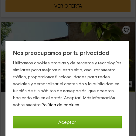
VER OFERTA
Nos preocupamos por tu privacidad
Utilizamos cookies propias y de terceros y tecnologías
similares para mejorar nuestro sitio, analizar nuestro
tráfico, proporcionar funcionalidades para redes
sociales y personalizar el contenido y la publicidad en
20 Fotos
función de tus hábitos de navegación, que aceptas
Palacio de Arredondo
haciendo clic en el botón 'Aceptar'. Más información
sobre nuestra
Política de cookies.
Alojamiento ubicado a 1.6km de Escalante
Gama, Cantabria
0 opiniones
Aceptar
Por habitaciones
3 habitaciones
6 personas
3 baños