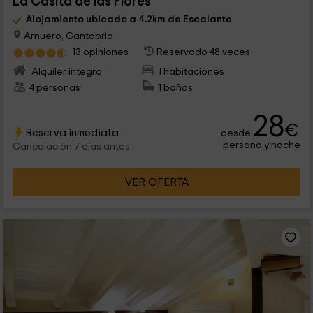
La Casita de las Flores
Alojamiento ubicado a 4.2km de Escalante
Arnuero, Cantabria
13 opiniones
Reservado 48 veces
Alquiler íntegro
1 habitaciones
4 personas
1 baños
28
€
Reserva inmediata
desde
persona y noche
Cancelación 7 días antes
VER OFERTA