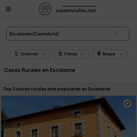
CasasRurales.net
Casas Rurales
Casas Rurales Cantabria
Casas Rurales
Escalante
Las 3 mejores casas rurales en Escalante de 2026
Escalante (Cantabria)
Ordenar
Filtros
Mapa
Casas Rurales en Escalante
Ordenar por:
Top 3 casas rurales más populares en Escalante