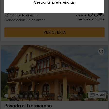
Gestionar preferencias
55
€
desde
Contacto directo
persona y noche
Cancelación 7 días antes
VER OFERTA
19 Fotos
Posada el Trasmerano