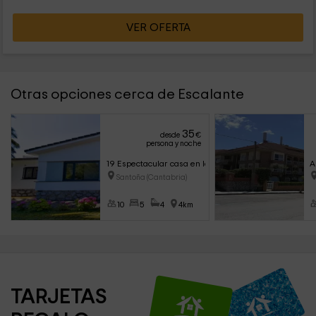
VER OFERTA
Otras opciones cerca de Escalante
35
desde
€
persona y noche
19 Espectacular casa en la playa de Berria
A
Santoña (Cantabria)
10
5
4
4km
TARJETAS 