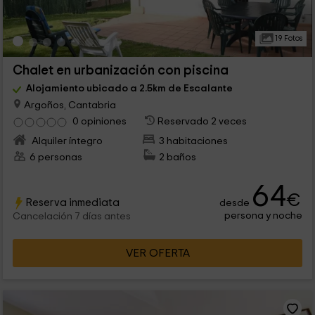
19 Fotos
Chalet en urbanización con piscina
Alojamiento ubicado a 2.5km de Escalante
Argoños, Cantabria
0 opiniones
Reservado 2 veces
Alquiler íntegro
3 habitaciones
6 personas
2 baños
64
€
Reserva inmediata
desde
persona y noche
Cancelación 7 días antes
VER OFERTA