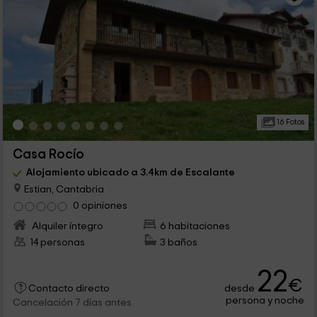
16 Fotos
Casa Rocío
Alojamiento ubicado a 3.4km de Escalante
Estian, Cantabria
0 opiniones
Alquiler íntegro
6 habitaciones
14 personas
3 baños
22
€
desde
Contacto directo
persona y noche
Cancelación 7 días antes