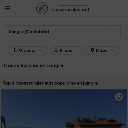
CasasRurales.net
Casas Rurales
Casas Rurales Cantabria
Casas Rurales
Langre
Las 4 mejores casas rurales en Langre de 2026
Langre (Cantabria)
Ordenar
Filtros
Mapa
Casas Rurales en Langre
Ordenar por:
Top 4 casas rurales más populares en Langre