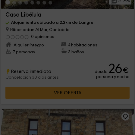
22 Fotos
Casa Libélula
Alojamiento ubicado a 2.2km de Langre
Ribamontan Al Mar, Cantabria
0 opiniones
Alquiler íntegro
4 habitaciones
7 personas
3 baños
26
€
Reserva inmediata
desde
persona y noche
Cancelación 30 días antes
VER OFERTA