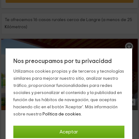
Te ofrecemos 16 casas rurales cerca de Langre (a menos de 25
Kilómetros)
Nos preocupamos por tu privacidad
Utilizamos cookies propias y de terceros y tecnologías
similares para mejorar nuestro sitio, analizar nuestro
tráfico, proporcionar funcionalidades para redes
sociales y personalizar el contenido y la publicidad en
función de tus hábitos de navegación, que aceptas
31 Fotos
haciendo clic en el botón 'Aceptar'. Más información
sobre nuestra
Política de cookies.
La Cala Hostel
Alojamiento ubicado a 1.5km de Langre
Loredo, Cantabria
Aceptar
0 opiniones