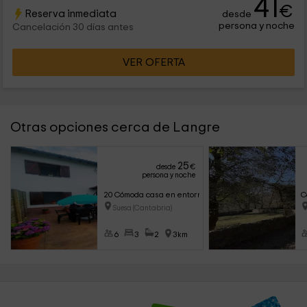
41
€
Reserva inmediata
desde
persona y noche
Cancelación 30 días antes
VER OFERTA
Otras opciones cerca de Langre
25
desde
€
persona y noche
20 Cómoda casa en entorno natural y cerca de playa
C
Suesa (Cantabria)
6
3
2
3km