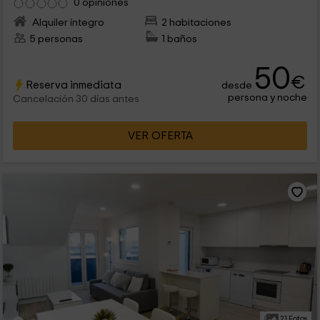
0 opiniones
Alquiler íntegro
2 habitaciones
5 personas
1 baños
50
€
Reserva inmediata
desde
persona y noche
Cancelación 30 días antes
VER OFERTA
21 Fotos