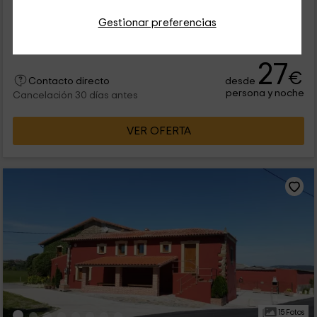
Por habitaciones
6 habitaciones
Gestionar preferencias
32 personas
6 baños
27
€
desde
Contacto directo
persona y noche
Cancelación 30 días antes
VER OFERTA
15 Fotos