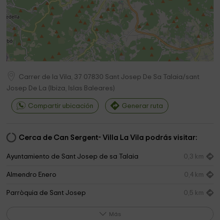
Carrer de la Vila, 37
07830
Sant Josep De Sa Talaia/sant
Josep De La
(
Ibiza, Islas Baleares
)
Compartir ubicación
Generar ruta
Cerca de Can Sergent- Villa La Vila podrás visitar:
Ayuntamiento de Sant Josep de sa Talaia
0,3 km
Almendro Enero
0,4 km
Parròquia de Sant Josep
0,5 km
Cementerio municipal de Sant Josep de Sa Talaia
0,6 km
Más