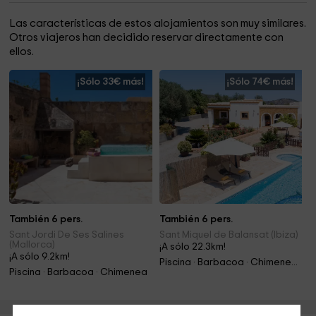
Las características de estos alojamientos son muy similares.
Otros viajeros han decidido reservar directamente con
ellos.
¡Sólo 33€ más!
¡Sólo 74€ más!
También 6 pers.
También 6 pers.
Sant Jordi De Ses Salines
Sant Miquel de Balansat (Ibiza)
(Mallorca)
¡A sólo 22.3km!
¡A sólo 9.2km!
Piscina · Barbacoa · Chimenea · Jacuzzi
Piscina · Barbacoa · Chimenea