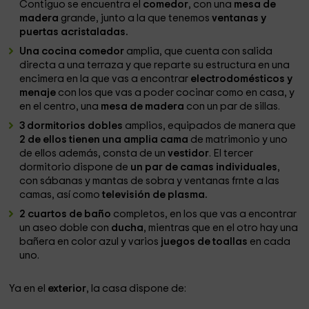
Contiguo se encuentra el
comedor
, con una
mesa de
madera
grande, junto a la que tenemos
ventanas y
puertas acristaladas.
Una cocina comedor
amplia, que cuenta con salida
directa a una terraza y que reparte su estructura en una
encimera en la que vas a encontrar
electrodomésticos y
menaje
con los que vas a poder cocinar como en casa, y
en el centro, una
mesa de madera
con un par de sillas.
3 dormitorios dobles
amplios, equipados de manera que
2 de ellos tienen una amplia cama
de matrimonio y uno
de ellos además, consta de un
vestidor
. El tercer
dormitorio dispone de
un par de camas individuales
,
con sábanas y mantas de sobra y ventanas frnte a las
camas, así como
televisión de plasma.
2 cuartos de baño
completos, en los que vas a encontrar
un aseo doble con
ducha
, mientras que en el otro hay una
bañera en color azul y varios
juegos de toallas
en cada
uno.
Ya en el
exterior
, la casa dispone de: