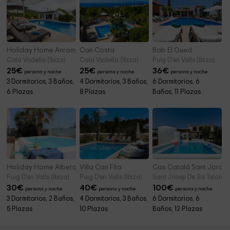
Holiday Home Anromi
Can Costa
Bab El Oued
Cala Vadella (Ibiza)
Cala Vadella (Ibiza)
Puig D'en Valls (Ibiza)
25
€
25
€
36
€
persona y noche
persona y noche
persona y noche
3 Dormitorios, 3 Baños,
4 Dormitorios, 3 Baños,
6 Dormitorios, 6
6 Plazas
8 Plazas
Baños, 11 Plazas
Holiday Home Alberca
Villa Can Fita
Cas Catalá Sant Jordi
Puig D'en Valls (Ibiza)
Puig D'en Valls (Ibiza)
Sant Josep De Sa Talaia/s
30
€
40
€
100
€
persona y noche
persona y noche
persona y noche
3 Dormitorios, 2 Baños,
4 Dormitorios, 3 Baños,
6 Dormitorios, 6
5 Plazas
10 Plazas
Baños, 12 Plazas