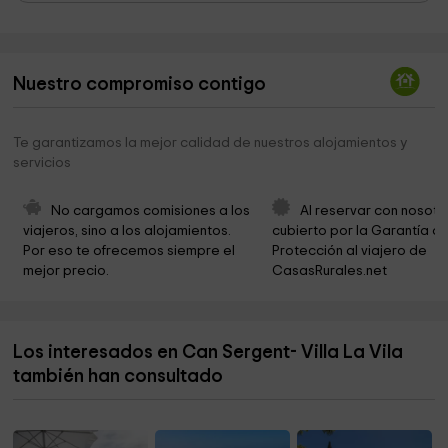
Cementerio
0,6 km
Parròquia de Sant Agustí
2,4 km
Nuestro compromiso contigo
Ayuntamiento de Sant Josep de Sa Talaia
2,5 km
Iglesia Nuestra Sra. Del Carmen
4,7 km
Te garantizamos la mejor calidad de nuestros alojamientos y
servicios
Ayuntamiento de Sant Josep de Sa Talaia
5,5 km
Hormicemex
5,5 km
No cargamos comisiones a los 
Al reservar con nosotr
viajeros, sino a los alojamientos. 
cubierto por la Garantía de
Es Pujolets
6,2 km
Por eso te ofrecemos siempre el 
Protección al viajero de 
mejor precio.
CasasRurales.net
Can Soleil
6,5 km
Omnipuerto
6,6 km
Los interesados en Can Sergent- Villa La Vila
Ayuntamiento de Sant Antoni de Portmany
6,7 km
también han consultado
Ayuntamiento de Sant Antoni de Portmany
6,7 km