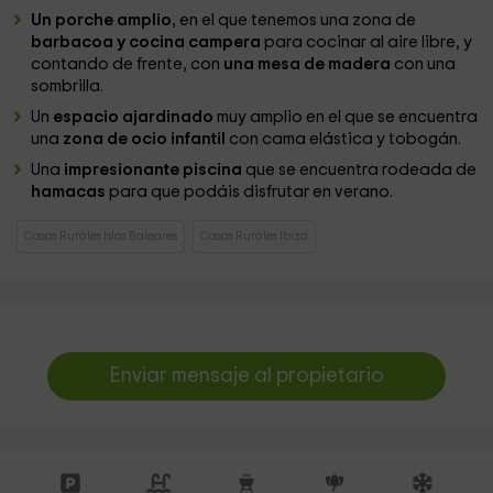
Un porche amplio
, en el que tenemos una zona de
barbacoa y cocina campera
para cocinar al aire libre, y
contando de frente, con
una mesa de madera
con una
sombrilla.
Un
espacio ajardinado
muy amplio en el que se encuentra
una
zona de ocio infantil
con cama elástica y tobogán.
Una
impresionante piscina
que se encuentra rodeada de
hamacas
para que podáis disfrutar en verano.
Casas Rurales Islas Baleares
Casas Rurales Ibiza
Enviar mensaje al propietario