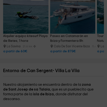
Alquiler equipo kitesurf Playa 
Paseo en Catamarán en 
Tour d
de Illetes, 1 hora
Ibiza y Formentera 8h
Natura
La Savina
Cala De San Vicente Ibiza
La 
21.6 km
11.6 km
a partir de 60€
a partir de 875€
a part
Entorno de Can Sergent- Villa La Vila
Nuestro alojamiento se encuentra dentro de la
zona
de Sant Josep de sa Talaia,
que es un pueblecito que
forma parte de la
isla de Ibiza,
donde disfrutar del
descanso.