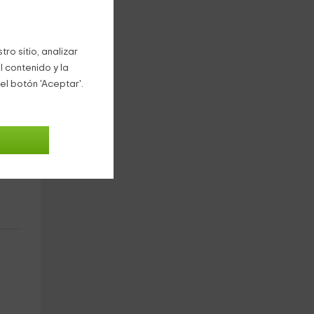
ro sitio, analizar
l contenido y la
el botón 'Aceptar'.