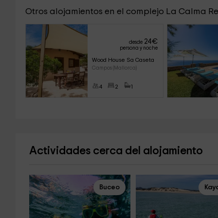
Otros alojamientos en el complejo La Calma R
24
€
desde
persona y noche
Wood House Sa Caseta
Campos (Mallorca)
4
2
1
Actividades cerca del alojamiento
Buceo
Kay