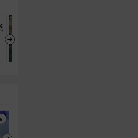
€
46
€
desde
he
persona y noche
Casa Canamon
Sant Jordi De Ses Salines (Mal
4
2
1
ng
Pesca
Paseos en Barco