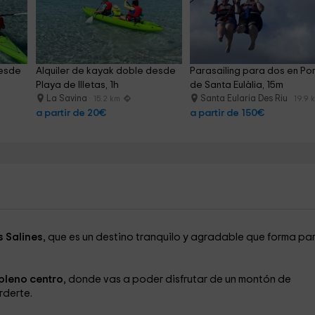
desde 
Alquiler de kayak doble desde 
Parasailing para dos en Por
Playa de Illetas, 1h
de Santa Eulàlia, 15m
La Savina
Santa Eularia Des Riu
15.2 km
19.9 
a partir de 20€
a partir de 150€
s Salines
, que es un destino tranquilo y agradable que forma pa
pleno centro
, donde vas a poder disfrutar de un montón de
rderte.