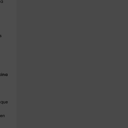
ía
s
ina
 que
en