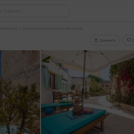
es Mallorca
Casas Rurales Sant Jordi De Ses Salines
Compartir