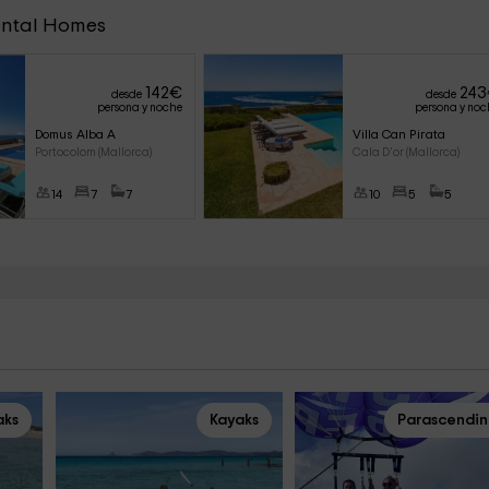
ental Homes
142
€
243
desde
desde
persona y noche
persona y noc
Domus Alba A
Villa Can Pirata
Portocolom (Mallorca)
Cala D'or (Mallorca)
14
7
7
10
5
5
aks
Kayaks
Parascendi