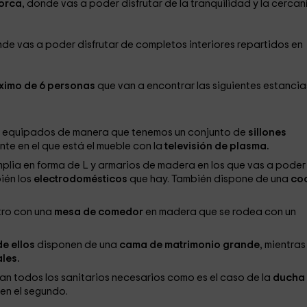
orca
, donde vas a poder disfrutar de la tranquilidad y la cercan
nde vas a poder disfrutar de completos interiores repartidos en
ximo de 6 personas
que van a encontrar las siguientes estancia
 y equipados de manera que tenemos un conjunto de
sillones
nte en el que está el mueble con la
televisión de plasma.
plia en forma de L y armarios de madera en los que vas a poder
ién los
electrodomésticos
que hay. También dispone de una
coc
tro con una
mesa de comedor
en madera que se rodea con un
de ellos
disponen de una
cama de matrimonio grande
, mientras
les.
an todos los sanitarios necesarios como es el caso de la
ducha
en el segundo.