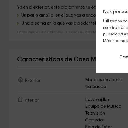
Ya en el
exterior
, este alojamiento te ofrece:
Nos preocu
Un
patio amplio,
en el que vas a encontrar
mobiliari
Utilizamos co
Una piscina
en la que vas a poder refrescarte tranqui
nuestro tráfi
Casas Rurales Islas Baleares
Casas Rurales Mallorca
publicidad en
Más informac
Gest
Características de Casa Mitja
(Casa Ru
Muebles de Jardín
Exterior
Barbacoa
Lavavajillas
Interior
Equipo de Música
Televisión
Comedor
Sala de Estar