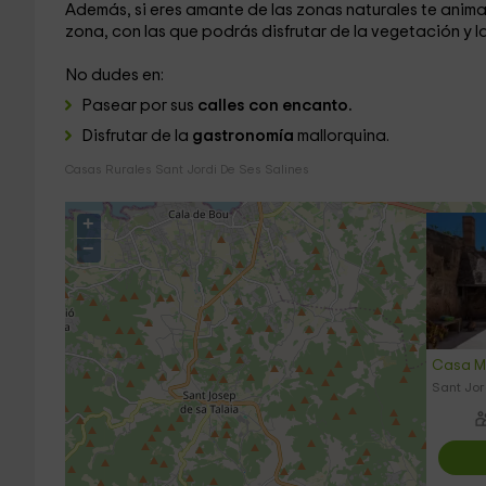
Además, si eres amante de las zonas naturales te anima
zona, con las que podrás disfrutar de la vegetación y las
No dudes en:
Pasear por sus
calles con encanto.
Disfrutar de la
gastronomía
mallorquina.
Casas Rurales Sant Jordi De Ses Salines
+
−
Casa Mi
Sant Jor