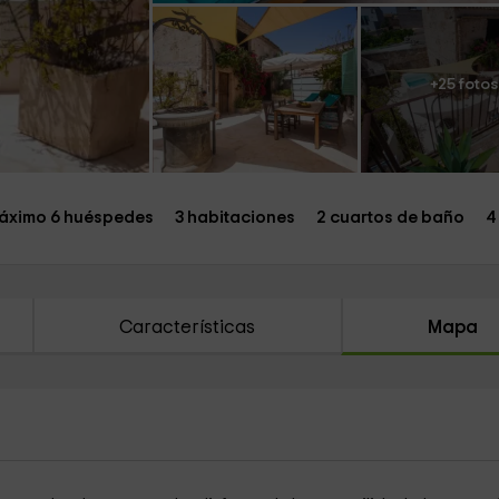
+25 fotos
áximo 6 huéspedes
3 habitaciones
2 cuartos de baño
4
Características
Mapa