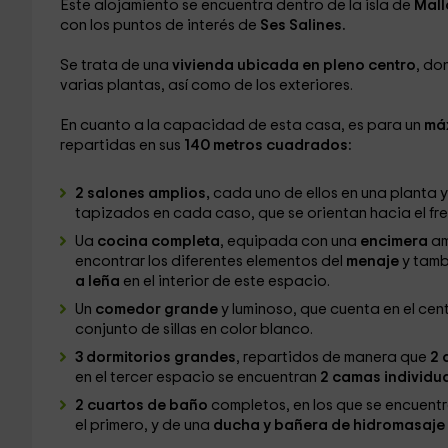
Este alojamiento se encuentra dentro de la isla de
Mall
con los puntos de interés de
Ses Salines.
Se trata de una
vivienda ubicada en pleno centro
, do
varias plantas, así como de los exteriores.
En cuanto a la capacidad de esta casa, es para un
má
repartidas en sus
140 metros cuadrados:
2 salones amplios,
cada uno de ellos en una planta
tapizados en cada caso, que se orientan hacia el fre
Ua
cocina completa
, equipada con una
encimera
am
encontrar los diferentes elementos del
menaje
y tamb
a leña
en el interior de este espacio.
Un
comedor grande
y luminoso, que cuenta en el cen
conjunto de sillas en color blanco.
3 dormitorios grandes
, repartidos de manera que
2 
en el tercer espacio se encuentran
2 camas individua
2 cuartos de baño
completos, en los que se encuentr
el primero, y de una
ducha y bañera de hidromasaje