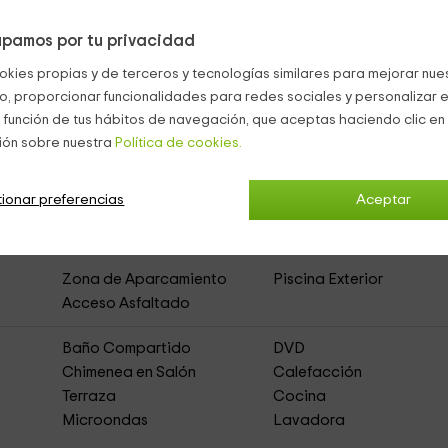
pamos por tu privacidad
o
funcional así como una
barbacoa
.
okies propias y de terceros y tecnologías similares para mejorar nuest
lamente o tomar el sol.
co, proporcionar funcionalidades para redes sociales y personalizar e
 función de tus hábitos de navegación, que aceptas haciendo clic en 
ión sobre nuestra
Política de cookies.
ionar preferencias
Aceptar
ral de Alquiler Íntegro)
Zona de Aparcamiento
Piscina Exterior
Acceso Asfaltado
Baño Compartido
DVD
Chimenea en Salón
Calefacción
Terraza
Cocina
Microondas
Lavadora