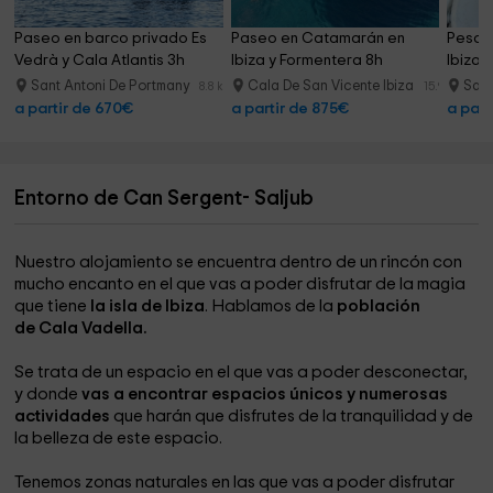
Paseo en barco privado Es 
Paseo en Catamarán en 
Pesca 
Vedrà y Cala Atlantis 3h
Ibiza y Formentera 8h
Ibiza,
Sant Antoni De Portmany
Cala De San Vicente Ibiza
Sant
8.8 km
15.9 km
a partir de 670€
a partir de 875€
a part
Entorno de Can Sergent- Saljub
Nuestro alojamiento se encuentra dentro de un rincón con
mucho encanto en el que vas a poder disfrutar de la magia
que tiene
la isla de Ibiza
. Hablamos de la
población
de Cala Vadella.
Se trata de un espacio en el que vas a poder desconectar,
y donde
vas a encontrar espacios únicos y numerosas
actividades
que harán que disfrutes de la tranquilidad y de
la belleza de este espacio.
Tenemos zonas naturales en las que vas a poder disfrutar