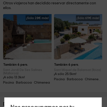
Otros viajeros han decidido reservar directamente con
ellos.
¡Sólo 28€ más!
¡Sólo 69€ más!
También 6 pers.
También 6 pers.
Sant Jordi De Ses Salines
Sant Miquel de Balansat (Ibiza)
(Mallorca)
¡A sólo 25.5km!
¡A sólo 13.3km!
Piscina · Barbacoa · Chimenea · Jacuzzi
Piscina · Barbacoa · Chimenea
Descripción de Can Sergent- Saljub