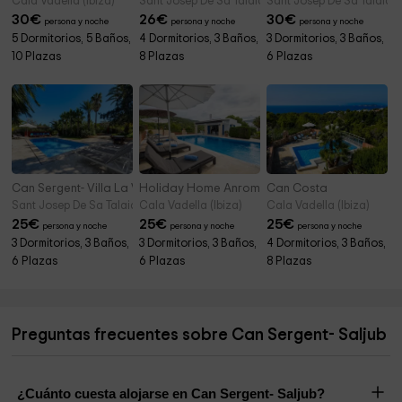
Cala Vadella (Ibiza)
Sant Josep De Sa Talaia/sant Josep De La (Ibiza)
Sant Josep De Sa Talaia/s
30
€
26
€
30
€
persona y noche
persona y noche
persona y noche
5 Dormitorios, 5 Baños,
4 Dormitorios, 3 Baños,
3 Dormitorios, 3 Baños,
10 Plazas
8 Plazas
6 Plazas
Can Sergent- Villa La Vila
Holiday Home Anromi
Can Costa
Sant Josep De Sa Talaia/sant Josep De La (Ibiza)
Cala Vadella (Ibiza)
Cala Vadella (Ibiza)
25
€
25
€
25
€
persona y noche
persona y noche
persona y noche
3 Dormitorios, 3 Baños,
3 Dormitorios, 3 Baños,
4 Dormitorios, 3 Baños,
6 Plazas
6 Plazas
8 Plazas
Preguntas frecuentes sobre Can Sergent- Saljub
¿Cuánto cuesta alojarse en Can Sergent- Saljub?