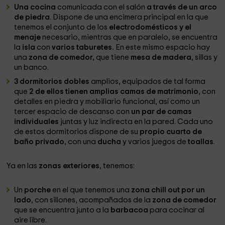
Una cocina
comunicada con el salón
a través de un arco
de piedra
. Dispone de una encimera principal en la que
tenemos el conjunto de los
electrodomésticos y el
menaje
necesario, mientras que en paralelo, se encuentra
la
isla
con
varios taburetes.
En este mismo espacio hay
una
zona de comedor,
que tiene
mesa de madera
, sillas y
un banco.
3 dormitorios dobles
amplios, equipados de tal forma
que
2 de ellos tienen amplias camas de matrimonio
, con
detalles en piedra y mobiliario funcional, así como un
tercer espacio de descanso con
un par de camas
individuales
juntas y luz indirecta en la pared. Cada uno
de estos dormitorios dispone de su
propio cuarto de
baño privado
, con una
ducha
y varios juegos de
toallas
.
Ya en las
zonas exteriores
, tenemos:
Un
porche
en el que tenemos una
zona chill out por un
lado
, con sillones, acompañados de la
zona de comedor
que se encuentra junto a la
barbacoa
para cocinar al
aire libre.