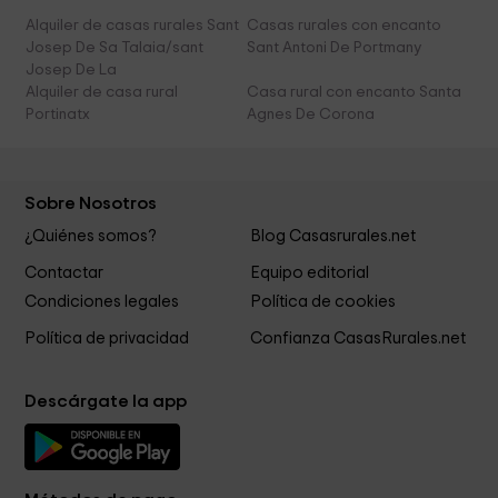
Alquiler de casas rurales Sant
Casas rurales con encanto
Josep De Sa Talaia/sant
Sant Antoni De Portmany
Josep De La
Alquiler de casa rural
Casa rural con encanto Santa
Portinatx
Agnes De Corona
Sobre Nosotros
¿Quiénes somos?
Blog Casasrurales.net
Contactar
Equipo editorial
Condiciones legales
Política de cookies
Política de privacidad
Confianza CasasRurales.net
Descárgate la app