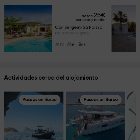
25
€
desde
persona y noche
Can Sergent- Sa Paissa
Cala Vadella (Ibiza)
12
6
7
Actividades cerca del alojamiento
Paseos en Barco
Paseos en Barco