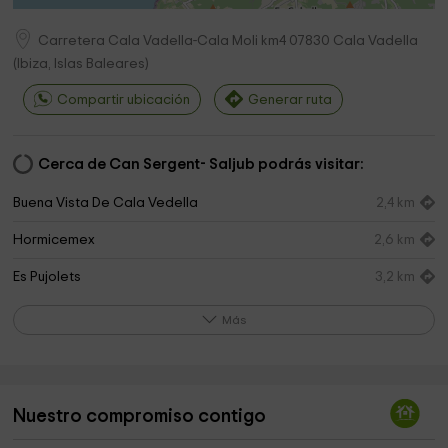
Carretera Cala Vadella-Cala Moli km4
07830
Cala Vadella
(
Ibiza, Islas Baleares
)
Compartir ubicación
Generar ruta
Cerca de Can Sergent- Saljub podrás visitar:
Buena Vista De Cala Vedella
2,4 km
Hormicemex
2,6 km
Es Pujolets
3,2 km
Esplanada Es Vedrá
3,6 km
Más
Temps I Espai
3,9 km
Omnipuerto
3,9 km
Nuestro compromiso contigo
Can Soleil
3,9 km