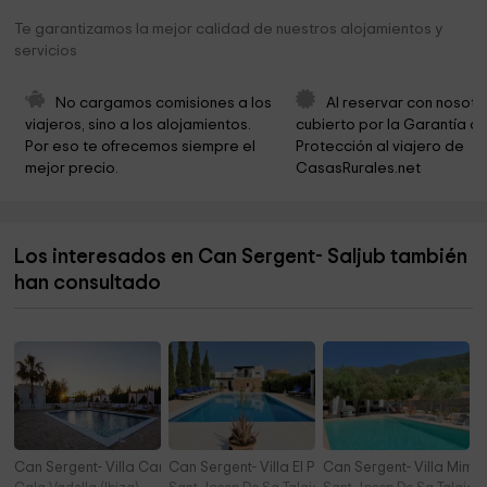
Stone Circle Ibiza
3,9 km
Te garantizamos la mejor calidad de nuestros alojamientos y
servicios
Parròquia de Sant Josep
4,1 km
Ayuntamiento de Sant Josep de sa Talaia
4,2 km
No cargamos comisiones a los 
Al reservar con nosotr
viajeros, sino a los alojamientos. 
cubierto por la Garantía de
Almendro Enero
4,2 km
Por eso te ofrecemos siempre el 
Protección al viajero de 
mejor precio.
CasasRurales.net
Iglesia Nuestra Sra. Del Carmen
4,4 km
Cementerio municipal de Sant Josep de Sa Talaia
4,8 km
Los interesados en Can Sergent- Saljub también
Cementerio
4,8 km
han consultado
Parròquia de Sant Agustí
5,0 km
Can Sergent- Villa Can Raes
Can Sergent- Villa El Palau
Can Sergent- Villa Mim