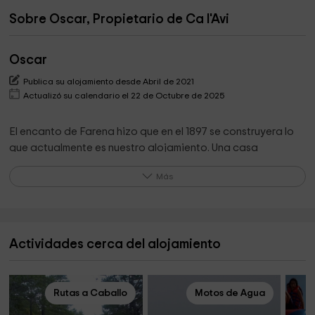
Sobre Oscar, Propietario de Ca l'Avi
Oscar
Publica su alojamiento desde Abril de 2021
Actualizó su calendario el 22 de Octubre de 2025
El encanto de Farena hizo que en el 1897 se construyera lo
que actualmente es nuestro alojamiento. Una casa
destinada al uso familiar, donde también en aquella época
Más
era lugar de reunión de la gente del pueblo.
Con el paso del tiempo se ha utilizado para reuniones
familiares y como segunda residencia, con la finalidad de
disfrutar de la naturaleza y de la desconexión.
Actividades cerca del alojamiento
Se ha reformado en el 2020 manteniendo la estructura
inicial, con pequeñas actualizaciones para hacerla más
confortable, sempre respetando el encanto del pueblo.
Rutas a Caballo
Motos de Agua