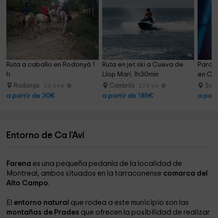
Lo que destaca el propietario de su alojamiento
En este alojamiento nos preocupamos por nuestros
huéspedes, queremos que la estancia sea una experiencia
Ruta a caballo en Rodonyà 1 
Ruta en jet ski a Cueva de 
Parque
inolbidable.
h
Llop Marí, 1h30min
en Cam
La zona de Farena nos acompaña para poder disfrutar de
Rodonya
Cambrils
Sal
26.4 km
27.6 km
a partir de 30€
a partir de 185€
a part
la tranquilidad, de la naturaleza y en el alojamiento
queremos seguir en esta línea.
En ella encontrarás un comedor/salón muy grande que
Entorno de Ca l'Avi
conecta con la cocina; esto te permitirá estar reunido con
los tuyos, poder estar todos juntos comiendo con vistas a
Farena
es una pequeña pedanía de la localidad de
las montañas, sentarse con una copa de vino al lado de
Montreal, ambos situados en la tarraconense
comarca del
chimenea contemplando la naturaleza, disfrutando del
Alto Campo
.
atardecer en la terraza.
El
entorno natural
que rodea a este municipio son las
montañas de Prades
que ofrecen la posibilidad de realizar