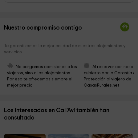
Fonts del Glorieta
3,6 km
Iglesia de Sant Salvador de Rojals
3,8 km
Nuestro compromiso contigo
Ayuntamiento De Capafonts
5,2 km
Ayuntamiento de Capafonts
5,3 km
Te garantizamos la mejor calidad de nuestros alojamientos y
servicios
Ermita de les Virtuts
5,5 km
Mas de Vilella
5,9 km
No cargamos comisiones a los 
Al reservar con nosotr
viajeros, sino a los alojamientos. 
cubierto por la Garantía de
Barranc del Titllar
6,1 km
Por eso te ofrecemos siempre el 
Protección al viajero de 
mejor precio.
CasasRurales.net
Barbacoas roca de la mel
6,1 km
Balmes
6,3 km
Los interesados en Ca l'Avi también han
Àrea Recreativa de Mas de Forès
6,4 km
consultado
Molins de Tarrés
6,4 km