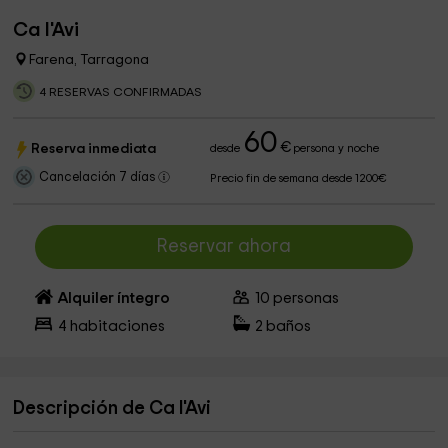
Ca l'Avi
Farena, Tarragona
4 RESERVAS CONFIRMADAS
60
€
Reserva inmediata
desde
persona y noche
Cancelación 7 días
Precio fin de semana desde 1200€
Reservar ahora
Alquiler íntegro
10
personas
4
habitaciones
2
baños
Descripción de Ca l'Avi