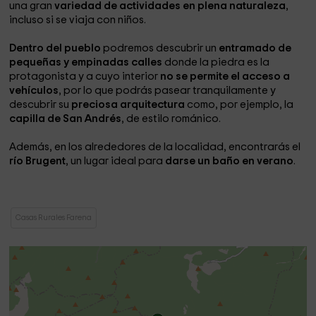
una gran
variedad de actividades en plena naturaleza
,
incluso si se viaja con niños.
¿Que se puede hacer en los alrededores?
Dentro del pueblo
podremos descubrir un
entramado de
pequeñas y empinadas calles
donde la piedra es la
Farena es una pedanía del Alt Camp, un pueblo encantador
protagonista y a cuyo interior
no se permite el acceso a
que nos brinda alternativas para poder disfrutar con la
vehículos
, por lo que podrás pasear tranquilamente y
naturaleza, excursiones, bicicleta de montaña,
descubrir su
preciosa arquitectura
como, por ejemplo, la
capilla de San Andrés
, de estilo románico.
senderismo...ya que hay muchas rutas por hacer de todos
los niveles.
Además, en los alrededores de la localidad, encontrarás el
Te ofrecemos la posibilidad de desconexión, reencuentro
río Brugent
, un lugar ideal para
darse un baño en verano
.
con los tuyos, momentos tranquilos de lectura y reflexión,
todo esto lo encontrarás en la casa.
Queremos que la estancia se una experiencia única por eso
Casas Rurales Farena
también ofrecemos lo que nosotros llamamos pack's
gourmet, que son degustación de quesos, melmeladas, cata
de vinos y de vermuts o también la posibilidad de hacer
pack's personalizados, todo con producto de proximidad.
También es un lugar bonito para ir con pequeños, para que