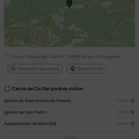
también experimenten con la naturaleza.
Carrer Pujada del Castell, 7
43459
Farena
(
Tarragona
)
Compartir ubicación
Generar ruta
Cerca de Ca l'Avi podrás visitar:
Iglesia de Sant Andreu de Farena
0,0 km
Iglesia de Sant Pedro
2,9 km
Ayuntamiento de Mont-Ral
2,9 km
Cal Rovello
3,2 km
Más