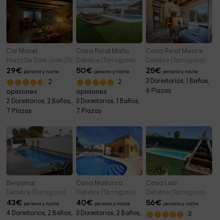
Cal Manel
Casa Rural Maño
Casa Rural Mestre
Horta De Sant Joan (Tarragona)
Deltebre (Tarragona)
Deltebre (Tarragona)
29
€
50
€
25
€
persona y noche
persona y noche
persona y noche
3 Dormitorios, 1 Baños,
2
2
6 Plazas
opiniones
opiniones
2 Dormitorios, 2 Baños,
3 Dormitorios, 1 Baños,
7 Plazas
7 Plazas
Benjamar
Casa Mallorca
Casa Luci
Deltebre (Tarragona)
Deltebre (Tarragona)
Deltebre (Tarragona)
43
€
40
€
56
€
persona y noche
persona y noche
persona y noche
4 Dormitorios, 2 Baños,
3 Dormitorios, 2 Baños,
3