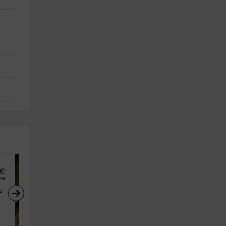
€
32
€
desde
he
persona y noche
a
La Cabaña de Catalina
Sotres (Asturias)
3
1
1