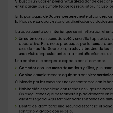
Si buscas un lugar en
plena naturaleza
donde descansar
en un paraje que cumple todos los requisitos, incluso lo
En la parroquia de
Sotres
, perteneciente al concejo a
lo Picos de Europa y estancias diseñadas cuidadosa
La casa cuenta con
interior
que se mimetiza con el ent
Un
salón
con un cómodo
sofá
y una silla tapizada di
decorativa. Pero no te preocupes por la temperatura
días de más frío. Sobre ella, la
televisión
. Una de las 
unas vistas impresionantes a la montaña mientras est
Una cocina que comparte espacio con el comedor.
Comedor
con una
mesa
de madera y sillas, y un armar
Cocina
completamnete equipada con
vitrocerámic
Subiendo por las escaleras nos encontramos con la hab
Habitación
espaciosa con techos de vigas de madera
Os aseguramos que descanseréis placidamente en l
vuestra llegada. Aquí también varios sistemas de
alm
Dentro del dormitorio una segunda estancia: el
baño
sanitario y lavabo con espejo.