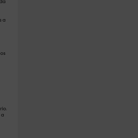
ada
s a
los
rio.
 a