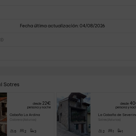
Fecha última actualización: 04/08/2026
s
l Sotres
22
€
40
desde
desde
persona y noche
persona y noc
Cabaña La Ardina
La Cabaña de Severin
Cabrera (Asturias)
Sotres (Asturias)
5
2
3
2
1
1