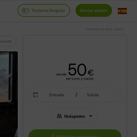
Tarjetas Regalo
Iniciar sesión
Cabaña de Ana Juana
Guardar
50
€
desde
persona y noche