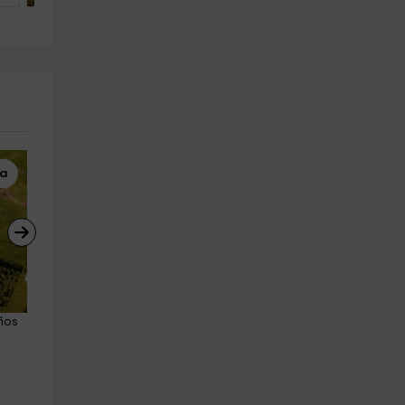
na
Puenting
Puenting
ños 
Pack 2 saltos de puenting 
Salto de puenting en Vidosa 
Vidosa puente tibetano
desde puente tibetano
Puente Vidosa
Puente Vidosa
27.8 km
27.8 km
a partir de 60€
a partir de 50€