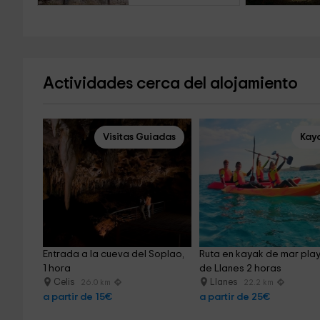
Actividades cerca del alojamiento
Visitas Guiadas
Kay
Entrada a la cueva del Soplao, 
Ruta en kayak de mar play
1 hora
de Llanes 2 horas
Celis
Llanes
26.0 km
22.2 km
a partir de 15€
a partir de 25€