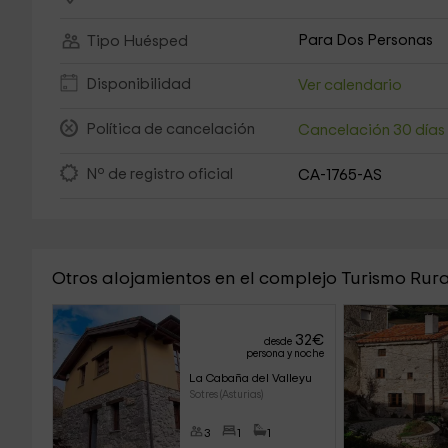
Para Dos Personas
Tipo Huésped
Disponibilidad
Ver calendario
Política de cancelación
Cancelación 30 día
Nº de registro oficial
CA-1765-AS
Otros alojamientos en el complejo Turismo Rura
32
€
desde
persona y noche
La Cabaña del Valleyu
Sotres (Asturias)
3
1
1