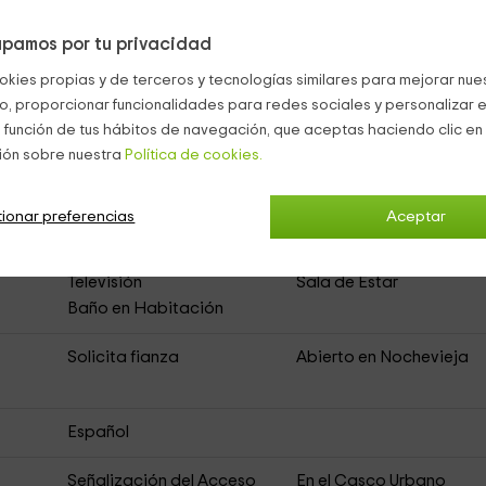
pamos por tu privacidad
okies propias y de terceros y tecnologías similares para mejorar nuest
co, proporcionar funcionalidades para redes sociales y personalizar e
Juana
(Casa Rural de Alquiler Íntegro)
 función de tus hábitos de navegación, que aceptas haciendo clic en 
ión sobre nuestra
Política de cookies.
to
Acceso Asfaltado
ionar preferencias
Aceptar
Comedor
Cocina
Televisión
Sala de Estar
Baño en Habitación
Solicita fianza
Abierto en Nochevieja
Español
Señalización del Acceso
En el Casco Urbano