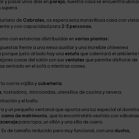
 y pasar unos días en
pareja
, nuestra casa se encuentra ubic
s supera.
sturiano de
Cabrales
, os espera esta maravillosa casa con vista
mente y con capacidad para
2-3 personas.
orno con estancias distribuidas en
varias plantas:
spuestas frente a una mesa auxiliar y una increíble chimenea
 porque justo al lado hay una
estufa
que calentará el ambiente 
mejores cosas del salón son sus
ventales
que permite disfrutar de
as sentado en el sofá o mientras comes.
io con la vajilla y
cubertería
.
a
, tostadora, microondas, utensilios de cocina y nevera.
itación y el baño.
 y un pequeño ventanal que aporta una luz especial al dormito
a
cama de matrimonio
, que la encontratéis vestida con sábanas
acenaje
para ropa, un sillón y una silla de cuero.
. Es de tamaño reducido pero muy funcional, con una
ducha
,