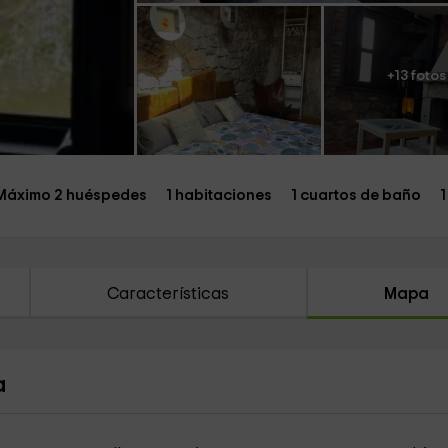
+13 fotos
Máximo 2 huéspedes
1 habitaciones
1 cuartos de baño
1
Características
Mapa
a