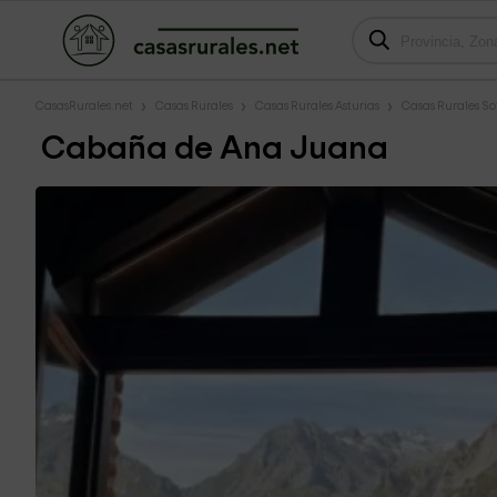
CasasRurales.net
Casas Rurales
Casas Rurales Asturias
Casas Rurales So
Cabaña de Ana Juana