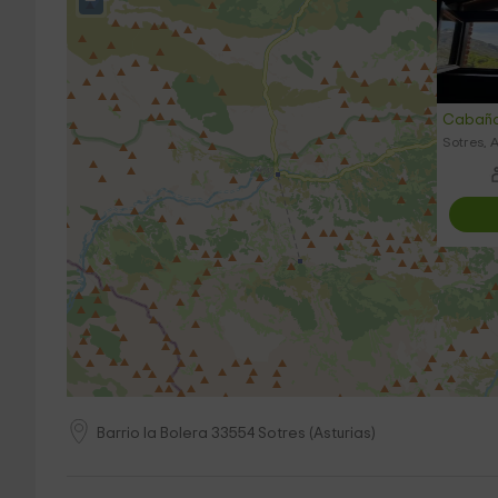
−
Cabaña
Sotres, 
Barrio la Bolera
33554
Sotres
(
Asturias
)