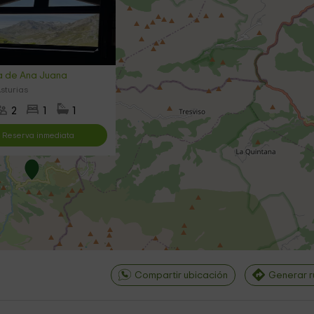
 de Ana Juana
Asturias
2
1
1
Reserva inmediata
Compartir ubicación
Generar r