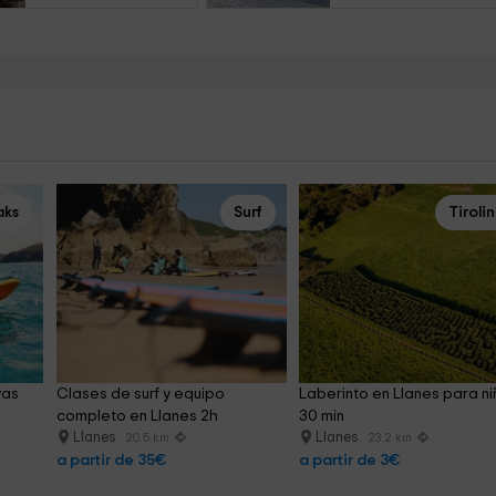
aks
Surf
Tiroli
as 
Clases de surf y equipo 
Laberinto en Llanes para ni
completo en Llanes 2h
30 min
Llanes
Llanes
20.5 km
23.2 km
a partir de 35€
a partir de 3€