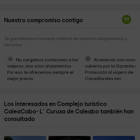
Iglesia Milenaria De San Miguel
7,8 km
Capilla Del Cobre
7,9 km
Nuestro compromiso contigo
Capilla de Santiago
8,0 km
Ermita de San Roque - Ballota
8,8 km
Te garantizamos la mejor calidad de nuestros alojamientos y
servicios
Ermita La Fabariega
8,9 km
Parroquia de Santa María de Cadavedo
9,6 km
No cargamos comisiones a los 
Al reservar con nosotr
viajeros, sino a los alojamientos. 
cubierto por la Garantía de
Ermita de la Asunción
9,7 km
Por eso te ofrecemos siempre el 
Protección al viajero de 
mejor precio.
CasasRurales.net
Senda Los Llugarinos.
9,7 km
Casa Natal Padre Galo
9,7 km
Los interesados en Complejo turístico
Casa del Padre Galo
9,7 km
CaleaCabo- L´Curuxa de Caleabo también han
Ayuntamiento de Salas
9,8 km
consultado