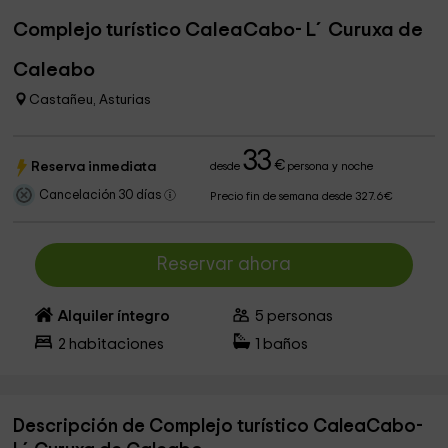
Complejo turístico CaleaCabo- L´Curuxa de
Caleabo
Castañeu, Asturias
33
€
Reserva inmediata
desde
persona y noche
Cancelación 30 días
Precio fin de semana desde 327.6€
Reservar ahora
Alquiler íntegro
5
personas
2
habitaciones
1
baños
Descripción de Complejo turístico CaleaCabo-