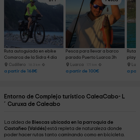
BTT
Pesca
Ruta autoguiada en ebike 
Pesca para llevar a barco 
Ruta e
Comarca de la Sidra 4 día
parado Puerto Luarca 3h
playa
90m
Cudillero
Luarca
Lua
16.3 km
17.1 km
a partir de 168€
a partir de 100€
a part
Entorno de Complejo turístico CaleaCabo- L
´Curuxa de Caleabo
La aldea de
Biescas ubicada en la parroquia de
Castañeo (Valdés)
está repleta de naturaleza donde
poder hacer rutas tanto caminando como en bicicleta.