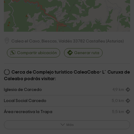
Calea el Cavo, Biescas, Valdés
33782
Castañeu
(
Asturias
)
Compartir ubicación
Generar ruta
Cerca de Complejo turístico CaleaCabo- L´Curuxa de
Caleabo podrás visitar:
Iglesia de Carcedo
4,9 km
Local Social Carcedo
5,0 km
Área recreativa la Trapa
5,5 km
El Toral
7,8 km
Más