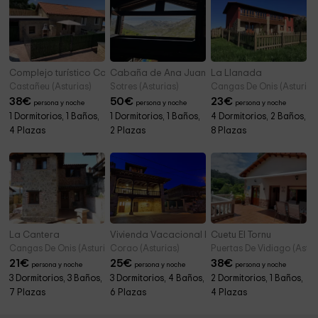
Complejo turístico CaleaCabo- L´Andolina
Cabaña de Ana Juana
La Llanada
Castañeu (Asturias)
Sotres (Asturias)
Cangas De Onis (Asturias
38
€
50
€
23
€
persona y noche
persona y noche
persona y noche
1 Dormitorios, 1 Baños,
1 Dormitorios, 1 Baños,
4 Dormitorios, 2 Baños,
4 Plazas
2 Plazas
8 Plazas
La Cantera
Vivienda Vacacional Los Campos
Cuetu El Tornu
Cangas De Onis (Asturias)
Corao (Asturias)
Puertas De Vidiago (Astur
21
€
25
€
38
€
persona y noche
persona y noche
persona y noche
3 Dormitorios, 3 Baños,
3 Dormitorios, 4 Baños,
2 Dormitorios, 1 Baños,
7 Plazas
6 Plazas
4 Plazas