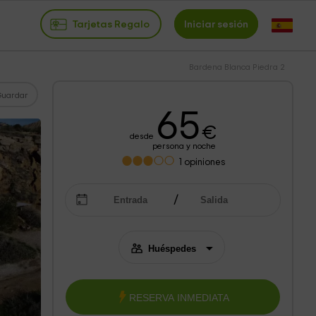
Tarjetas Regalo
Iniciar sesión
Bardena Blanca Piedra 2
Guardar
65
€
desde
persona y noche
1
opiniones
RESERVA INMEDIATA