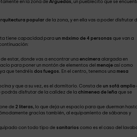
etamente en la zona de
Arguedas
, un pueblecito que se encuent
arquitectura popular
de la zona, y en ella vas a poder disfrutar 
esta tiene capacidad para
un máximo de 4 personas
que van a
continuación:
a de estar, donde vas a encontrar una
encimera
alargada en
pacio para poner un montón de elementos del
menaje
así como
 ya que tendréis
dos fuegos.
En el centro, tenemos una
mesa
cina y que a su vez, es el dormitorio. Consta de
un sofá amplio
 podrás disfrutar de la calidez de la
chimenea de leña
que se
pone de
2 literas,
lo que deja un espacio para que duerman hasta
ómodamente gracias también, al equipamiento de sábanas y
equipado con todo tipo de
sanitarios
como es el caso del lavab