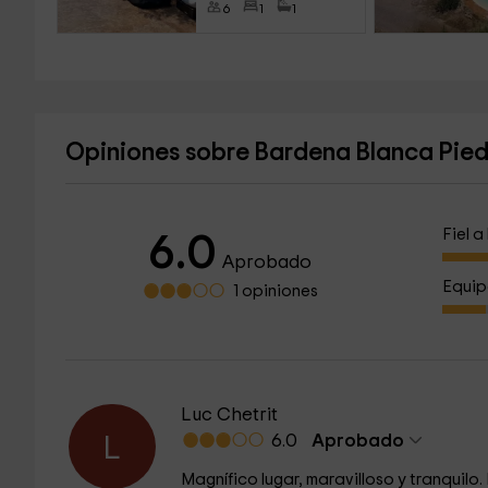
6
1
1
Opiniones sobre Bardena Blanca Pied
Fiel 
6.0
Aprobado
Equip
1 opiniones
Luc Chetrit
6.0
Aprobado
L
Magnífico lugar, maravilloso y tranquilo. 