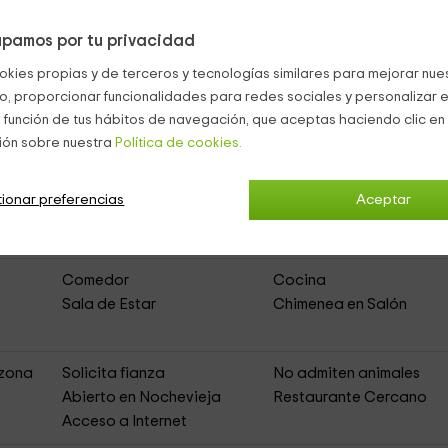
atio
que tenemos.
pamos por tu privacidad
okies propias y de terceros y tecnologías similares para mejorar nuest
co, proporcionar funcionalidades para redes sociales y personalizar e
 función de tus hábitos de navegación, que aceptas haciendo clic en 
ión sobre nuestra
Política de cookies.
iedra 2
(Casa Rural de Alquiler Íntegro)
ionar preferencias
Aceptar
to
Muebles de Jardín
Comedor
Cocina
Sala de Estar
Chimenea en Salón
 zona
Solicita fianza
No admiten animales
Abierto en Nochevieja
Restaurante Cercano
s
Acceso a Internet