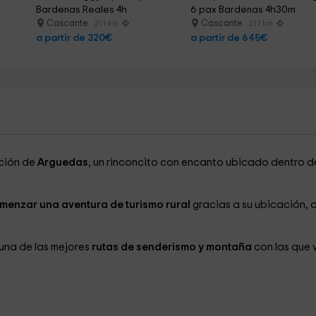
Bardenas Reales 4h
6 pax Bardenas 4h30m
Cascante
Cascante
21.1 km
21.1 km
a partir de 320€
a partir de 645€
ación de
Arguedas
, un rinconcito con encanto ubicado dentro d
menzar una aventura de turismo rural
gracias a su ubicación, a
una de las mejores
rutas de senderismo y montaña
con las que 