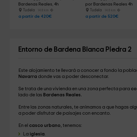
Bardenas Reales, 4h
por Bardenas Reales 4h
Tudela
Tudela
14.8 km
14.8 km
a partir de 420€
a partir de 520€
Entorno de Bardena Blanca Piedra 2
Este alojamiento te llevará a conocer a fondo la pobl
Navarra
donde vas a poder desconectar.
Se trata de una vivienda en una zona perfecta para
co
lado de las
Bardenas Reales.
Entre las zonas naturales, te animamos a que hagas alg
a poder disfrutar de paisajes con encanto.
En el
casco urbano
, tenemos:
La
iglesia
.