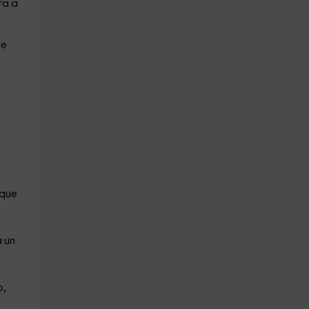
ra a
de
que
 un
o,