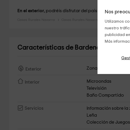
En el exterior,
podréis disfrutar del paisaje gracias al
p
Nos preocu
Casas Rurales Navarra
Casas Rurales Navarra
Utilizamos co
nuestro tráfi
publicidad en
Más informac
Características de Bardena Blanca P
Gest
Zona de Aparcamien
Exterior
Microondas
Interior
Televisión
Baño Compartido
Información sobre la
Servicios
Leña
Colección de Juego