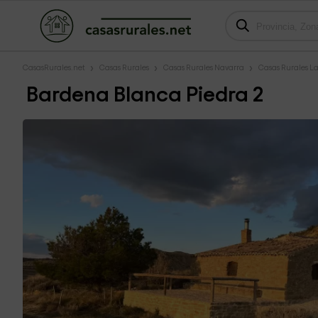
CasasRurales.net
Casas Rurales
Casas Rurales Navarra
Casas Rurales L
Bardena Blanca Piedra 2