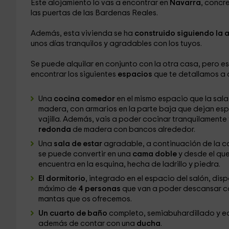
Este alojamiento lo vas a encontrar en
Navarra
, concr
las puertas de las Bardenas Reales.
Además, esta vivienda se ha
construido siguiendo la 
unos días tranquilos y agradables con los tuyos.
Se puede alquilar en conjunto con la otra casa, pero 
encontrar los siguientes
espacios
que te detallamos a 
Una
cocina comedor
en el mismo espacio que la sal
madera, con armarios en la parte baja que dejan es
vajilla. Además, vais a poder cocinar tranquilamente
redonda
de madera con bancos alrededor.
Una
sala de estar
agradable, a continuación de la co
se puede convertir en una
cama doble
y desde el que
encuentra en la esquina, hecha de ladrillo y piedra.
El dormitorio
, integrado en el espacio del salón, dis
máximo de
4 personas
que van a poder descansar c
mantas que os ofrecemos.
Un cuarto de baño
completo, semiabuhardillado y 
además de contar con una
ducha
.