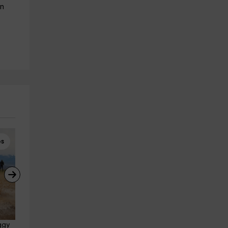
on
es
Buggies
Rutas a Caballo
ggy 
Ruta buggy biplaza + pícnic por 
Ruta a caballo en Novallas 