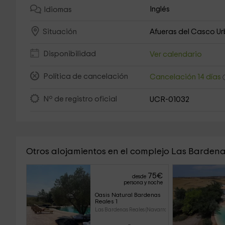
Inglés
Idiomas
Afueras del Casco U
Situación
Disponibilidad
Ver calendario
Política de cancelación
Cancelación 14 días
Nº de registro oficial
UCR-01032
Otros alojamientos en el complejo Las Barden
75
€
desde
persona y noche
Oasis Natural Bardenas 
Reales 1
Las Bardenas Reales (Navarra)