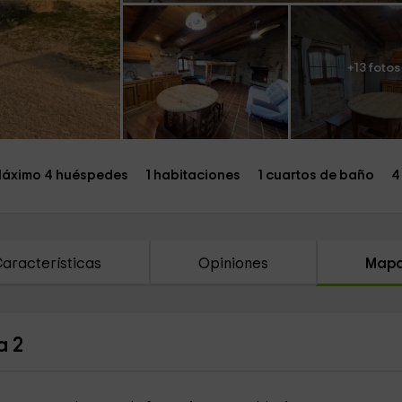
+13 fotos
áximo 4 huéspedes
1 habitaciones
1 cuartos de baño
4
aracterísticas
Opiniones
Map
a 2