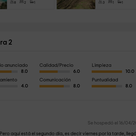
8
2
1
3
1
1
ra 2
a lo anunciado
Calidad/Precio
Limpieza
8.0
6.0
10.0
amiento
Comunicación
Puntualidad
4.0
8.0
8.0
Se hospedó el 16/04/
Pero aquí está el segundo día, es decir viernes por la tarde, lleg