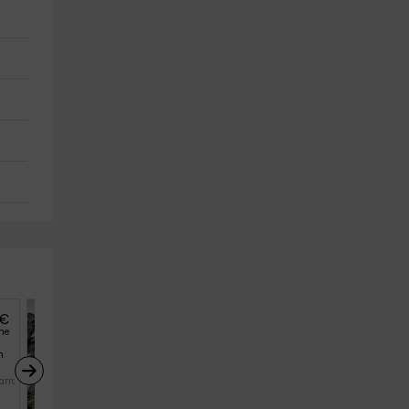
€
93
€
desde
he
persona y noche
n 
Cabaña Troglodita La 
Roca
arra)
Las Bardenas Reales (Navarra)