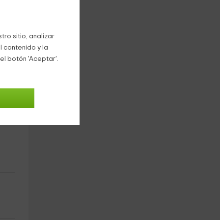
ro sitio, analizar
l contenido y la
el botón 'Aceptar'.