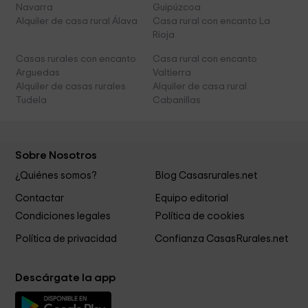
Navarra
Guipúzcoa
Alquiler de casa rural Álava
Casa rural con encanto La
Rioja
Casas rurales con encanto
Casa rural con encanto
Arguedas
Valtierra
Alquiler de casas rurales
Alquiler de casa rural
Tudela
Cabanillas
Sobre Nosotros
¿Quiénes somos?
Blog Casasrurales.net
Contactar
Equipo editorial
Condiciones legales
Política de cookies
Política de privacidad
Confianza CasasRurales.net
Descárgate la app