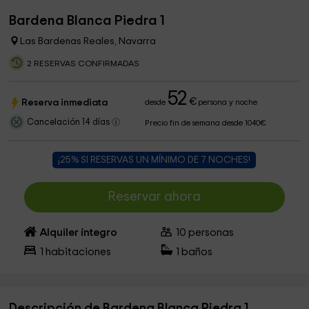
Bardena Blanca Piedra 1
Las Bardenas Reales, Navarra
2 RESERVAS CONFIRMADAS
52
€
Reserva inmediata
desde
persona y noche
Cancelación 14 días
Precio fin de semana desde 1040€
¡25% SI RESERVAS UN MÍNIMO DE 7 NOCHES!
Reservar ahora
Alquiler íntegro
10
personas
1
habitaciones
1
baños
Descripción de Bardena Blanca Piedra 1