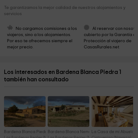
Iglesia parroquial de San Esteban
9,0 km
Te garantizamos la mejor calidad de nuestros alojamientos y
servicios
Ermita de la Virgen del Yugo
9,7 km
Plaza Katanga
11,8 km
No cargamos comisiones a los 
Al reservar con nosotr
viajeros, sino a los alojamientos. 
cubierto por la Garantía de
Esperanza Park
11,9 km
Por eso te ofrecemos siempre el 
Protección al viajero de 
mejor precio.
CasasRurales.net
Ermita Virgen de la Esperanza
11,9 km
Iglesia Evangelista los Olivos
12,0 km
Los interesados en Bardena Blanca Piedra 1
La torraza
12,1 km
también han consultado
Municipio de Valtierra
12,5 km
Bardena Blanca Piedra 2
Bardena Blanca Nemesia
La Casa de mi Abuela
Las Bardenas Reales (Navarra)
Las Bardenas Reales (Navarra)
Cintruenigo (Navarra)