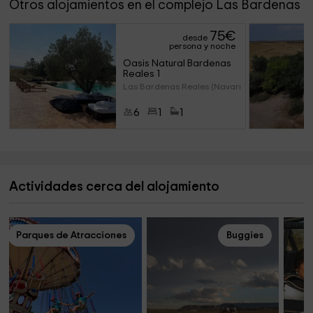
Otros alojamientos en el complejo Las Bardenas
75
€
desde
persona y noche
Oasis Natural Bardenas 
Reales 1
Las Bardenas Reales (Navarra)
6
1
1
Actividades cerca del alojamiento
Parques de Atracciones
Buggies