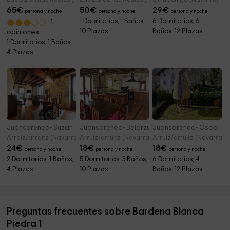
65
€
50
€
29
€
persona y noche
persona y noche
persona y noche
1 Dormitorios, 1 Baños,
6 Dormitorios, 6
1
10 Plazas
Baños, 12 Plazas
opiniones
1 Dormitorios, 1 Baños,
4 Plazas
Juansarenea- Suzar
Juansarenea- Belarzulo
Juansarenea- Osoa
Arraiz/arraitz (Navarra)
Arruiz/arruitz (Navarra)
Arruiz/arruitz (Navarra)
24
€
18
€
18
€
persona y noche
persona y noche
persona y noche
2 Dormitorios, 1 Baños,
5 Dormitorios, 3 Baños,
6 Dormitorios, 4
4 Plazas
10 Plazas
Baños, 12 Plazas
Preguntas frecuentes sobre Bardena Blanca
Piedra 1