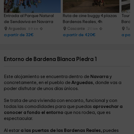
Entrada al Parque Natural 
Ruta de cine buggy 4 plazas 
Tour b
de Sendaviva en Navarra
Bardenas Reales, 4h
Barden
Arguedas
Cascante
Tud
8.9 km
21.1 km
a partir de 32€
a partir de 420€
a part
Entorno de Bardena Blanca Piedra 1
Este alojamiento se encuentra dentro de
Navarra
y
concretamente, en el pueblo de
Arguedas
, donde vas a
poder disfrutar de unos días únicos.
Se trata de una vivienda con encanto, funcional y con
todas las comodidades para que puedas
aprovechar a
conocer a fondo el entorno
que nos rodea, que es
espectacular.
Al estar
a las puertas de las Bardenas Reales,
puedes