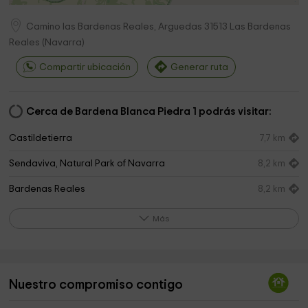
Camino las Bardenas Reales, Arguedas
31513
Las Bardenas
Reales
(
Navarra
)
Compartir ubicación
Generar ruta
Cerca de Bardena Blanca Piedra 1 podrás visitar:
Castildetierra
7,7 km
Sendaviva, Natural Park of Navarra
8,2 km
Bardenas Reales
8,2 km
Cementerio
8,4 km
Más
Donantes de Navarre Park
8,4 km
Iglesia de San Miguel
8,9 km
Nuestro compromiso contigo
senda viva
8,9 km