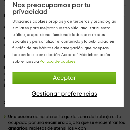
Nos preocupamos por tu
privacidad
Nuestro alojamiento se encuentra dentro de la provincia de
Utilizamos cookies propias y de terceros y tecnologías
Tarragona
, concretamente en la zona que pertenece a
L'
Ametlla De Mar.
similares para mejorar nuestro sitio, analizar nuestro
tráfico, proporcionar funcionalidades para redes
Se trata de un espacio en el que la naturaleza, y en
sociales y personalizar el contenido y la publicidad en
concreto las zonas de playa, se encuentran muy cerca, por
función de tus hábitos de navegación, que aceptas
lo que disfrutar de un día de
turismo de sol y playa
es muy
haciendo clic en el botón 'Aceptar'. Más información
fácil y agradable.
sobre nuestra
Política de cookies.
En cuanto a la
distribución y la capacidad
, esta vivienda
es adosada, y
dispone de 2 plantas
en las que se reparten
Aceptar
sus completas estancias; de las que disfrutarán nuestros
8
huéspedes.
Gestionar preferencias
Cuenta con las siguientes estancias:
Una cocina
completa en la que la zona de trabajo está
ocupada por una
encimera
bajo la que se encuentran los
armarios
, repletos de
utensilios
y con