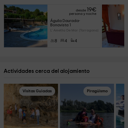
19
€
desde
persona y noche
Águila Daurada- 
Bonavista 1
L' Ametlla De Mar (Tarragona)
8
4
4
Actividades cerca del alojamiento
Visitas Guiadas
Piragüismo