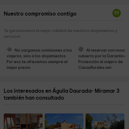
Jardinería Casanova
1,0 km
Nuestro compromiso contigo
Cala Cementerio
1,1 km
Estany Tort
1,7 km
Te garantizamos la mejor calidad de nuestros alojamientos y
servicios
zone santes créus poligon
2,6 km
Museu de Ceràmica Popular
4,2 km
No cargamos comisiones a los 
Al reservar con nosotr
viajeros, sino a los alojamientos. 
cubierto por la Garantía de
Tossal de Montagut
5,7 km
Por eso te ofrecemos siempre el 
Protección al viajero de 
mejor precio.
CasasRurales.net
Cala Dels Pins Escalada
6,8 km
Cementerio municipal
6,8 km
Los interesados en Águila Daurada- Miramar 3
Ayuntamiento Del Perelló
7,3 km
también han consultado
Parròquia
7,3 km