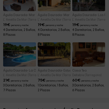
Águila Daurada- Mar y Sol 4
Águila Daurada- Mar y Sol 5
Águila Daurada- Los Pi
L' Ametlla De Mar (Tarragona)
L' Ametlla De Mar (Tarragona)
L' Ametlla De Mar (Tarrag
19
€
19
€
19
€
persona y noche
persona y noche
persona y noche
4 Dormitorios, 2 Baños,
4 Dormitorios, 2 Baños,
4 Dormitorios, 2 Baños,
8 Plazas
8 Plazas
8 Plazas
Águila Daurada- La Caseta 7
Águila Daurada- Estudio
Casa Teo
L' Ametlla De Mar (Tarragona)
L' Ametlla De Mar (Tarragona)
Deltebre (Tarragona)
21
€
75
€
60
€
persona y noche
persona y noche
persona y noche
3 Dormitorios, 2 Baños,
1 Dormitorios, 1 Baños,
3 Dormitorios, 2 Baños,
7 Plazas
2 Plazas
6 Plazas