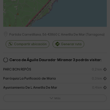
Partida Carretillana, 56
43860
L' Ametlla De Mar
(
Tarragona
)
Compartir ubicación
Generar ruta
Cerca de Águila Daurada- Miramar 3 podrás visitar:
PARC BON REPÒS
0,2 km
Parròquia La Purificació de Maria
0,3 km
Ayuntamiento De L Ametlla De Mar
0,4 km
Gr92 Atmella De Mar
0,5 km
Más
Cementerio municipal
0,9 km