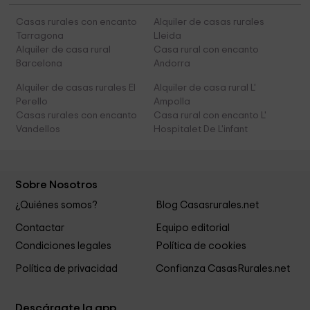
Casas rurales con encanto
Alquiler de casas rurales
Tarragona
Lleida
Alquiler de casa rural
Casa rural con encanto
Barcelona
Andorra
Alquiler de casas rurales El
Alquiler de casa rural L'
Perello
Ampolla
Casas rurales con encanto
Casa rural con encanto L'
Vandellos
Hospitalet De L'infant
Sobre Nosotros
¿Quiénes somos?
Blog Casasrurales.net
Contactar
Equipo editorial
Condiciones legales
Política de cookies
Política de privacidad
Confianza CasasRurales.net
Descárgate la app