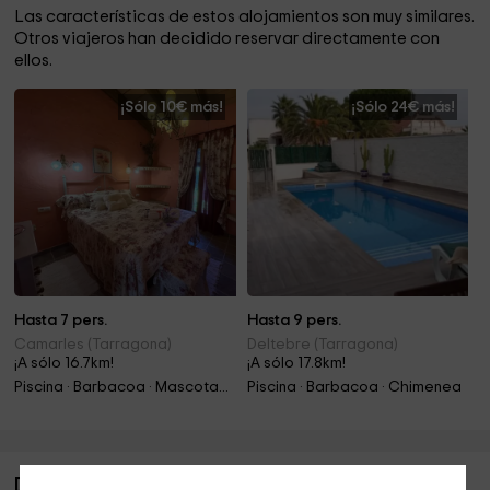
Las características de estos alojamientos son muy similares.
Otros viajeros han decidido reservar directamente con
ellos.
¡Sólo 10€ más!
¡Sólo 24€ más!
Hasta 7 pers.
Hasta 9 pers.
Camarles (Tarragona)
Deltebre (Tarragona)
¡A sólo 16.7km!
¡A sólo 17.8km!
Piscina · Barbacoa · Mascotas · Jacuzzi
Piscina · Barbacoa · Chimenea
Descripción de Águila Daurada- Miramar 3