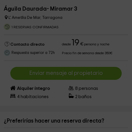
Águila Daurada- Miramar 3
L' Ametlla De Mar, Tarragona
1 RESERVAS CONFIRMADAS
19
€
Contacto directo
desde
persona y noche
Respuesta superior a 72h
Precio fin de semana desde 350€
Enviar mensaje al propietario
Alquiler íntegro
8
personas
4
habitaciones
2
baños
¿Preferirías hacer una reserva directa?