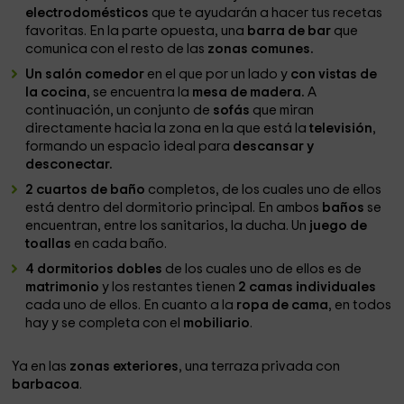
electrodomésticos
que te ayudarán a hacer tus recetas
favoritas. En la parte opuesta, una
barra de bar
que
comunica con el resto de las
zonas comunes.
Un salón comedor
en el que por un lado y
con vistas de
la cocina
, se encuentra la
mesa de madera.
A
continuación, un conjunto de
sofás
que miran
directamente hacia la zona en la que está la
televisión
,
formando un espacio ideal para
descansar y
desconectar.
2 cuartos de baño
completos, de los cuales uno de ellos
está dentro del dormitorio principal. En ambos
baños
se
encuentran, entre los sanitarios, la ducha. Un
juego de
toallas
en cada baño.
4 dormitorios dobles
de los cuales uno de ellos es de
matrimonio
y los restantes tienen
2 camas individuales
cada uno de ellos. En cuanto a la
ropa de cama
, en todos
hay y se completa con el
mobiliario
.
Ya en las
zonas exteriores
, una terraza privada con
barbacoa
.