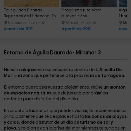
Tour guiado Pinturas 
Piragüismo ruta Mora-
Alquil
Rupestres de Ulldecona, 2h
Miravet, niños
1 hora
Ulldecona
Miravet
Mont
27.6 km
24.1 km
a partir de 10€
a partir de 20€
a part
Entorno de Águila Daurada- Miramar 3
Nuestro alojamiento se encuentra dentro de
L' Ametlla De
Mar
, una zona que pertenece a la provincia de
Tarragona
.
El entorno que rodea nuestro alojamiento, reúne
un montón
de espacios naturales
que dejan una panorámica
perfecta para disfrutar del día a día.
En cuanto a las zonas que puedes visitar, te recomendamos
principalmente que te desplaces hasta las
zonas de playas
y calas
, donde disfrutar de un día de
turismo de sol y
playa,
y relajarte con la brisa del mar mientras te tumbas en