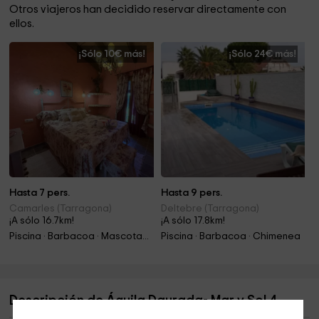
Otros viajeros han decidido reservar directamente con
ellos.
¡Sólo 10€ más!
¡Sólo 24€ más!
Hasta 7 pers.
Hasta 9 pers.
Camarles (Tarragona)
Deltebre (Tarragona)
¡A sólo 16.7km!
¡A sólo 17.8km!
Piscina · Barbacoa · Mascotas · Jacuzzi
Piscina · Barbacoa · Chimenea
Descripción de Águila Daurada- Mar y Sol 4