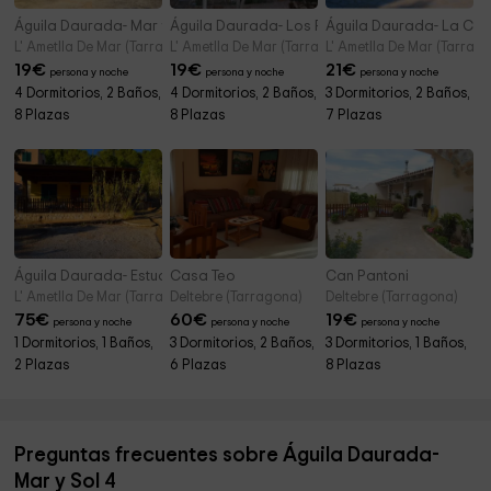
Águila Daurada- Mar y Sol 5
Águila Daurada- Los Pinos
Águila Daurada- La Cas
L' Ametlla De Mar (Tarragona)
L' Ametlla De Mar (Tarragona)
L' Ametlla De Mar (Tarrag
19
€
19
€
21
€
persona y noche
persona y noche
persona y noche
4 Dormitorios, 2 Baños,
4 Dormitorios, 2 Baños,
3 Dormitorios, 2 Baños,
8 Plazas
8 Plazas
7 Plazas
Águila Daurada- Estudio
Casa Teo
Can Pantoni
L' Ametlla De Mar (Tarragona)
Deltebre (Tarragona)
Deltebre (Tarragona)
75
€
60
€
19
€
persona y noche
persona y noche
persona y noche
1 Dormitorios, 1 Baños,
3 Dormitorios, 2 Baños,
3 Dormitorios, 1 Baños,
2 Plazas
6 Plazas
8 Plazas
Preguntas frecuentes sobre Águila Daurada-
Mar y Sol 4