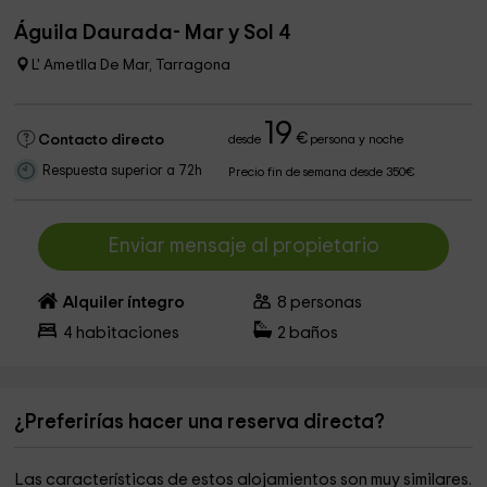
Águila Daurada- Mar y Sol 4
L' Ametlla De Mar, Tarragona
19
€
Contacto directo
desde
persona y noche
Respuesta superior a 72h
Precio fin de semana desde 350€
Enviar mensaje al propietario
Alquiler íntegro
8
personas
4
habitaciones
2
baños
¿Preferirías hacer una reserva directa?
Las características de estos alojamientos son muy similares.