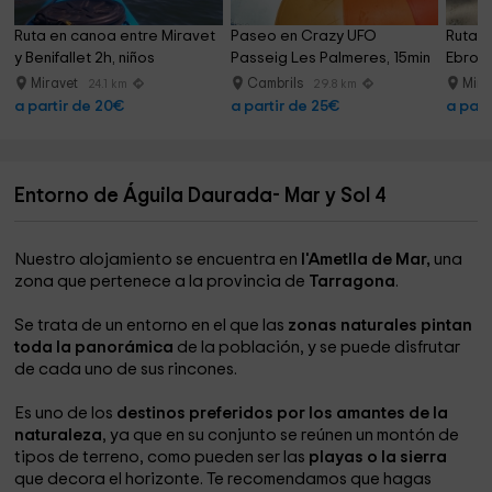
Ruta en canoa entre Miravet 
Paseo en Crazy UFO 
Ruta e
y Benifallet 2h, niños
Passeig Les Palmeres, 15min
Ebro, 
Miravet
Cambrils
Mira
24.1 km
29.8 km
a partir de 20€
a partir de 25€
a part
Entorno de Águila Daurada- Mar y Sol 4
Nuestro alojamiento se encuentra en
l'Ametlla de Mar,
una
zona que pertenece a la provincia de
Tarragona
.
Se trata de un entorno en el que las
zonas naturales pintan
toda la panorámica
de la población, y se puede disfrutar
de cada uno de sus rincones.
Es uno de los
destinos preferidos por los amantes de la
naturaleza
, ya que en su conjunto se reúnen un montón de
tipos de terreno, como pueden ser las
playas o la sierra
que decora el horizonte. Te recomendamos que hagas