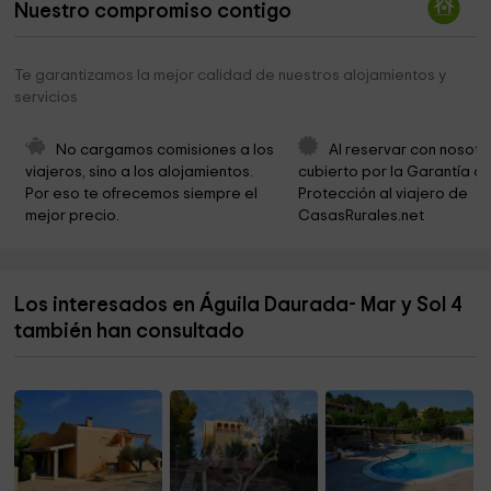
Nuestro compromiso contigo
Cala Cementerio
1,1 km
Estany Tort
1,7 km
Te garantizamos la mejor calidad de nuestros alojamientos y
servicios
zone santes créus poligon
2,6 km
Museu de Ceràmica Popular
4,2 km
No cargamos comisiones a los 
Al reservar con nosotr
viajeros, sino a los alojamientos. 
cubierto por la Garantía de
Tossal de Montagut
5,7 km
Por eso te ofrecemos siempre el 
Protección al viajero de 
mejor precio.
CasasRurales.net
Cala Dels Pins Escalada
6,8 km
Cementerio municipal
6,8 km
Los interesados en Águila Daurada- Mar y Sol 4
Ayuntamiento Del Perelló
7,3 km
también han consultado
Parròquia
7,3 km