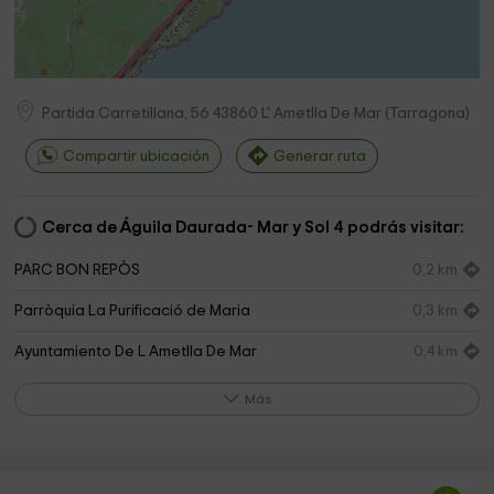
Partida Carretillana, 56
43860
L' Ametlla De Mar
(
Tarragona
)
Compartir ubicación
Generar ruta
Cerca de Águila Daurada- Mar y Sol 4 podrás visitar:
PARC BON REPÒS
0,2 km
Parròquia La Purificació de Maria
0,3 km
Ayuntamiento De L Ametlla De Mar
0,4 km
Gr92 Atmella De Mar
0,5 km
Más
Cementerio municipal
0,9 km
Jardinería Casanova
1,0 km