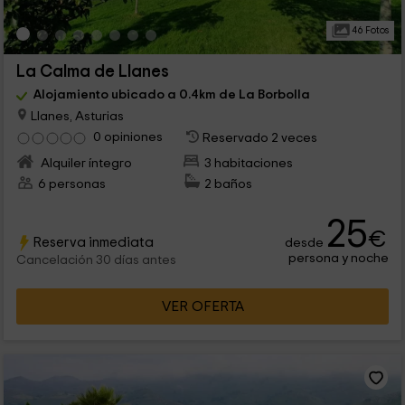
46 Fotos
La Calma de Llanes
Alojamiento ubicado a 0.4km de La Borbolla
Llanes, Asturias
0 opiniones
Reservado 2 veces
Alquiler íntegro
3 habitaciones
6 personas
2 baños
25
€
Reserva inmediata
desde
persona y noche
Cancelación 30 días antes
VER OFERTA