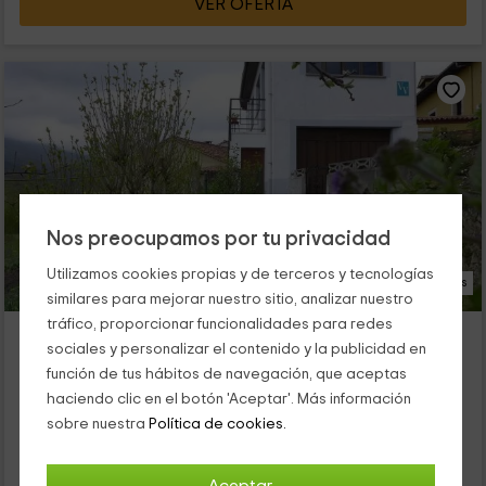
VER OFERTA
Nos preocupamos por tu privacidad
Utilizamos cookies propias y de terceros y tecnologías
20 Fotos
similares para mejorar nuestro sitio, analizar nuestro
tráfico, proporcionar funcionalidades para redes
Casa Honorato I
sociales y personalizar el contenido y la publicidad en
Alojamiento ubicado a 1.3km de La Borbolla
función de tus hábitos de navegación, que aceptas
Santa Eulalia De Carranzo, Asturias
haciendo clic en el botón 'Aceptar'. Más información
0 opiniones
Reservado 1 veces
sobre nuestra
Política de cookies.
Alquiler íntegro
2 habitaciones
4 personas
1 baños