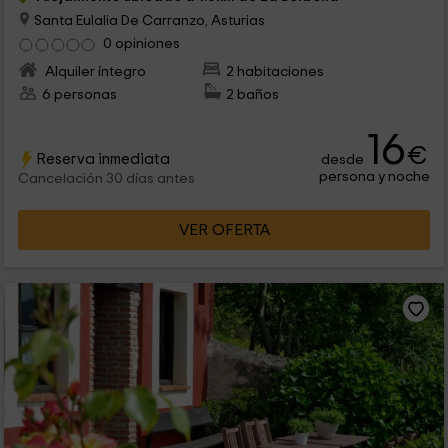
Santa Eulalia De Carranzo, Asturias
0 opiniones
Alquiler íntegro
2 habitaciones
6 personas
2 baños
16
€
Reserva inmediata
desde
persona y noche
Cancelación 30 días antes
VER OFERTA