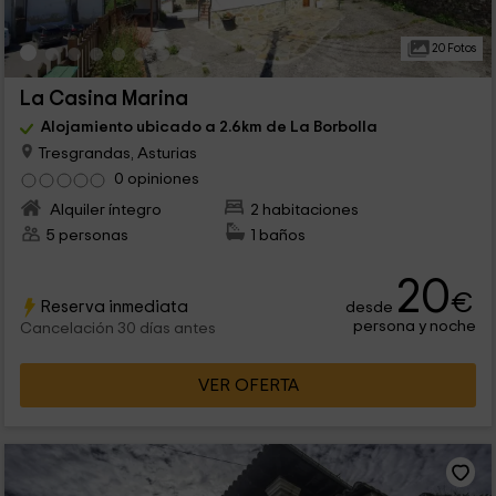
20 Fotos
La Casina Marina
Alojamiento ubicado a 2.6km de La Borbolla
Tresgrandas, Asturias
0 opiniones
Alquiler íntegro
2 habitaciones
5 personas
1 baños
20
€
Reserva inmediata
desde
persona y noche
Cancelación 30 días antes
VER OFERTA