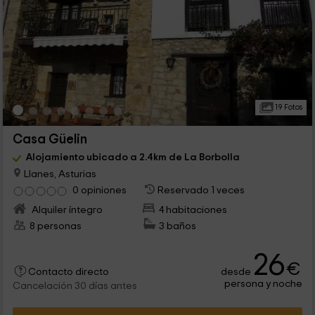
19 Fotos
Casa Güelin
Alojamiento ubicado a 2.4km de La Borbolla
Llanes, Asturias
0 opiniones
Reservado 1 veces
Alquiler íntegro
4 habitaciones
8 personas
3 baños
26
€
desde
Contacto directo
persona y noche
Cancelación 30 días antes