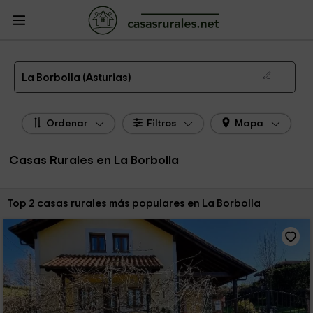
CasasRurales.net
Casas Rurales
Casas Rurales Asturias
Casas Rurales La
Borbolla
Las 2 mejores casas rurales en La Borbolla de 2026
La Borbolla (Asturias)
Ordenar
Filtros
Mapa
Casas Rurales en La Borbolla
Ordenar por:
Top 2 casas rurales más populares en La Borbolla