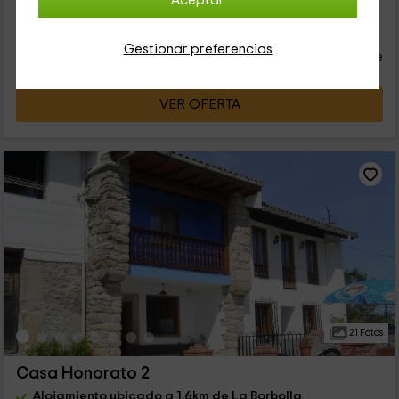
Aceptar
23
€
Reserva inmediata
desde
Gestionar preferencias
persona y noche
Cancelación 30 días antes
VER OFERTA
21 Fotos
Casa Honorato 2
Alojamiento ubicado a 1.6km de La Borbolla