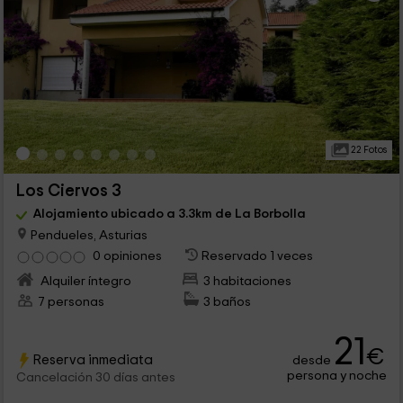
22 Fotos
Los Ciervos 3
Alojamiento ubicado a 3.3km de La Borbolla
Pendueles, Asturias
0 opiniones
Reservado 1 veces
Alquiler íntegro
3 habitaciones
7 personas
3 baños
21
€
Reserva inmediata
desde
persona y noche
Cancelación 30 días antes