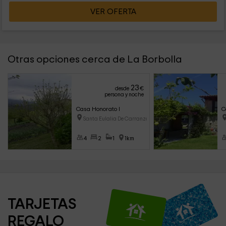
VER OFERTA
Otras opciones cerca de La Borbolla
23
desde
€
persona y noche
Casa Honorato I
C
Santa Eulalia De Carranzo (Ast
4
2
1
1km
TARJETAS 
REGALO