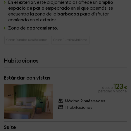
En el exterior,
este alojamiento os ofrece un
amplio
espacio de patio
empedrado en el que además, se
encuentra la zona de la
barbacoa
para disfrutar
comiendo en el exterior.
Zona de
aparcamiento
.
Casas Rurales Islas Baleares
Casas Rurales Mallorca
Habitaciones
Estándar con vistas
123
desde
€
persona y noche
Máximo 2 huéspedes
1 habitaciones
Suite