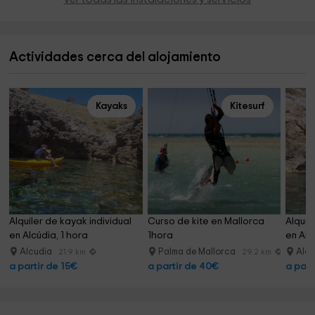
Actividades cerca del alojamiento
Kayaks
Kitesurf
Alquiler de kayak individual 
Curso de kite en Mallorca 
Alquil
en Alcúdia, 1 hora
1hora
en Alc
Alcudia
Palma de Mallorca
Alc
21.9 km
29.2 km
a partir de 15€
a partir de 40€
a part