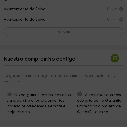
Ayuntamiento de Selva
0,1 km
Ayuntamiento de Selva
0,1 km
Ayuntamiento de Selva
0,2 km
Más
Museo de calzado Selva
0,3 km
Cementerio municipal
0,5 km
Nuestro compromiso contigo
Iglesia parroquial de la Immaculada Concepció
1,7 km
Casa del Poble
1,8 km
Te garantizamos la mejor calidad de nuestros alojamientos y
servicios
ES CEDRE PROJECTES, S.L.
2,5 km
Ayuntamiento De Mancor De La Vall
2,6 km
No cargamos comisiones a los 
Al reservar con nosotr
viajeros, sino a los alojamientos. 
cubierto por la Garantía de
Ayuntamiento de Mancor de la Vall
2,6 km
Por eso te ofrecemos siempre el 
Protección al viajero de 
mejor precio.
CasasRurales.net
Cementerio Parroquial de Moscari
2,7 km
Cementerio de Moscari
2,7 km