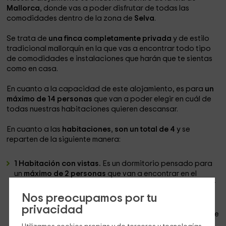
Mallorca
, donde vas a poder disfrutar de todas las
comodidades dentro de la zona de
Selva
.
Se trata de
una finca completamente privada
y de estilo
tradicional mallorquín en la que vas a encontrar todo tipo
de comodidades e instalaciones que harán que te sientas
como en casa.
En cuanto a la capacidad de este alojamiento, es para
un
máximo de 14 personas
que van a poder elegir en cuál de
todas nuestras habitaciones quieren descansar.
En cuanto a las
habitaciones
,
son un total de 4
y se
reparten de la siguiente manera:
1 Habitación con vistas.
Es un dormitorio pensado para
un
máximo de 2 personas
que van a encontrar en el
interior un frontal en color verde en el que tenemos un par
de lámparas que se integran en la pared. Tenemos una
Nos preocupamos por tu
amplia cama de matrimonio
con sábanas y mantas de
privacidad
sobra para que podáis descansar, así como
televisión
de
plasma. Además, en este espacio encontramos un