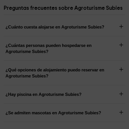
Preguntas frecuentes sobre Agroturisme Subies
Iglesia Parroquial de Santa Anna
3,2 km
Sa Creu
3,2 km
¿Cuánto cuesta alojarse en Agroturisme Subies?
¿Cuántas personas pueden hospedarse en
Agroturisme Subies?
¿Qué opciones de alojamiento puedo reservar en
Agroturisme Subies?
¿Hay piscina en Agroturisme Subies?
¿Se admiten mascotas en Agroturisme Subies?