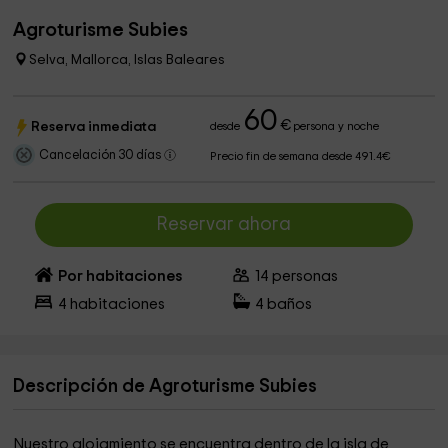
Agroturisme Subies
Selva, Mallorca, Islas Baleares
60
€
Reserva inmediata
desde
persona y noche
Cancelación 30 días
Precio fin de semana desde 491.4€
Reservar ahora
Por habitaciones
14
personas
4
habitaciones
4
baños
Descripción de Agroturisme Subies
Nuestro alojamiento se encuentra dentro de la isla de