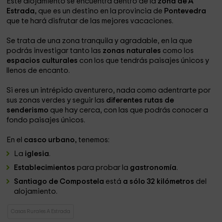
Este alojamiento se encuentra dentro de la
zona de A
Estrada,
que es un destino en la provincia de
Pontevedra
que te hará disfrutar de las mejores vacaciones.
Se trata de una zona tranquila y agradable, en la que
podrás investigar tanto las
zonas naturales
como los
espacios culturales
con los que tendrás paisajes únicos y
llenos de encanto.
Si eres un intrépido aventurero, nada como adentrarte por
sus zonas verdes y seguir las
diferentes rutas de
senderismo
que hay cerca, con las que podrás conocer a
fondo paisajes únicos.
En el
casco urbano,
tenemos:
La
iglesia
.
Establecimientos
para probar la
gastronomía
.
Santiago de Compostela
está
a sólo 32 kilómetros
del
alojamiento.
Casas Rurales A Estrada