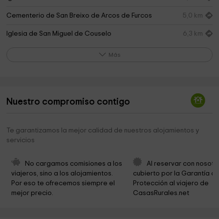
Cementerio de San Breixo de Arcos de Furcos
5,0 km
Iglesia de San Miguel de Couselo
6,3 km
Castro De Castrolandín
7,8 km
Más
Centro Patelas Cuntis
8,2 km
Parque Marans
8,5 km
Nuestro compromiso contigo
Cementerio
8,6 km
A Feira . Park
8,6 km
Te garantizamos la mejor calidad de nuestros alojamientos y
servicios
Ayuntamiento de Cuntis
8,7 km
Parroquia de Santa María de Cuntis
8,8 km
No cargamos comisiones a los 
Al reservar con nosotr
viajeros, sino a los alojamientos. 
cubierto por la Garantía de
Petróglifo Outeiro das Cartas
8,9 km
Por eso te ofrecemos siempre el 
Protección al viajero de 
mejor precio.
CasasRurales.net
Iglesia de Santa Maria
10,2 km
O Areeiro
10,9 km