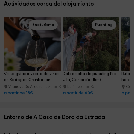
Actividades cerca del alojamiento
Enoturismo
Puenting
Visita guiada y cata de vinos 
Doble salto de puenting Río 
Ruta a
en Bodegas Granbazán
Ulla, Carcacía (15m)
hora
Vilanova De Arousa
Lalín
Cer
29.0 km
30.0 km
a partir de 18€
a partir de 60€
a part
Entorno de A Casa de Dora da Estrada