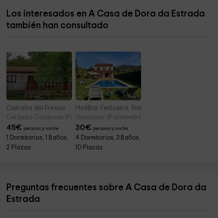
Los interesados en A Casa de Dora da Estrada
San Martiño De Laxe
11,4 km
también han consultado
Santa María de Troáns
11,5 km
Cabaña del Fresno
HoliBai- Feiticeira. Naturaleza, amplitud
Cerdedo-Cotobade (Pontevedra)
Gondomar (Pontevedra)
45
€
30
€
persona y noche
persona y noche
1 Dormitorios, 1 Baños,
4 Dormitorios, 3 Baños,
2 Plazas
10 Plazas
Preguntas frecuentes sobre A Casa de Dora da
Estrada