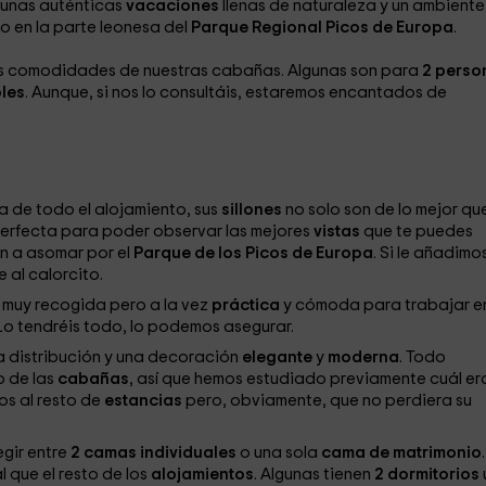
 unas auténticas
vacaciones
llenas de naturaleza y un ambiente
o en la parte leonesa del
Parque Regional Picos de Europa
.
tas comodidades de nuestras cabañas. Algunas son para
2 perso
bles
. Aunque, si nos lo consultáis, estaremos encantados de
ia de todo el alojamiento, sus
sillones
no solo son de lo mejor qu
erfecta para poder observar las mejores
vistas
que te puedes
n a asomar por el
Parque de los Picos de Europa
. Si le añadimos
 al calorcito.
s muy recogida pero a la vez
práctica
y cómoda para trabajar e
 Lo tendréis todo, lo podemos asegurar.
 distribución y una decoración
elegante
y
moderna
. Todo
o de las
cabañas
, así que hemos estudiado previamente cuál era
os al resto de
estancias
pero, obviamente, que no perdiera su
egir entre
2 camas individuales
o una sola
cama de matrimonio
 que el resto de los
alojamientos
. Algunas tienen
2 dormitorios