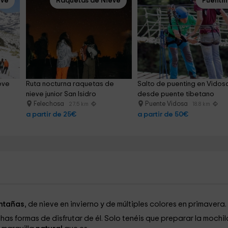
eve
Raquetas de Nieve
Puenti
eve 
Ruta nocturna raquetas de 
Salto de puenting en Vidos
nieve junior San Isidro
desde puente tibetano
Felechosa
Puente Vidosa
27.5 km
18.8 km
a partir de 25€
a partir de 50€
ntañas
, de nieve en invierno y de múltiples colores en primavera.
has formas de disfrutar de él. Solo tenéis que preparar la mochil