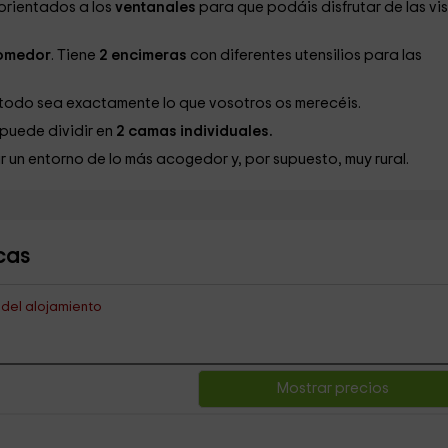
orientados a los
ventanales
para que podáis disfrutar de las vis
comedor
. Tiene
2 encimeras
con diferentes utensilios para las
odo sea exactamente lo que vosotros os merecéis.
puede dividir en
2 camas individuales.
r un entorno de lo más acogedor y, por supuesto, muy rural.
cas
s del alojamiento
Mostrar precios