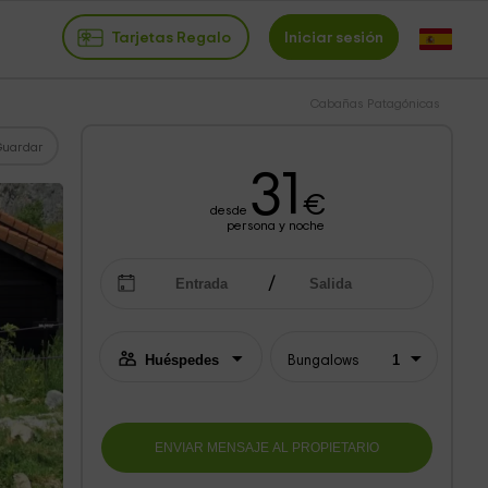
Tarjetas Regalo
Iniciar sesión
Cabañas Patagónicas
Guardar
31
€
desde
persona y noche
Bungalows