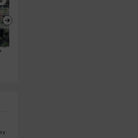
ng
Motos de Agua
Barranquismo
a 
Ruta en jetski biplaza en Riaño 
Descenso del barranco de 
temporada baja 1h
Riofrío en Aller 6 horas
León (Ciudad)
Redipuertas
16.6 km
22.1 km
a partir de 100€
a partir de 60€
a y