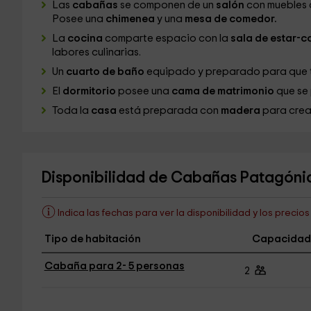
Las
cabañas
se componen de un
salón
con muebles 
Posee una
chimenea
y una
mesa de comedor.
La
cocina
comparte espacio con la
sala de estar-
labores culinarias.
Un
cuarto de baño
equipado y preparado para que t
El
dormitorio
posee una
cama de matrimonio
que se 
Toda la
casa
está preparada con
madera
para crea
Disponibilidad de Cabañas Patagóni
Indica las fechas para ver la disponibilidad y los precio
Tipo de habitación
Capacidad
Cabaña para 2- 5 personas
2