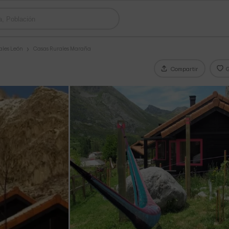
ales León
Casas Rurales Maraña
Compartir