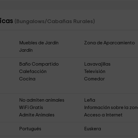
nicas
(Bungalows/Cabañas Rurales)
Muebles de Jardín
Zona de Aparcamiento
Jardín
Baño Compartido
Lavavajillas
Calefacción
Televisión
Cocina
Comedor
No admiten animales
Leña
s
WiFi Gratis
Información sobre la zo
Admite Animales
Acceso a Internet
Portugués
Euskera