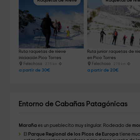
Raquetas de Nieve
Raquetas de Ni
Ruta raquetas de nieve 
Ruta junior raquetas de ni
iniciación Pico Torres
en Pico Torres
Felechosa
Felechosa
27.5 km
27.5 km
a partir de 30€
a partir de 20€
Entorno de Cabañas Patagónicas
Maraña
es un pueblecito muy singular. Rodeado de
mo
El
Parque Regional de los Picos de Europa
tiene muc