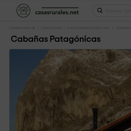
CasasRurales.net
Casas Rurales
Casas Rurales Castilla y León
Casas Rur
Cabañas Patagónicas