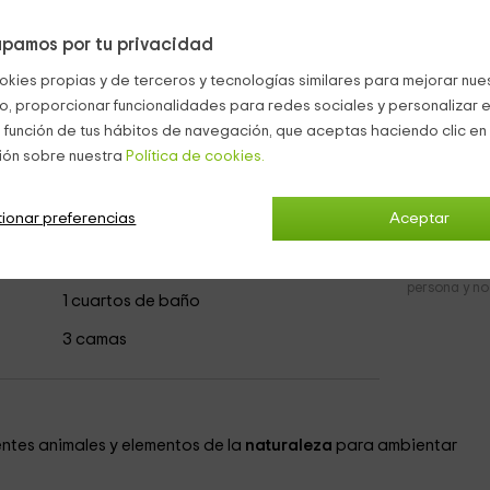
para que os despertéis con las mejores vistas.
des y suelos de
madera
. ¿No te parece un sueño?
pamos por tu privacidad
caminos por los alrededores y una
cabaña comedor
, con una gr
okies propias y de terceros y tecnologías similares para mejorar nuest
co, proporcionar funcionalidades para redes sociales y personalizar e
Bungalows y Cabañas Maraña
 función de tus hábitos de navegación, que aceptas haciendo clic en 
ión sobre nuestra
Política de cookies.
ionar preferencias
Aceptar
 5 personas
7
desde
persona y n
1 cuartos de baño
3 camas
entes animales y elementos de la
naturaleza
para ambientar