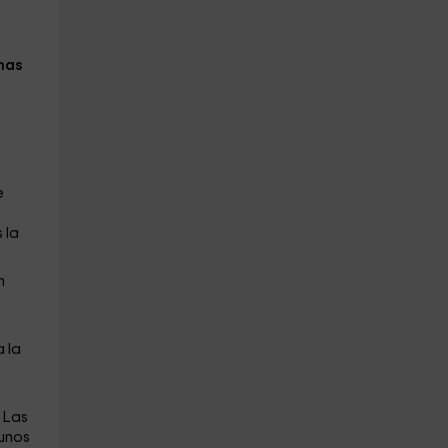
nas
e
 la
n
 la
. Las
unos