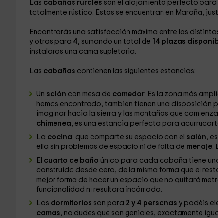
Las
cabañas rurales
son el alojamiento perfecto para
totalmente rústico. Estas se encuentran en Maraña, just
Encontrarás una satisfacción máxima entre las distin
y otras para
4
, sumando un total de
14 plazas disponi
instalaros una cama supletoria.
Las
cabañas
contienen las siguientes estancias:
Un
salón
con mesa de
comedor
. Es la zona más ampl
hemos encontrado, también tienen una disposición p
imaginar hacia la sierra y las montañas que comienza
chimenea
, es una estancia perfecta para acurrucarte
La
cocina
, que comparte su espacio con el
salón
, e
ella sin problemas de espacio ni de falta de
menaje
.
El
cuarto de baño
único para cada cabaña tiene una
construido desde cero, de la misma forma que el rest
mejor forma de hacer un espacio que no quitará metr
funcionalidad ni resultara incómodo.
Los
dormitorios
son para
2 y 4 personas
y podéis el
camas
, no dudes que son geniales, exactamente igual