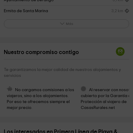
Ayuntamiento de Berango
3,1 km
Ermita de Santa Marina
3,2 km
Ayuntamiento de Urduliz
3,9 km
Más
Cementerio Municipal de Getxo
4,0 km
BURTON OUTDOOR Soluciones. Techos y Cortinas
4,4 km
de Cristal Urduliz
Nuestro compromiso contigo
Padres Trinitarios
4,6 km
Te garantizamos la mejor calidad de nuestros alojamientos y
Parroquia de San Martín
4,8 km
servicios
Parroquia de San Ignacio de Loyola
5,5 km
No cargamos comisiones a los 
Al reservar con nosotr
Ayuntamiento de Getxo
5,5 km
viajeros, sino a los alojamientos. 
cubierto por la Garantía de
Por eso te ofrecemos siempre el 
Protección al viajero de 
Nautica Larrinaga Santín y Getxoport
6,1 km
mejor precio.
CasasRurales.net
Santuario de la Virgen de Unbe
7,0 km
Parroquia San José de Romo
7,2 km
Los interesados en Primera Línea de Playa &