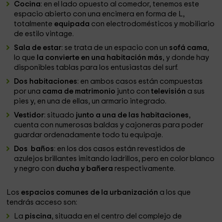
Cocina
: en el lado opuesto al comedor, tenemos este
espacio abierto con una encimera en forma de L,
totalmente
equipada
con electrodomésticos y mobiliario
de estilo vintage.
Sala de estar
: se trata de un espacio con un
sofá cama
,
lo que
la convierte en una habitación más
, y donde hay
disponibles tablas para los entusiastas del surf.
Dos habitaciones
: en ambos casos están compuestas
por una
cama de matrimonio
junto con
televisión
a sus
pies y, en una de ellas, un armario integrado.
Vestidor
: situado
junto a una de las habitaciones
,
cuenta con numerosas baldas y cajoneras para poder
guardar ordenadamente todo tu equipaje.
Dos baños
: en los dos casos están revestidos de
azulejos brillantes imitando ladrillos, pero en color blanco
y negro con
ducha y bañera
respectivamente.
Los
espacios comunes de la urbanización
a los que
tendrás acceso son:
La
piscina
, situada en el centro del complejo de