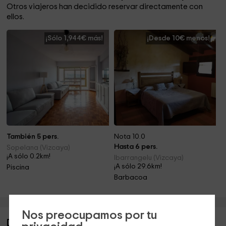
Otros viajeros han decidido reservar directamente con
ellos.
¡Sólo 1,944€ más!
¡Desde 10€ menos!
También 5 pers.
Nota 10.0
Hasta 6 pers.
Sopelana (Vizcaya)
¡A sólo 0.2km!
Ibarrangelu (Vizcaya)
¡A sólo 29.6km!
Piscina
Barbacoa
Nos preocupamos por tu
Descripción de Primera Línea de Playa & Club