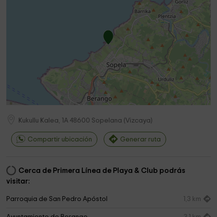
Kukullu Kalea, 1A
48600
Sopelana
(
Vizcaya
)
Compartir ubicación
Generar ruta
Cerca de Primera Línea de Playa & Club podrás
visitar:
Parroquia de San Pedro Apóstol
1,3 km