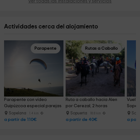
Ver todas las instalaciones y servicios
Actividades cerca del alojamiento
Parapente
Rutas a Caballo
Parapente con vídeo 
Ruta a caballo hacia Alen 
Vuelo 
Guipúzcoa especial parejas
por Cerezal, 2 horas
Sopel
Sopelana
Sopuerta
Sop
1.4 km
18.8 km
a partir de 110€
a partir de 40€
a part