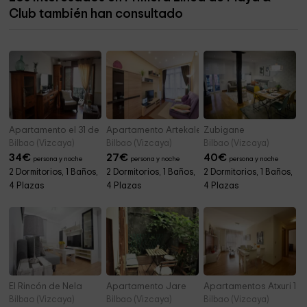
Parroquia Nuestra Señora de las Mercedes
7,5 km
Club también han consultado
El Transbordador de Vizcaya Sl
7,7 km
Apartamento el 31 de Bilbao
Apartamento Artekale
Zubigane
Bilbao (Vizcaya)
Bilbao (Vizcaya)
Bilbao (Vizcaya)
34
€
27
€
40
€
persona y noche
persona y noche
persona y noche
2 Dormitorios, 1 Baños,
2 Dormitorios, 1 Baños,
2 Dormitorios, 1 Baños,
4 Plazas
4 Plazas
4 Plazas
El Rincón de Nela
Apartamento Jare
Apartamentos Atxuri 1
Bilbao (Vizcaya)
Bilbao (Vizcaya)
Bilbao (Vizcaya)