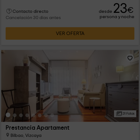
tamaño siempre que no entren al interior del alojamiento.
23
Existe la posibilidad de ocupar los apartamentos por solo 2
€
desde
personas en lugar de 4 o 6, en cuyo caso habrá un descuento
Contacto directo
persona y noche
en la tarifa original.
Cancelación 30 días antes
VER OFERTA
31 Fotos
Prestancia Apartament
Bilbao, Vizcaya