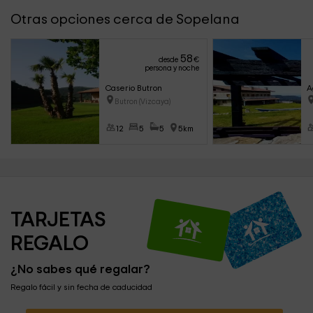
Otras opciones cerca de Sopelana
58
desde
€
persona y noche
Caserio Butron
A
Butron (Vizcaya)
12
5
5
5km
TARJETAS 
REGALO
¿No sabes qué regalar?
Regalo fácil y sin fecha de caducidad