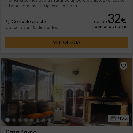
montaña con las que disfrutar de un paraje único. En el casco
urbano, tenemos: La iglesia. La Plaza...
32
€
desde
Contacto directo
persona y noche
Cancelación 30 días antes
VER OFERTA
17 Fotos
Casa Bakea