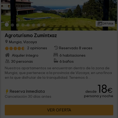
24 Fotos
Agroturismo Zumintxaz
Mungia, Vizcaya
2 opiniones
Reservado 8 veces
Alquiler íntegro
6 habitaciones
30 personas
6 baños
Nuestros apartamentos se encuentran dentro de la zona de
Mungia, que pertenece a la provincia de Vizcaya, en una finca
en la que disfrutar de la tranquilidad. Tenemos 6
apartamentos que se reparten entre los 4 de un dormitorio, y
18
los 2 que tienen un par de habitaciones. Todos ellos
€
Reserva inmediata
desde
preparados para tu llegada,
persona y noche
Cancelación 30 días antes
VER OFERTA