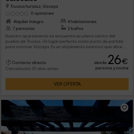
Trucios/turtzioz, Vizcaya
0 opiniones
Alquiler íntegro
4 habitaciones
7 personas
2 baños
Nuestro apartamento se encuentra en pleno centro del
pueblo de Trucios. Un lugar perfecto como punto de partida
para conocer Vizcaya. Es un alojamiento luminoso que abre
sus puertas a un máximo de 7 personas, que además de
26
interiores perfectamente estructurados, van a poder disfrutar
€
desde
Contacto directo
de una impresionante terraza. ¡Te esperamos!
persona y noche
Cancelación 30 días antes
VER OFERTA