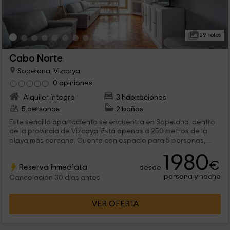
29 Fotos
Cabo Norte
Sopelana, Vizcaya
0 opiniones
Alquiler íntegro
3 habitaciones
5 personas
2 baños
Este sencillo apartamento se encuentra en Sopelana, dentro
de la provincia de Vizcaya. Está apenas a 250 metros de la
playa más cercana. Cuenta con espacio para 5 personas,
teniendo 3 dormitorios en los que dormir y 2 cuartos de baño.
1980
El apartamento tiene acceso a una piscina.
€
Reserva inmediata
desde
persona y noche
Cancelación 30 días antes
VER OFERTA