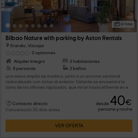
32 Fotos
Bilbao Nature with parking by Aston Rentals
Erandio, Vizcaya
0 opiniones
Alquiler íntegro
3 habitaciones
8 personas
2 baños
una mesa amplia de madera, junto a un enorme ventanal
redondeado con vistas al exterior. Delante se encuentra la
zona de los sillones tapizados, que miran hacia el frente en el
que tenemos una chimenea de leña...
40
€
desde
Contacto directo
persona y noche
Cancelación 30 días antes
VER OFERTA