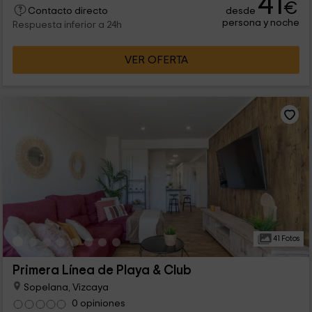
41
€
desde
dentro de una urbanización con zonas verdes y piscina. ¿Qué
Contacto directo
persona y noche
más se puede pedir?
Respuesta inferior a 24h
VER OFERTA
41 Fotos
Primera Línea de Playa & Club
Sopelana, Vizcaya
0 opiniones