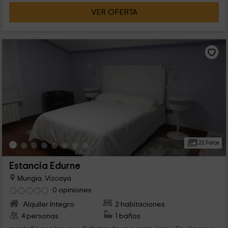
VER OFERTA
22 Fotos
Estancia Edurne
Mungia, Vizcaya
0 opiniones
Alquiler íntegro
2 habitaciones
4 personas
1 baños