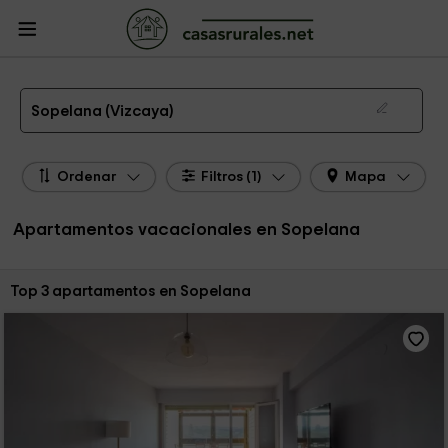
CasasRurales.net
Casas Rurales
Apartamentos
Apartamentos País Vasco
Apartamentos Vizcaya
Apartamentos Sopelana
Apartamentos de alquiler en Sopelana
Sopelana (Vizcaya)
Ordenar
Filtros (1)
Mapa
Apartamentos vacacionales en Sopelana
Ordenar por:
Top 3 apartamentos en Sopelana