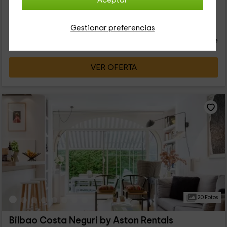
Aceptar
espectaculares. La vivienda se estructura en varias plantas en
las que se...
42
€
Gestionar preferencias
desde
Contacto directo
persona y noche
Cancelación 30 días antes
VER OFERTA
20 Fotos
Bilbao Costa Neguri by Aston Rentals