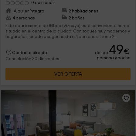
0 opiniones
Alquiler íntegro
2 habitaciones
4 personas
2 baños
Este apartamento de Bilbao (Vizcaya) está convenientemente
situado en el centro de la ciudad. Con toques muy modernos y
hogareños, puede acoger hasta a 4 personas. Tiene 2
dormitorios y un total de 4 camas, además de disponer de un
49
pequeño balcón desde el que se puede desayunar o comer
€
desde
viendo la calle.
Contacto directo
persona y noche
Cancelación 30 días antes
VER OFERTA