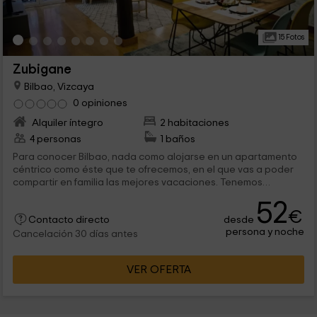
15 Fotos
Zubigane
Bilbao, Vizcaya
0 opiniones
Alquiler íntegro
2 habitaciones
4 personas
1 baños
Para conocer Bilbao, nada como alojarse en un apartamento
céntrico como éste que te ofrecemos, en el que vas a poder
compartir en familia las mejores vacaciones. Tenemos
estancias llenas de encanto, y con todas las comodidades
52
que puedas imaginar, contando con estancias amplias y
€
desde
buenas vistas desde su balcón.
Contacto directo
persona y noche
Cancelación 30 días antes
VER OFERTA