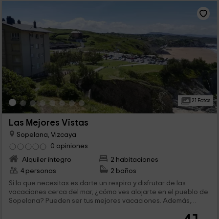
21 Fotos
Las Mejores Vistas
Sopelana, Vizcaya
0 opiniones
Alquiler íntegro
2 habitaciones
4 personas
2 baños
Si lo que necesitas es darte un respiro y disfrutar de las
vacaciones cerca del mar, ¿cómo ves alojarte en el pueblo de
Sopelana? Pueden ser tus mejores vacaciones. Además,
podrás disfrutarlas en familia, ya que tiene capacidad para 4
personas, y una terraza con las mejores vistas. Y todo esto,