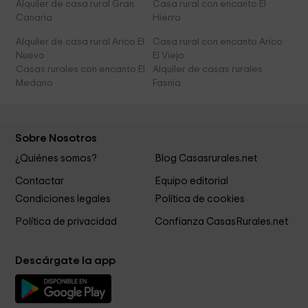
Alquiler de casa rural Gran
Casa rural con encanto El
Canaria
Hierro
Alquiler de casa rural Arico El
Casa rural con encanto Arico
Nuevo
El Viejo
Casas rurales con encanto El
Alquiler de casas rurales
Medano
Fasnia
Sobre Nosotros
¿Quiénes somos?
Blog Casasrurales.net
Contactar
Equipo editorial
Condiciones legales
Política de cookies
Política de privacidad
Confianza CasasRurales.net
Descárgate la app