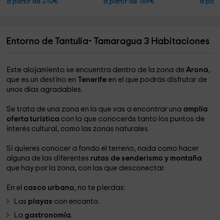
a partir de 210€
a partir de 159€
a part
Entorno de Tantulia- Tamaragua 3 Habitaciones
Este alojamiento se encuentra dentro de la zona de
Arona
,
que es un destino en
Tenerife
en el que podrás disfrutar de
unos días agradables.
Se trata de una zona en la que vas a encontrar una
amplia
oferta turística
con la que conocerás tanto los puntos de
interés cultural, como las zonas naturales.
Si quieres conocer a fondo el terreno, nada como hacer
alguna de las diferentes
rutas de senderismo y montaña
que hay por la zona, con las que desconectar.
En el
casco urbano
, no te pierdas:
Las
playas
con encanto.
La
gastronomía
.