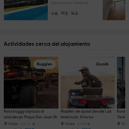
Santa Ursula (Tenerife)
6
3
3
Actividades cerca del alojamiento
Buggies
Quads
Ruta buggy biplaza al 
Alquiler de quad desde Las 
Ruta e
atardecer Playa San Juan 3h
Américas, 4 horas
Teide,
Adeje
Adeje
Ade
6.9 km
4.1 km