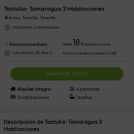
Tantulia- Tamaragua 3 Habitaciones
Arona, Tenerife, Tenerife
1 RESERVAS CONFIRMADAS
18
€
Reserva inmediata
desde
persona y noche
Cancelación 30 días
Precio fin de semana desde 212.8€
Reservar ahora
Alquiler íntegro
6
personas
3
habitaciones
1
baños
Descripción de Tantulia- Tamaragua 3
Habitaciones