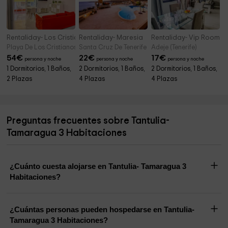
Rentaliday- Los Cristianos Beach
Rentaliday- Maresia
Rentaliday- Vip Rooms
Playa De Los Cristianos (Tenerife)
Santa Cruz De Tenerife (Tenerife)
Adeje (Tenerife)
54
€
22
€
17
€
persona y noche
persona y noche
persona y noche
1 Dormitorios, 1 Baños,
2 Dormitorios, 1 Baños,
2 Dormitorios, 1 Baños,
2 Plazas
4 Plazas
4 Plazas
Preguntas frecuentes sobre Tantulia-
Tamaragua 3 Habitaciones
¿Cuánto cuesta alojarse en Tantulia- Tamaragua 3
Habitaciones?
¿Cuántas personas pueden hospedarse en Tantulia-
Tamaragua 3 Habitaciones?