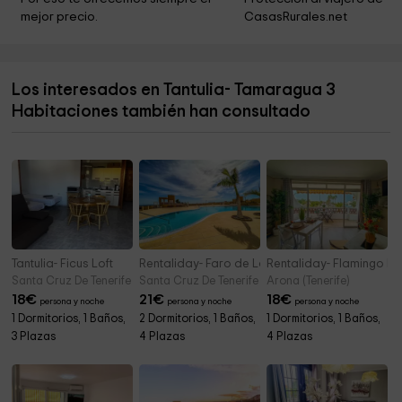
mejor precio.
CasasRurales.net
Parroquia Santa Ursula
9,4 km
Callao Salvaje Community Church
12,5 km
Los interesados en Tantulia- Tamaragua 3
Adeje Ayuntamiento
14,1 km
Habitaciones también han consultado
Salón del Reino De Testigos Cristianas De Jehová
14,2 km
Tantulia- Ficus Loft
Rentaliday- Faro de Lola
Rentaliday- Flamingo M
Santa Cruz De Tenerife (Tenerife)
Santa Cruz De Tenerife (Tenerife)
Arona (Tenerife)
18
€
21
€
18
€
persona y noche
persona y noche
persona y noche
1 Dormitorios, 1 Baños,
2 Dormitorios, 1 Baños,
1 Dormitorios, 1 Baños,
3 Plazas
4 Plazas
4 Plazas