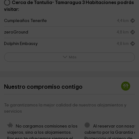
Cerca de Tantulia- Tamaragua 3 Habitaciones podrás
visitar:
Cumpleaños Tenerife
4,4 km
zeroGround
4,8 km
Dolphin Embassy
4,8 km
Ayuntamiento De Arona
6,3 km
Más
Arona City Hall
6,6 km
Cementerio Municipal de Adeje
8,2 km
Nuestro compromiso contigo
Iglesia de Santa Úrsula
8,9 km
Parroquia Santa Ursula Mártir
8,9 km
Te garantizamos la mejor calidad de nuestros alojamientos y
servicios
Ayuntamiento de Adeje
9,0 km
La Caleta
9,1 km
No cargamos comisiones a los 
Al reservar con nosotr
viajeros, sino a los alojamientos. 
cubierto por la Garantía de
Barranco del Infierno
9,3 km
Por eso te ofrecemos siempre el 
Protección al viajero de 