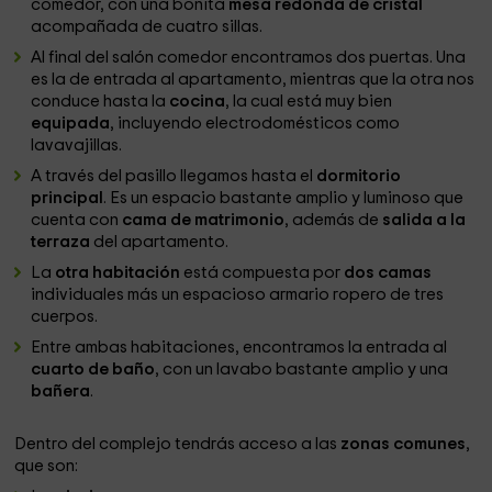
comedor, con una bonita
mesa redonda de cristal
acompañada de cuatro sillas.
Al final del salón comedor encontramos dos puertas. Una
es la de entrada al apartamento, mientras que la otra nos
conduce hasta la
cocina
, la cual está muy bien
equipada
, incluyendo electrodomésticos como
lavavajillas.
A través del pasillo llegamos hasta el
dormitorio
principal
. Es un espacio bastante amplio y luminoso que
cuenta con
cama de matrimonio
, además de
salida a la
terraza
del apartamento.
La
otra habitación
está compuesta por
dos camas
individuales más un espacioso armario ropero de tres
cuerpos.
Entre ambas habitaciones, encontramos la entrada al
cuarto de
baño
, con un lavabo bastante amplio y una
bañera
.
Dentro del complejo tendrás acceso a las
zonas comunes
,
que son: