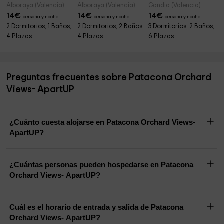
Alboraya (Valencia)
Alboraya (Valencia)
Gandia (Valencia)
14
€
14
€
14
€
persona y noche
persona y noche
persona y noche
2 Dormitorios, 1 Baños,
2 Dormitorios, 2 Baños,
3 Dormitorios, 2 Baños,
4 Plazas
4 Plazas
6 Plazas
Preguntas frecuentes sobre Patacona Orchard
Views- ApartUP
¿Cuánto cuesta alojarse en Patacona Orchard Views-
ApartUP?
¿Cuántas personas pueden hospedarse en Patacona
Orchard Views- ApartUP?
Cuál es el horario de entrada y salida de Patacona
Orchard Views- ApartUP?