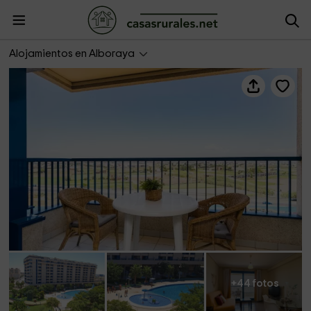
Patacona Orchard Views- ApartUP
Alojamientos en Alboraya
+44 fotos