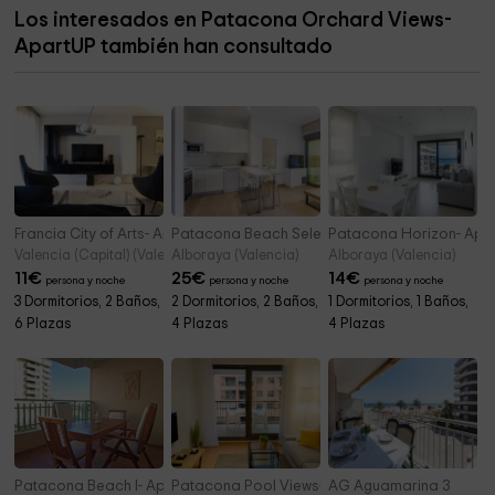
Torre Mora
13,3 km
Los interesados en Patacona Orchard Views-
Ayuntamiento de Torrent
13,4 km
ApartUP también han consultado
Parroquia Nuestra Señora del Monte Sión
13,5 km
Francia City of Arts- ApartUP
Patacona Beach Select- ApartUP
Patacona Horizon- Apa
Valencia (Capital) (Valencia)
Alboraya (Valencia)
Alboraya (Valencia)
11
€
25
€
14
€
persona y noche
persona y noche
persona y noche
3 Dormitorios, 2 Baños,
2 Dormitorios, 2 Baños,
1 Dormitorios, 1 Baños,
6 Plazas
4 Plazas
4 Plazas
Patacona Beach I- ApartUP
Patacona Pool Views- ApartUP
AG Aguamarina 3