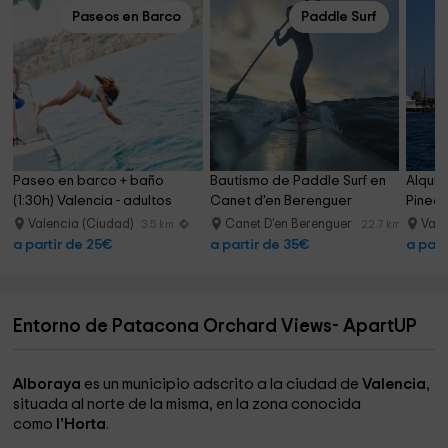
Paseos en Barco
Paddle Surf
Paseo en barco + baño 
Bautismo de Paddle Surf en 
Alquil
(1:30h) Valencia - adultos
Canet d'en Berenguer
Pined
Valencia (Ciudad)
Canet D'en Berenguer
Vale
3.5 km
22.7 km
a partir de 25€
a partir de 35€
a part
Entorno de Patacona Orchard Views- ApartUP
Alboraya
es un municipio adscrito a la ciudad de
Valencia
,
situada al norte de la misma, en la zona conocida
como
l’Horta
.