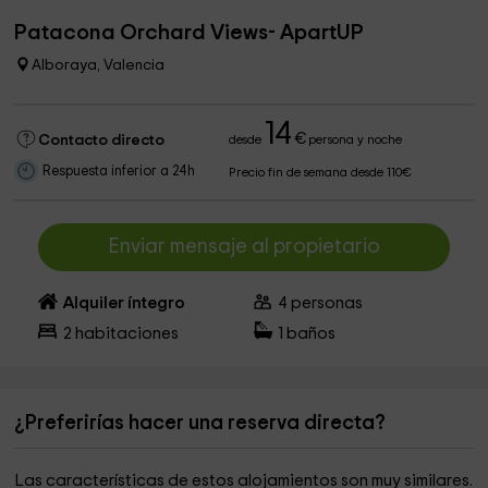
Patacona Orchard Views- ApartUP
Alboraya, Valencia
14
€
Contacto directo
desde
persona y noche
Respuesta inferior a 24h
Precio fin de semana desde 110€
Enviar mensaje al propietario
Alquiler íntegro
4
personas
2
habitaciones
1
baños
¿Preferirías hacer una reserva directa?
Las características de estos alojamientos son muy similares.