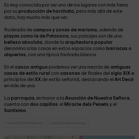
Es muy conocida por ser uno de los lugares con más fama
por su
producción de horchata
, pero más allá de este
dato, hay mucho más que ver.
Rodeada de
campos y zonas de marisma
, además de
playas como la de Patacona
, sus paisajes son de una
belleza absoluta
, donde la
arquitectura popular
denomina a las casas en estos espacios como
barracas o
alquerías
, con una típica fachada blanca.
En el
casco antiguo
podemos ver una mezcla de
antiguas
casas de estilo rural
con
casonas
de finales del
siglo XIX o
principios del
XX
de estilo señorial, destacando el
Art Decó
en más de una.
La
parroquia
, en honor a la
Asunción de Nuestra Señora
,
cuenta con
dos capillas
: el
Miracle dels Peixets
y el
Santísimo
.
Casas Rurales Valencia
Casas Rurales Alboraya