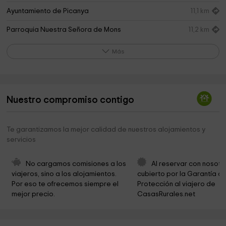
Ayuntamiento de Picanya
11,1 km
Parroquia Nuestra Señora de Mons
11,2 km
Parroquia de Nuestra Señora de Monserrat
11,2 km
Más
Parroquia San Antonio de Padua
11,9 km
Museu Antonia Mir
11,9 km
Nuestro compromiso contigo
Ayuntamiento de Catarroja
12,0 km
Centro cristiano Rosa de Sharon
12,2 km
Te garantizamos la mejor calidad de nuestros alojamientos y
servicios
Marmoles Artisticos Magraner
12,5 km
DiverBol
12,5 km
No cargamos comisiones a los 
Al reservar con nosotr
viajeros, sino a los alojamientos. 
cubierto por la Garantía de
Parroquia de Nuestra Señora de los Ángeles
13,1 km
Por eso te ofrecemos siempre el 
Protección al viajero de 
mejor precio.
CasasRurales.net
Parroquia de la Asunción de Nuestra Señora de
13,1 km
Torrent