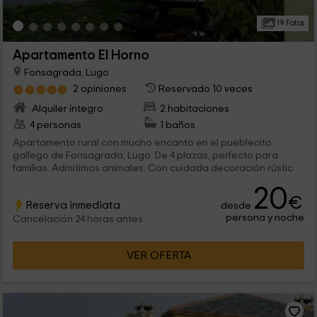
19 Fotos
Apartamento El Horno
Fonsagrada, Lugo
2 opiniones
Reservado 10 veces
Alquiler íntegro
2 habitaciones
4 personas
1 baños
Apartamento rural con mucho encanto en el pueblecito
gallego de Fonsagrada, Lugo. De 4 plazas, perfecto para
familias. Admitimos animales. Con cuidada decoración rústica
y ambiente muy familiar. Espacios adecuados para personas
20
con movilidad reducida. Entre bosque y paradisíacas playas a
€
Reserva inmediata
desde
menos de 45 minutos. Con estuda a leña y calefacción.
persona y noche
Disponemos de parking. ¡No te lo pierdas!
Cancelación 24 horas antes
VER OFERTA