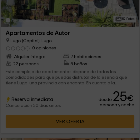
57 Fotos
Apartamentos de Autor
Lugo (Capital), Lugo
0 opiniones
Alquiler íntegro
7 habitaciones
22 personas
5 baños
Este complejo de apartamentos dispone de todas las
comodidades para que puedas disfrutar de la esencia que
tiene Lugo, una provincia con encanto. En cuanto a la
capacidad, entre los 4 apartamentos tenemos espacio para
25
22 personas que van a disfrutar de estancias llenas de
€
Reserva inmediata
desde
encanto. ¡Te esperamos!
persona y noche
Cancelación 30 días antes
VER OFERTA