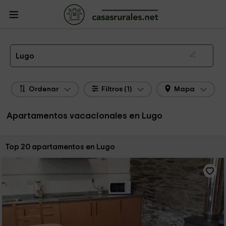
CasasRurales.net
Casas Rurales
Apartamentos
Apartamentos Galicia
Apartamentos Lugo
Apartamentos de alquiler en Lugo
Lugo
Ordenar
Filtros (1)
Mapa
Apartamentos vacacionales en Lugo
Ordenar por:
Top 20 apartamentos en Lugo