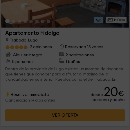
14 Fotos
Apartamento Fidalgo
Trabada, Lugo
2 opiniones
Reservado 13 veces
Alquiler íntegro
2 habitaciones
5 personas
1 baños
Dentro de la provincia de Lugo existen un montón de rincones
que tienes que conocer para disfrutar al máximo de la
tranquilidad en su interior. Pueblos como el de Trabada. En
este espacio es donde tenemos nuestro alojamiento, que se
20
ha pensado para que lo disfrute hasta un máximo de 5
€
Reserva inmediata
desde
personas, y con todas las comodidades.
persona y noche
Cancelación 14 días antes
VER OFERTA