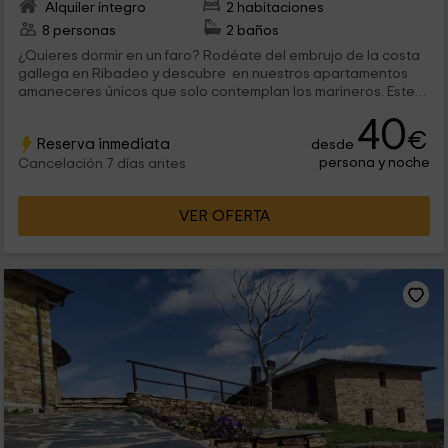
Alquiler íntegro
2 habitaciones
8 personas
2 baños
¿Quieres dormir en un faro? Rodéate del embrujo de la costa
gallega en Ribadeo y descubre en nuestros apartamentos
amaneceres únicos que solo contemplan los marineros. Este
faro rehabilitado ofrece un alojamiento ideal para parejas que
40
recorran sin prisa, a golpe de marea, la escarpada costa de
€
Reserva inmediata
desde
Lugo. Reserva ya y ven a descubrir el paisaje encantado en
persona y noche
las playas del Norte.
Cancelación 7 días antes
VER OFERTA