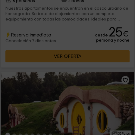
8 personas
2 baños
Nuestros apartamentos se encuentran en el casco urbano de
Fonsagrada. Se trata de alojamientos con un completo
equipamiento con todas las comodidades, ideales para
familias o parejas que viajen en grupo, y que ofrecen la
25
posibilidad de disfrutar y conocer esta bonita localidad y sus
€
Reserva inmediata
desde
alrededores.
persona y noche
Cancelación 7 días antes
VER OFERTA
35 Fotos