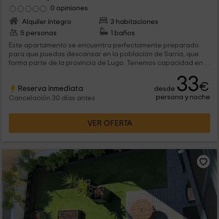
0 opiniones
Alquiler íntegro
3 habitaciones
5 personas
1 baños
Este apartamento se encuentra perfectamente preparado
para que puedas descansar en la población de Sarria, que
forma parte de la provincia de Lugo. Tenemos capacidad en el
interior para 5 personas, que van a poder disfrutar de
33
estancias amplias y comunicadas entre sí con mucho encanto.
€
Reserva inmediata
desde
persona y noche
Cancelación 30 días antes
VER OFERTA