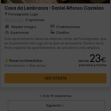
Casa da Lembranza - Daniel Alfonso Castelao
Fonsagrada, Lugo
0 opiniones
Alquiler íntegro
3 habitaciones
6 personas
2 baños
Este apartamento tiene las mejores vistas de Fonsagrada, que
es la población de Lugo en la que se encuentra. Dentro de la
finca, repleta de apartamentos, es uno de los más amplios,
contando con espacios para 6 personas, y siendo por tanto
23
ideales, para las familias. Además, hay zonas comunes como
€
Reserva inmediata
desde
los jardines y la barbacoa, de las que podréis hacer uso.
persona y noche
Cancelación 7 días antes
VER OFERTA
1- 20 de 95 alojamientos
Siguiente