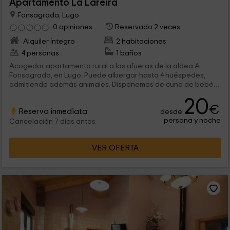
Apartamento La Lareira
Fonsagrada, Lugo
0 opiniones
Reservado 2 veces
Alquiler íntegro
2 habitaciones
4 personas
1 baños
Acogedor apartamento rural a las afueras de la aldea A
Fonsagrada, en Lugo. Puede albergar hasta 4 huéspedes,
admitiendo además animales. Disponemos de cuna de bebés.
Con jardín arbolado, muy cerca del bosque. A tan sólo 45
20
minutos de la playa. Amplio jardín y aparcamiento. Con todo el
€
Reserva inmediata
desde
equipamiento necesario y una decoración muy familiar y
persona y noche
especial. ¡Genial!
Cancelación 7 días antes
VER OFERTA