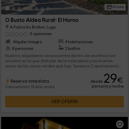
30 Fotos
O Busto Aldea Rural- El Horno
A Pobra Do Brollon, Lugo
0 opiniones
Alquiler íntegro
4 habitaciones
8 personas
2 baños
Nuestro alojamiento se encuentra dentro de una finca con
encanto en la que disfrutar de la naturaleza y las buenas
vistas de las zonas verdes que hay. Tenemos 2 apartamentos
para 4 personas que se alquilan por separado, aunque
29
también se pueden alquilar en conjunto, para 8 personas en
€
Reserva inmediata
desde
total.
persona y noche
Cancelación 14 días antes
VER OFERTA