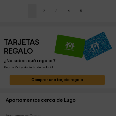
1
2
3
4
5
TARJETAS 
REGALO
¿No sabes qué regalar?
Regalo fácil y sin fecha de caducidad
Comprar una tarjeta regalo
Apartamentos cerca de Lugo
Apartamentos Orense