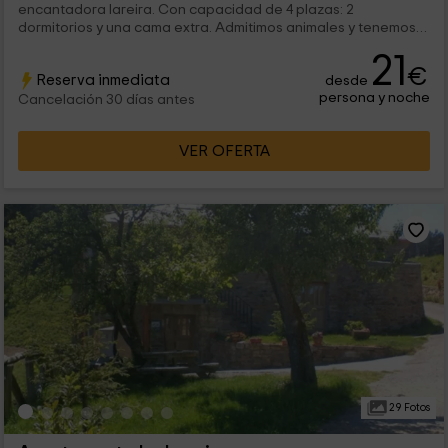
encantadora lareira. Con capacidad de 4 plazas: 2
dormitorios y una cama extra. Admitimos animales y tenemos
un amplio terreno para que corran y jueguen. Con parking
21
privado y barbacoa. Muy cerca de un exuberante bosque y a
€
Reserva inmediata
desde
apenas 45 minutos de la playa. IMPRESIONANTE.
persona y noche
Cancelación 30 días antes
VER OFERTA
29 Fotos