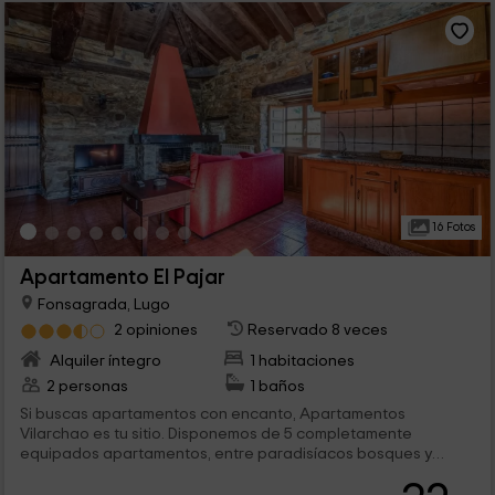
16 Fotos
Apartamento El Pajar
Fonsagrada, Lugo
2 opiniones
Reservado 8 veces
Alquiler íntegro
1 habitaciones
2 personas
1 baños
Si buscas apartamentos con encanto, Apartamentos
Vilarchao es tu sitio. Disponemos de 5 completamente
equipados apartamentos, entre paradisíacos bosques y
playas. Apartamento El Pajar en concreto, es para 2 personas:
Un plan de lo más romántico...imaginaos una casa divina