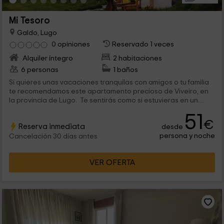
Mi Tesoro
Galdo, Lugo
0 opiniones
Reservado 1 veces
Alquiler íntegro
2 habitaciones
6 personas
1 baños
Si quieres unas vacaciones tranquilas con amigos o tu familia
te recomendamos este apartamento precioso de Viveiro, en
la provincia de Lugo. Te sentirás como si estuvieras en un
bosque encantado. Cada apartamento tiene 2 dormitorios, un
51
baño, una cocina con comedor y una sala de estar amplia.
€
Reserva inmediata
desde
Cerca del alojamiento podrás realizar actividades divertidas
persona y noche
en el campo o en playas cercanas.
Cancelación 30 días antes
VER OFERTA