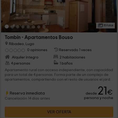
15 Fotos
Tombín - Apartamentos Bouso
Ribadeo, Lugo
0 opiniones
Reservado 1 veces
Alquiler íntegro
2 habitaciones
4 personas
1 baños
Apartamento rural con acceso independiente, con capacidad
para un total de 4 personas. Forma parte de un complejo de
apartamentos, compartiendo con el resto de usuarios el jardín
del exterior. Está cerca tanto de la costa cántabra como de
21
los paisajes de montaña.
€
Reserva inmediata
desde
persona y noche
Cancelación 14 días antes
VER OFERTA