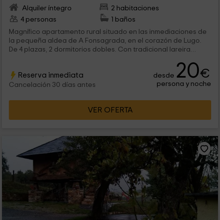
Alquiler íntegro
2 habitaciones
4 personas
1 baños
Magnífico apartamento rural situado en las inmediaciones de
la pequeña aldea de A Fonsagrada, en el corazón de Lugo.
De 4 plazas, 2 dormitorios dobles. Con tradicional lareira
gallega y amplio salón. Está habilitado para personas con
20
movilidad reducida o personas mayores. Con enorme patio,
€
Reserva inmediata
desde
muy bien cuidado y arbolado, perfecto para mascotas, que
persona y noche
admitimos sin ningún cargo. Tenemos cuna de bebés. Anímate
Cancelación 30 días antes
y ¡ven a El Pereiro!
VER OFERTA