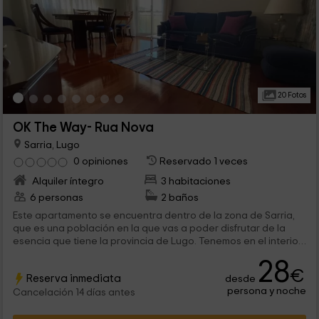
20 Fotos
OK The Way- Rua Nova
Sarria, Lugo
0 opiniones
Reservado 1 veces
Alquiler íntegro
3 habitaciones
6 personas
2 baños
Este apartamento se encuentra dentro de la zona de Sarria,
que es una población en la que vas a poder disfrutar de la
esencia que tiene la provincia de Lugo. Tenemos en el interior,
capacidad para 6 personas, que van a poder disfrutar de
28
estancias llenas de encanto, y de la tranquilidad que
€
Reserva inmediata
desde
necesitas.
persona y noche
Cancelación 14 días antes