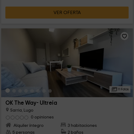
2, en los que caben, como máximo, 4 personas. Apartamentos
de 4, que tiene capacidad para 6 personas.
VER OFERTA
11 Fotos
OK The Way- Ultreia
Sarria, Lugo
0 opiniones
Alquiler íntegro
3 habitaciones
5 personas
2 baños