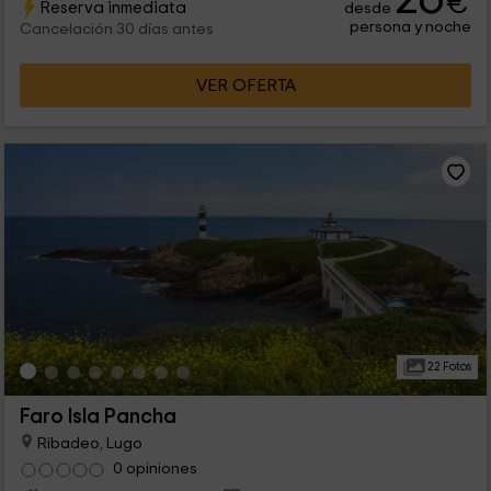
€
Reserva inmediata
desde
de estancias con un ambiente hogareño.
persona y noche
Cancelación 30 días antes
VER OFERTA
22 Fotos
Faro Isla Pancha
Ribadeo, Lugo
0 opiniones