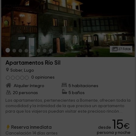
27 Fotos
Apartamentos Río Sil
Sober, Lugo
0 opiniones
Alquiler íntegro
5 habitaciones
20 personas
5 baños
Los apartamentos, pertenecientes a Bomente, ofrecen toda la
comodidad y la intimidad de la que precisa un apartamento
para que los viajeros puedan visitar este precioso rincón
gallego y luego descansar tranquilamente en un apartamento
15
provisto de todo lo necesario. Están adaptados para el
€
Reserva inmediata
desde
número de personas (de 2 a 20) que se precisen en el viaje.
persona y noche
Para ello, hay 2 modelos de apartamentos: Apartamentos de
Cancelación 14 días antes