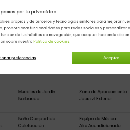
pamos por tu privacidad
portantes y disfrutar junto a los tuyos de unos días en una coma
cos apartamentos.
okies propias y de terceros y tecnologías similares para mejorar nuest
co, proporcionar funcionalidades para redes sociales y personalizar e
 Camarles
 función de tus hábitos de navegación, que aceptas haciendo clic en 
ión sobre nuestra
Política de cookies.
 Taronja
ionar preferencias
(Apartamentos Rurales)
Aceptar
Muebles de Jardín
Zona de Aparcamiento
Barbacoa
Jacuzzi Exterior
Baño Compartido
Equipo de Música
es
Calefacción
Aire Acondicionado