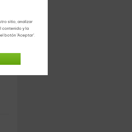
rca
ro sitio, analizar
l contenido y la
el botón 'Aceptar'.