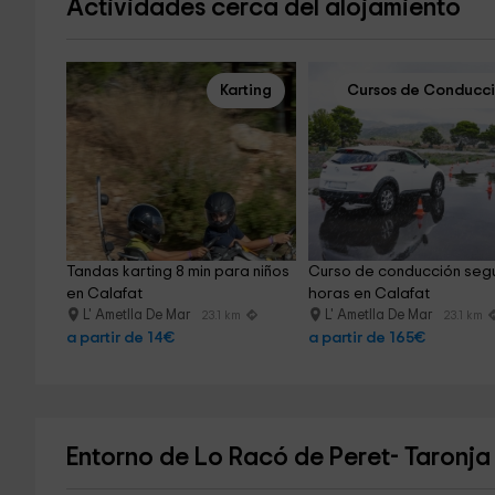
Actividades cerca del alojamiento
Karting
Cursos de Conducc
Tandas karting 8 min para niños 
Curso de conducción segu
en Calafat
horas en Calafat
L' Ametlla De Mar
L' Ametlla De Mar
23.1 km
23.1 km
a partir de 14€
a partir de 165€
Entorno de Lo Racó de Peret- Taronja