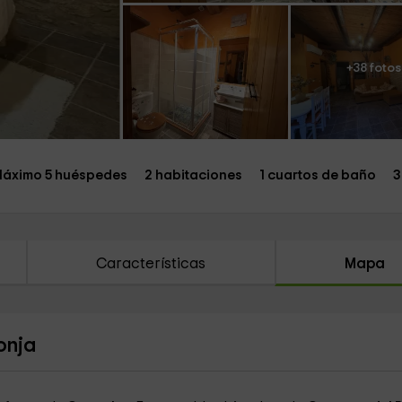
+38 fotos
áximo 5 huéspedes
2 habitaciones
1 cuartos de baño
3
Características
Mapa
onja