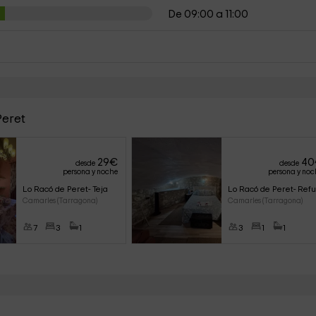
De 09:00 a 11:00
Peret
29
€
40
desde
desde
persona y noche
persona y noc
Lo Racó de Peret- Teja
Lo Racó de Peret- Refu
Camarles (Tarragona)
Camarles (Tarragona)
7
3
1
3
1
1