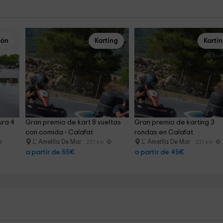
ión
Karting
Karti
ra 4 
Gran premio de kart 8 vueltas 
Gran premio de karting 3 
con comida - Calafat
rondas en Calafat
L' Ametlla De Mar
L' Ametlla De Mar
23.1 km
23.1 km
a partir de 55€
a partir de 45€