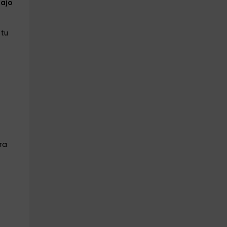
ajo
 tu
ra