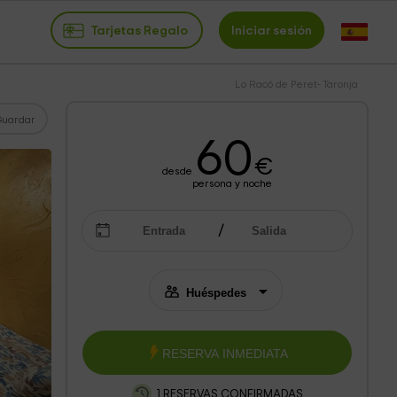
Tarjetas Regalo
Iniciar sesión
Lo Racó de Peret- Taronja
Guardar
60
€
desde
persona y noche
RESERVA INMEDIATA
1 RESERVAS CONFIRMADAS