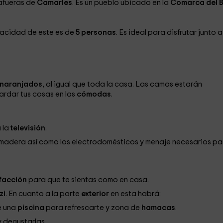
 afueras de
Camarles
. Es un pueblo ubicado en la
Comarca del B
pacidad de este es de
5 personas
. Es ideal para disfrutar junto a
anaranjados
, al igual que toda la casa. Las camas estarán
ardar tus cosas en las
cómodas
.
 la
televisión
.
 madera así como los electrodomésticos y menaje necesarios pa
facción
para que te sientas como en casa.
zi
. En cuanto a la parte
exterior
en esta habrá:
e una
piscina
para refrescarte y zona de
hamacas
.
y degustarlas.