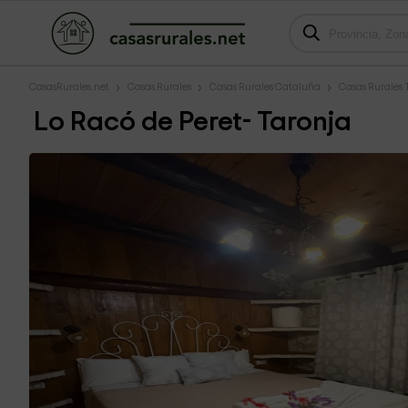
CasasRurales.net
Casas Rurales
Casas Rurales Cataluña
Casas Rurales
Lo Racó de Peret- Taronja