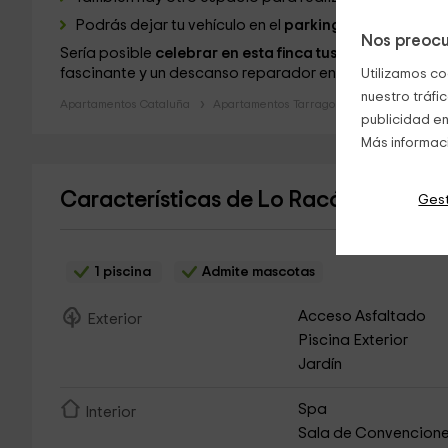
Podrás dejar tu vehículo en el
parking
.
Nos preocu
Sería posible
celebrar en esta finca tus eventos
más im
fascinante y un descanso reparador en estos magnífi
Utilizamos co
nuestro tráfi
Apartamentos Cataluña
Apartamentos Tarragona
Apartamentos
publicidad en
Más informac
Características de Lo Racó de Peret-
Gest
1 piscina
Admite mascotas
Acceso Asfaltado
Exterior
Piscina Exterior
Jardín
Spa
Interior
Sala de Convencion