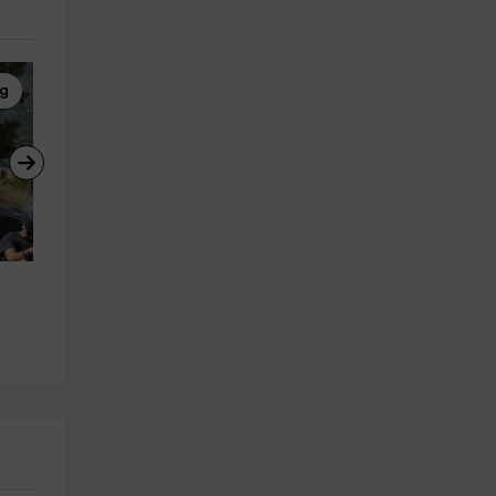
ng
Paseos en Barco
Karting
Paseo en barco+maridaje de 
Mini GP de karting con 
mejillones+bebida+1’30h
merienda en Calafat
Sant Carles De La Rapita
L' Ametlla De Mar
17.7 km
23.1 km
a partir de 27€
a partir de 30€