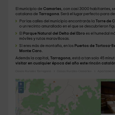
El municipio de
Camarles
, con casi 3000 habitantes, se
catalana de
Tarragona
. Será el lugar perfecto para de
Por las calles del municipio encontrarás la
Torre de 
o un recinto amurallado en el que se descubrieron fig
El
Parque Natural del Delta del Ebro
es el humedal m
móviles y rutas maravillosas.
Si eres más de montaña, en los
Puertos de Tortosa-B
Monte Caro.
Además la capital,
Tarragona
, está a tan solo 45 min
visitar en cualquier época del año este rincón catalá
Casas Rurales Tarragona
Casas Rurales Camarles
Apartamento
+
−