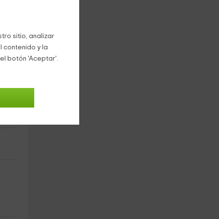
para
ro sitio, analizar
l contenido y la
el botón 'Aceptar'.
n