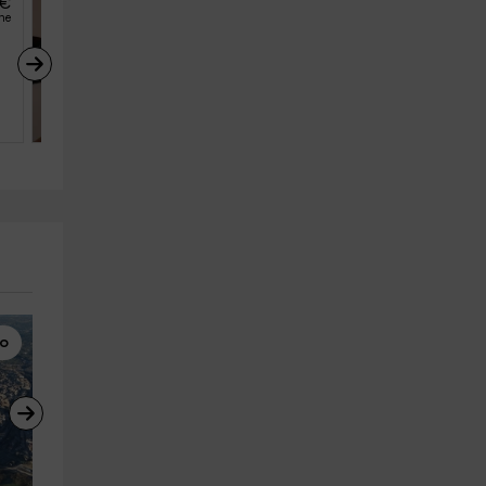
€
29
€
desde
he
persona y noche
Apartamento Coliseo 
Alcázar
Toledo (Capital) (Toledo)
4
2
2
bo
Cursos de Conducción
Parques de Atracciones