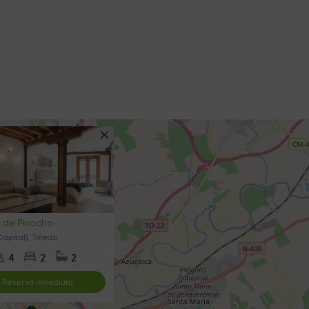
e de Pinocho
apital), Toledo
4
2
2
Reserva inmediata