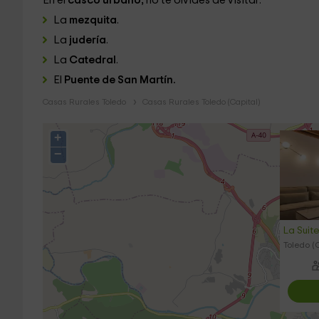
En el
casco urbano,
no te olvides de visitar:
La
mezquita
.
La
judería
.
La
Catedral
.
El
Puente de San Martín.
Casas Rurales Toledo
Casas Rurales Toledo (Capital)
+
−
La Suit
Toledo (C