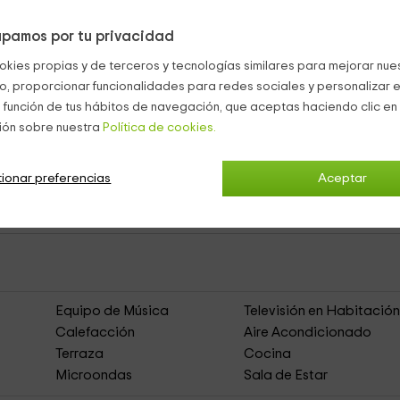
ntrar un conjunto de
sanitarios
como es el caso de las
duchas
, 
pamos por tu privacidad
okies propias y de terceros y tecnologías similares para mejorar nuest
ctacular terraza,
equipada con
mesa y sillas
y con unas vistas
co, proporcionar funcionalidades para redes sociales y personalizar e
 función de tus hábitos de navegación, que aceptas haciendo clic en 
entos Toledo (Capital)
ión sobre nuestra
Política de cookies.
ionar preferencias
Aceptar
ho
(Apartamentos Rurales)
Equipo de Música
Televisión en Habitació
Calefacción
Aire Acondicionado
Terraza
Cocina
Microondas
Sala de Estar