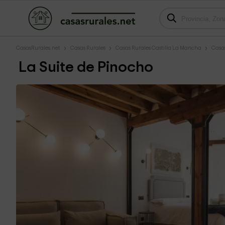
CasasRurales.net
Casas Rurales
Casas Rurales Castilla La Mancha
Casas
La Suite de Pinocho