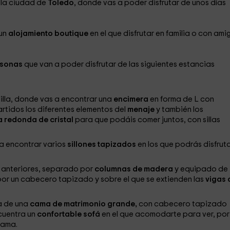
 la ciudad de
Toledo
, donde vas a poder disfrutar de unos días
 un
alojamiento boutique
en el que disfrutar en familia o con ami
rsonas
que van a poder disfrutar de las siguientes estancias
illa, donde vas a encontrar una
encimera
en forma de L con
artidos los diferentes elementos del
menaje
y también los
 redonda de cristal
para que podáis comer juntos, con sillas
a encontrar varios
sillones tapizados
en los que podrás disfrut
 anteriores, separado por
columnas de madera
y equipado de
r un cabecero tapizado y sobre el que se extienden las
vigas 
a de una
cama de matrimonio grande,
con cabecero tapizado
cuentra un
confortable sofá
en el que acomodarte para ver, por
cama.