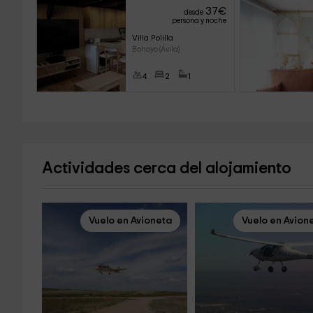
37
€
desde
persona y noche
Villa Polilla
Bohoyo (Ávila)
4
2
1
Actividades cerca del alojamiento
Vuelo en Avioneta
Vuelo en Avion