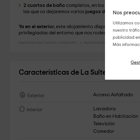
2 cuartos de baño
completos, en los que vas a enco
las que os dejaremos varios
juegos de toallas.
Nos preocu
Utilizamos co
Ya en el exterior,
este alojamiento dispone de una
espe
nuestro tráfi
privilegiadas del entorno que nos rodea.
publicidad en
Apartamentos Castilla La Mancha
Apartamentos Toledo
Apartam
Más informac
Gest
Características de La Suite de Pinoc
Acceso Asfaltado
Exterior
Lavadora
Interior
Baño en Habitación
Televisión
Comedor