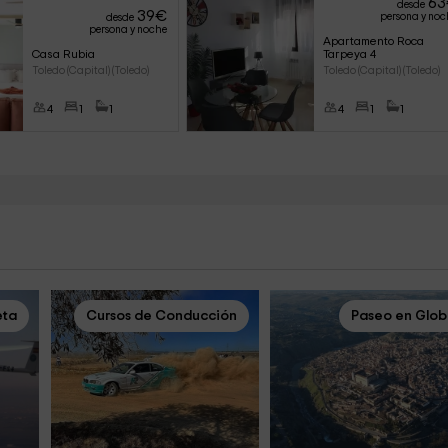
63
desde
39
€
persona y noc
desde
persona y noche
Apartamento Roca 
Casa Rubia
Tarpeya 4
Toledo (Capital) (Toledo)
Toledo (Capital) (Toledo)
4
1
1
4
1
1
eta
Cursos de Conducción
Paseo en Glo