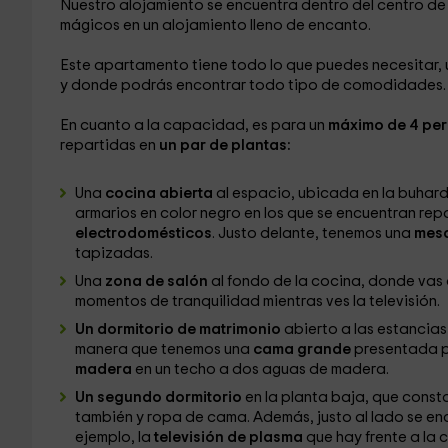
Nuestro alojamiento se encuentra dentro del centro de
mágicos en un alojamiento lleno de encanto.
Este apartamento tiene todo lo que puedes necesitar,
y donde podrás encontrar todo tipo de comodidades.
En cuanto a la capacidad, es para un
máximo de 4 pe
repartidas en
un par de plantas:
Una
cocina abierta
al espacio, ubicada en la buhard
armarios en color negro en los que se encuentran rep
electrodomésticos
. Justo delante, tenemos una
mesa
tapizadas.
Una
zona de salón
al fondo de la cocina, donde vas 
momentos de tranquilidad mientras ves la televisión.
Un dormitorio de matrimonio
abierto a las estancias
manera que tenemos una
cama grande
presentada po
madera
en un techo a dos aguas de madera.
Un segundo dormitorio
en la planta baja, que const
también y ropa de cama. Además, justo al lado se en
ejemplo, la
televisión de plasma
que hay frente a la 