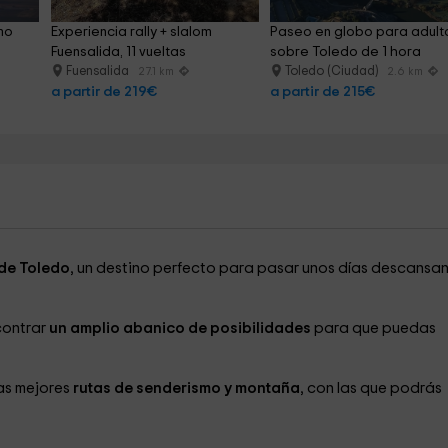
mo 
Experiencia rally + slalom 
Paseo en globo para adult
Fuensalida, 11 vueltas
sobre Toledo de 1 hora
Fuensalida
Toledo (Ciudad)
27.1 km
2.6 km
a partir de 219€
a partir de 215€
de Toledo
, un destino perfecto para pasar unos días descansa
contrar
un amplio abanico de posibilidades
para que puedas
as mejores
rutas de senderismo y montaña
, con las que podrás