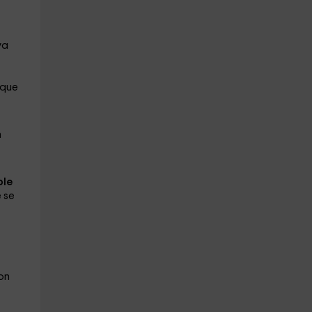
ya
que
n
ble
 se
on