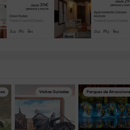
29
desde
39
€
persona y noc
desde
persona y noche
Apartamento Coliseo 
Casa Rubia
Alcázar
Toledo (Capital) (Toledo)
Toledo (Capital) (Toledo)
4
1
1
4
2
2
cos
Visitas Guiadas
Parques de Atraccion