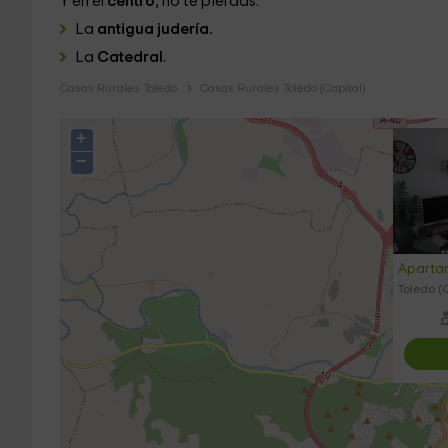
Y en el
centro
, no te pierdas:
La
antigua judería.
La
Catedral
.
Casas Rurales Toledo
Casas Rurales Toledo (Capital)
+
−
Aparta
Toledo (C