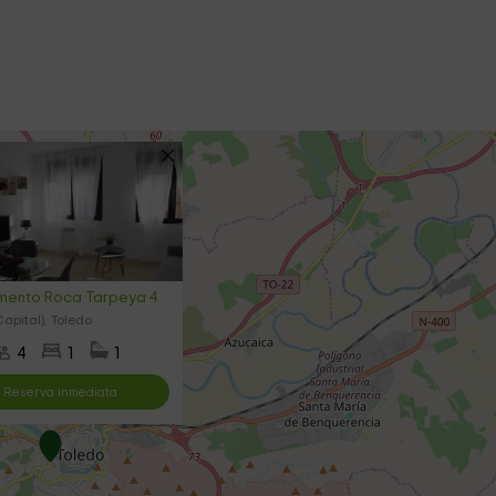
mento Roca Tarpeya 4
apital), Toledo
4
1
1
Reserva inmediata