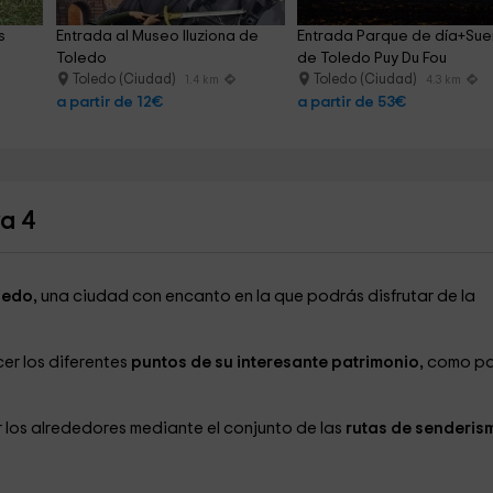
s 
Entrada al Museo Iluziona de 
Entrada Parque de día+Sue
Toledo
de Toledo Puy Du Fou
Toledo (Ciudad)
Toledo (Ciudad)
1.4 km
4.3 km
a partir de 12€
a partir de 53€
a 4
ledo,
una ciudad con encanto en la que podrás disfrutar de la
er los diferentes
puntos de su interesante patrimonio,
como pa
er los alrededores mediante el conjunto de las
rutas de senderis