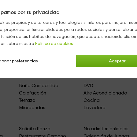
de
su terraza
, a la que tendrás
acceso desde el dormitorio
y qu
pamos por tu privacidad
entos Toledo (Capital)
okies propias y de terceros y tecnologías similares para mejorar nuest
co, proporcionar funcionalidades para redes sociales y personalizar e
 función de tus hábitos de navegación, que aceptas haciendo clic en 
ión sobre nuestra
Política de cookies.
a Tarpeya 4
(Apartamentos Rurales)
ionar preferencias
Aceptar
Zona de Aparcamiento
Acceso Asfaltado
Baño Compartido
DVD
Calefacción
Aire Acondicionado
Terraza
Cocina
Microondas
Lavadora
Solicita fianza
No admiten animales
ja
Restaurante Cercano
Colección de Juegos