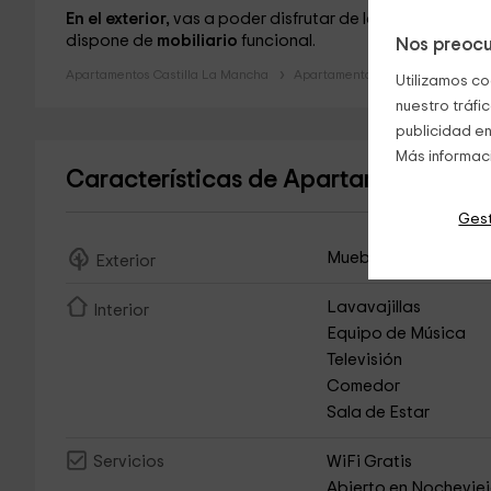
En el exterior,
vas a poder disfrutar de la tranquilidad 
dispone de
mobiliario
funcional.
Nos preocu
Apartamentos Castilla La Mancha
Apartamentos Toledo
Apartam
Utilizamos co
nuestro tráfi
publicidad en
Más informac
Características de Apartamento Roc
Gest
Muebles de Jardín
Exterior
Lavavajillas
Interior
Equipo de Música
Televisión
Comedor
Sala de Estar
WiFi Gratis
Servicios
Abierto en Nochevie