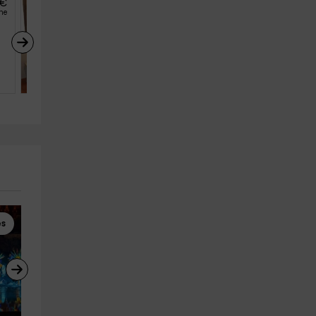
€
52
€
desde
he
persona y noche
Apartamento Coliseo 
Catedral
Toledo (Capital) (Toledo)
4
2
1
es
Cursos de Conducción
Cursos de Conducción