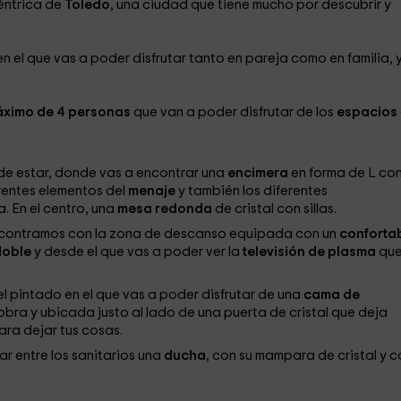
éntrica de
Toledo
, una ciudad que tiene mucho por descubrir y
en el que vas a poder disfrutar tanto en pareja como en familia, 
ximo de 4 personas
que van a poder disfrutar de los
espacios
a de estar, donde vas a encontrar una
encimera
en forma de L co
rentes elementos del
menaje
y también los diferentes
. En el centro, una
mesa redonda
de cristal con sillas.
encontramos con la zona de descanso equipada con un
conforta
doble
y desde el que vas a poder ver la
televisión de plasma
que
el pintado en el que vas a poder disfrutar de una
cama de
bra y ubicada justo al lado de una puerta de cristal que deja
ara dejar tus cosas.
r entre los sanitarios una
ducha
, con su mampara de cristal y c