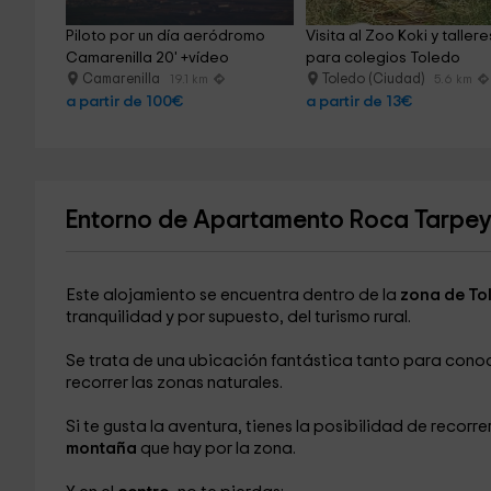
Piloto por un día aeródromo 
Visita al Zoo Koki y tallere
Camarenilla 20' +vídeo
para colegios Toledo
Camarenilla
Toledo (Ciudad)
19.1 km
5.6 km
a partir de 100€
a partir de 13€
Entorno de Apartamento Roca Tarpey
Este alojamiento se encuentra dentro de la
zona de To
tranquilidad y por supuesto, del turismo rural.
Se trata de una ubicación fantástica tanto para conoc
recorrer las zonas naturales.
Si te gusta la aventura, tienes la posibilidad de recorr
montaña
que hay por la zona.