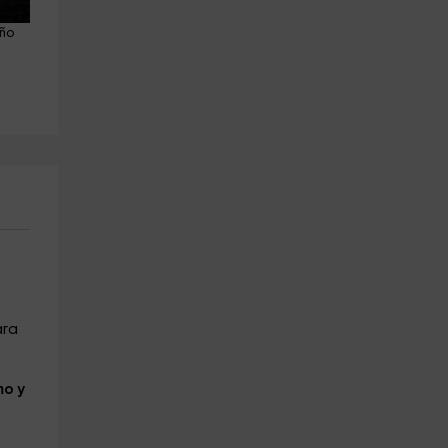
ño 
Experiencia rally + slalom 
Experiencia rally + slalom 
Fuensalida, 20 vueltas
Fuensalida, 11 vueltas
Fuensalida
Fuensalida
27.1 km
27.1 km
a partir de 274€
a partir de 219€
ra
mo y