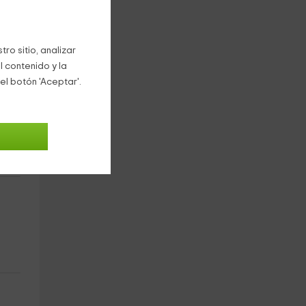
e
ro sitio, analizar
l contenido y la
el botón 'Aceptar'.