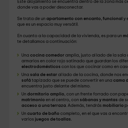
Este alojamiento se encuentra dentro de la zona más c
donde vas a poder desconectar.
Se trata de un
apartamento con encanto, funcional
y 
que es un espacio muy versátil.
En cuanto a la capacidad de la vivienda, es para un
má
te detallamos a continuación:
Una
cocina comedor
amplia, justo al lado de la sal
armarios en color rojo satinado que guardan los dife
electrodomésticos
con los que cocinar como en casa
Una
sala de estar
al lado de la cocina, donde nos 
sofá
tapizado que se puede convertir en una
cama 
encuentra justo delante del mismo.
Un
dormitorio amplio
, con un frente forrado con pap
matrimonio
en el centro, con
sábanas y mantas
de so
acceso a una terraza
. Además, tendrás
mobiliario
p
Un
cuarto de baño
completo, en el que vas a encontra
varios
juegos de toallas.