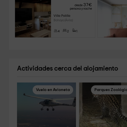
37
€
desde
persona y noche
Villa Polilla
Bohoyo (Ávila)
4
2
1
Actividades cerca del alojamiento
Vuelo en Avioneta
Parques Zoológi