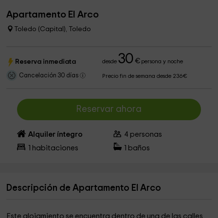
Apartamento El Arco
Toledo (Capital), Toledo
30
€
Reserva inmediata
desde
persona y noche
Cancelación 30 días
Precio fin de semana desde 236€
Reservar ahora
Alquiler íntegro
4
personas
1
habitaciones
1
baños
Descripción de Apartamento El Arco
Este alojamiento se encuentra dentro de una de las calles