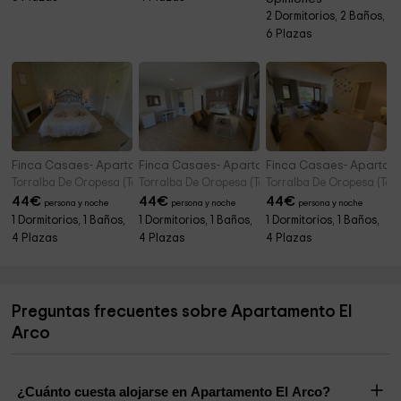
2 Dormitorios, 2 Baños,
6 Plazas
Finca Casaes- Apartamento Arbequina
Finca Casaes- Apartamento Arbosana
Finca Casaes- Apartam
Torralba De Oropesa (Toledo)
Torralba De Oropesa (Toledo)
Torralba De Oropesa (Tol
44
€
44
€
44
€
persona y noche
persona y noche
persona y noche
1 Dormitorios, 1 Baños,
1 Dormitorios, 1 Baños,
1 Dormitorios, 1 Baños,
4 Plazas
4 Plazas
4 Plazas
Preguntas frecuentes sobre Apartamento El
Arco
¿Cuánto cuesta alojarse en Apartamento El Arco?