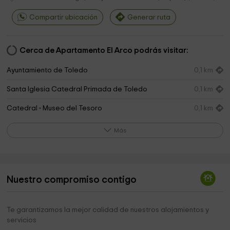
Compartir ubicación
Generar ruta
Cerca de Apartamento El Arco podrás visitar:
Ayuntamiento de Toledo
0,1 km
Santa Iglesia Catedral Primada de Toledo
0,1 km
Catedral - Museo del Tesoro
0,1 km
Seminario Conciliar Mayor San Ildefonso de Toledo
0,2 km
Más
Museo Taller Del Moro
0,3 km
Iglesia de Santo Tomé
0,3 km
Nuestro compromiso contigo
Alcázar de Toledo
0,4 km
Museo del Greco
0,4 km
Te garantizamos la mejor calidad de nuestros alojamientos y
servicios
Museo Sefardí
0,5 km