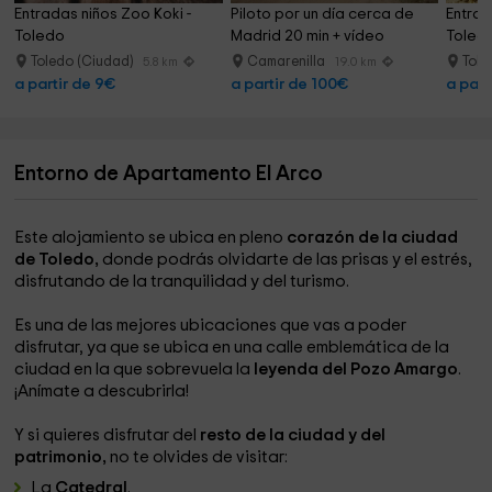
Entradas niños Zoo Koki - 
Piloto por un día cerca de 
Entrad
Toledo
Madrid 20 min + vídeo
Toled
Toledo (Ciudad)
Camarenilla
Tole
5.8 km
19.0 km
a partir de 9€
a partir de 100€
a part
Entorno de Apartamento El Arco
Este alojamiento se ubica en pleno
corazón de la ciudad
de Toledo,
donde podrás olvidarte de las prisas y el estrés,
disfrutando de la tranquilidad y del turismo.
Es una de las mejores ubicaciones que vas a poder
disfrutar, ya que se ubica en una calle emblemática de la
ciudad en la que sobrevuela la
leyenda del Pozo Amargo
.
¡Anímate a descubrirla!
Y si quieres disfrutar del
resto de la ciudad y del
patrimonio,
no te olvides de visitar:
La
Catedral
.