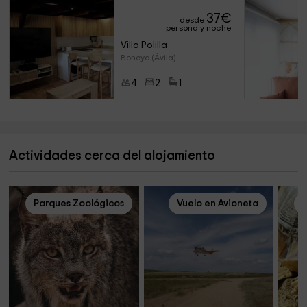
37
€
desde
persona y noche
Villa Polilla
Bohoyo (Ávila)
4
2
1
Actividades cerca del alojamiento
Parques Zoológicos
Vuelo en Avioneta