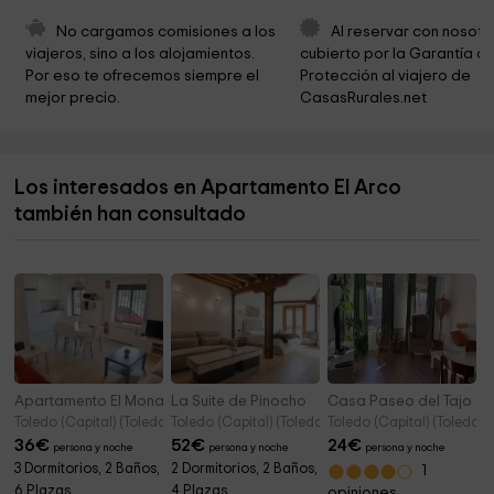
Synagogue of El Transito
0,5 km
No cargamos comisiones a los 
Al reservar con nosotr
viajeros, sino a los alojamientos. 
cubierto por la Garantía de
Museo De Santa Cruz
0,5 km
Por eso te ofrecemos siempre el 
Protección al viajero de 
mejor precio.
CasasRurales.net
Convento De Santo Domingo El Antiguo
0,5 km
Royal Foundation of Toledo - Victorio Macho
0,5 km
Museum
Los interesados en Apartamento El Arco
Sinagoga de Santa María La Blanca
0,5 km
también han consultado
Monasterio de San Juan de los Reyes
0,7 km
Apartamento El Monasterio
La Suite de Pinocho
Casa Paseo del Tajo
Toledo (Capital) (Toledo)
Toledo (Capital) (Toledo)
Toledo (Capital) (Toledo)
36
€
52
€
24
€
persona y noche
persona y noche
persona y noche
3 Dormitorios, 2 Baños,
2 Dormitorios, 2 Baños,
1
6 Plazas
4 Plazas
opiniones