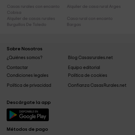
Casas rurales con encanto
Alquiler de casa rural Arges
Cobisa
Alquiler de casas rurales
Casa rural con encanto
Burguillos De Toledo
Bargas
Sobre Nosotros
¿Quiénes somos?
Blog Casasrurales.net
Contactar
Equipo editorial
Condiciones legales
Política de cookies
Política de privacidad
Confianza CasasRurales.net
Descárgate la app
Métodos de pago