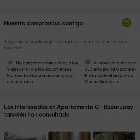
Heras Park
13,7 km
Casa Pascuala
13,7 km
Nuestro compromiso contigo
Cementerio
13,7 km
Ambasaguas
14,0 km
Te garantizamos la mejor calidad de nuestros alojamientos y
servicios
No cargamos comisiones a los 
Al reservar con nosotr
viajeros, sino a los alojamientos. 
cubierto por la Garantía de
Por eso te ofrecemos siempre el 
Protección al viajero de 
mejor precio.
CasasRurales.net
Los interesados en Apartamento C - Rupurupay
también han consultado