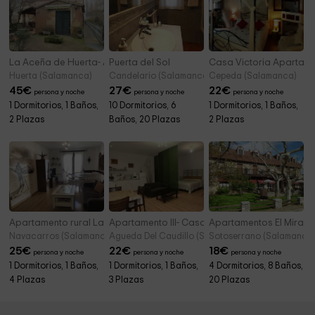
La Aceña de Huerta- Apartamento
Puerta del Sol
Casa Victoria Apartam
Huerta (Salamanca)
Candelario (Salamanca)
Cepeda (Salamanca)
45
€
27
€
22
€
persona y noche
persona y noche
persona y noche
1 Dormitorios, 1 Baños,
10 Dormitorios, 6
1 Dormitorios, 1 Baños,
2 Plazas
Baños, 20 Plazas
2 Plazas
Apartamento rural La Covatilla
Apartamento III- Casas Víctor
Apartamentos El Mirado
Navacarros (Salamanca)
Agueda Del Caudillo (Salamanca)
Sotoserrano (Salamanca
25
€
22
€
18
€
persona y noche
persona y noche
persona y noche
1 Dormitorios, 1 Baños,
1 Dormitorios, 1 Baños,
4 Dormitorios, 8 Baños,
4 Plazas
3 Plazas
20 Plazas