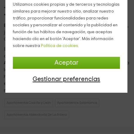
Utilizamos cookies propias y de terceros y tecnologías
*Disponemos de
cuna y trona gratuita.
similares para mejorar nuestro sitio, analizar nuestro
**
Opción a
2 camas supletorias
, con
suplemento.
tráfico, proporcionar funcionalidades para redes
sociales y personalizar el contenido y la publicidad en
El edificio está situado en la Avenida principal del pueblo
,
función de tus hábitos de navegación, que aceptas
junto al Centro Cultural, Centro de Salud, cerca de la
haciendo clic en el botón 'Aceptar'. Más información
Oficina de Turismo y de las piscinas y polideportivo.
sobre nuestra
Política de cookies.
Es un
acogedor
piso donde disfrutar de la naturaleza ya
que estamos en pleno corazón del
Parque Natural de
Aceptar
Arribes del Duero
y de la frontera con
Portugal.
Además, la
localidad ofrece todos los servicios necesarios así como
hermosos lugares de interés, con varios miradores, crucero
Gestionar preferencias
en barco, rutas BTT, avistamiento de aves y espacios
naturales destacados.
Apartamentos Castilla y León
Apartamentos Salamanca
Apartamentos Aldeadavila De La Ribera