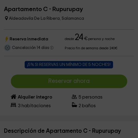
Apartamento C - Rupurupay
Aldeadavila De La Ribera, Salamanca
24
€
Reserva inmediata
desde
persona y noche
Cancelación 14 días
Precio fin de semana desde 240€
¡5% SI RESERVAS UN MÍNIMO DE 5 NOCHES!
Reservar ahora
Alquiler íntegro
5
personas
3
habitaciones
2
baños
Descripción de Apartamento C - Rupurupay