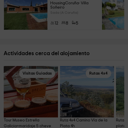
HousingCoruña- Villa 
Soñeiro
Sada (A Coruña)
12
8
5
Actividades cerca del alojamiento
Visitas Guiadas
Rutas 4x4
Tour Museo Estrella 
Ruta 4x4 Camino Vía de la 
Ruta 4
Galicia+maridaje 5 cheve 
Plata 4h
plata 