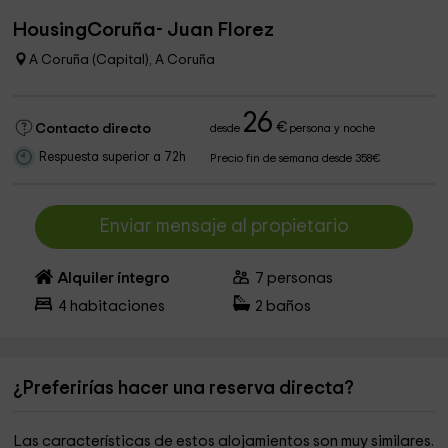
HousingCoruña- Juan Florez
A Coruña (Capital), A Coruña
26
€
Contacto directo
desde
persona y noche
Respuesta superior a 72h
Precio fin de semana desde 358€
Enviar mensaje al propietario
Alquiler íntegro
7
personas
4
habitaciones
2
baños
¿Preferirías hacer una reserva directa?
Las características de estos alojamientos son muy similares.