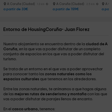
1’30h
A Coruña (Ciudad)
A Coruña (Ciudad)
A Co
1.3 km
2.5 km
a partir de 33€
a partir de 159€
a part
Entorno de HousingCoruña- Juan Florez
Nuestro alojamiento se encuentra dentro de la
ciudad de A
Coruña
, en la que vas a poder disfrutar de un completo
conjunto de espacios en los que vas a poder disfrutar del
turismo.
Se trata de un entorno en el que vas a poder aprovechar
para conocer tanto las
zonas naturales como los
espacios culturales
que tenemos en los alrededores.
Entre las zonas naturales, te animamos a que hagas alguna
de las
mejores rutas de senderismo y montaña
con las que
vas a poder disfrutar de parajes llenos de encanto.
En el
casco urbano,
tenemos: