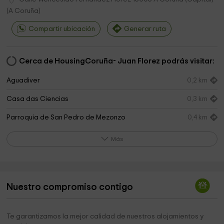
(
A Coruña
)
Compartir ubicación
Generar ruta
Cerca de HousingCoruña- Juan Florez podrás visitar:
Aguadiver
0,2 km
Casa das Ciencias
0,3 km
Parroquia de San Pedro de Mezonzo
0,4 km
Igrexa de Santa Lucía
0,5 km
Más
Casa Museo Picasso
0,7 km
Iglesia Evangélica Ejército de Salvación
0,8 km
Nuestro compromiso contigo
Fundación Pedro Barrié de la Maza
0,8 km
Vioño Park
1,0 km
Te garantizamos la mejor calidad de nuestros alojamientos y