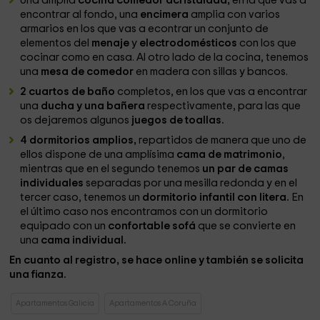
Una amplia
cocina comedor acristalada,
en la que vas a
encontrar al fondo, una
encimera
amplia con varios
armarios en los que vas a econtrar un conjunto de
elementos del
menaje
y
electrodomésticos
con los que
cocinar como en casa. Al otro lado de la cocina, tenemos
una
mesa de comedor
en madera con sillas y bancos.
2 cuartos de baño
completos, en los que vas a encontrar
una
ducha y una bañera
respectivamente, para las que
os dejaremos algunos
juegos de toallas.
4 dormitorios amplios,
repartidos de manera que uno de
ellos dispone de una amplísima
cama de matrimonio
,
mientras que en el segundo tenemos
un par de camas
individuales
separadas por una mesilla redonda y en el
tercer caso, tenemos un
dormitorio infantil con litera.
En
el último caso nos encontramos con un dormitorio
equipado con un
confortable sofá
que se convierte en
una
cama individual.
En cuanto al registro, se hace online y también se solicita
una fianza.
Apartamentos Galicia
Apartamentos A Coruña