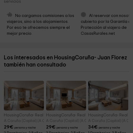
servicios
Iglesia de San Nicolás
1,4 km
Parroquia de María Auxiliadora
1,4 km
No cargamos comisiones a los 
Al reservar con nosotr
viajeros, sino a los alojamientos. 
cubierto por la Garantía de
Museo de Belas Artes da Coruña
1,4 km
Por eso te ofrecemos siempre el 
Protección al viajero de 
mejor precio.
CasasRurales.net
Casa - Museo Emilia Pardo Bazán
1,4 km
Iglesia de San Jorge
1,5 km
Los interesados en HousingCoruña- Juan Florez
MUNCYT
1,6 km
también han consultado
Cementerio de Oza
1,7 km
HousingCoruña- Real 58 3º
HousingCoruña- Real 58 2º
HousingCoruña- Real 58
A Coruña (Capital) (A Coruña)
A Coruña (Capital) (A Coruña)
A Coruña (Capital) (A Co
29
€
29
€
34
€
persona y noche
persona y noche
persona y noche