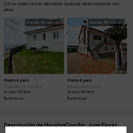
Otros viajeros han decidido reservar directamente con
ellos.
¡Desde 3€ menos!
¡Desde 8€ menos!
Hasta 6 pers.
Hasta 6 pers.
Carballo (A Coruña)
Neaño (A Coruña)
¡A sólo 20.1km!
¡A sólo 44.0km!
Barbacoa
Barbacoa
Descripción de HousingCoruña- Juan Florez