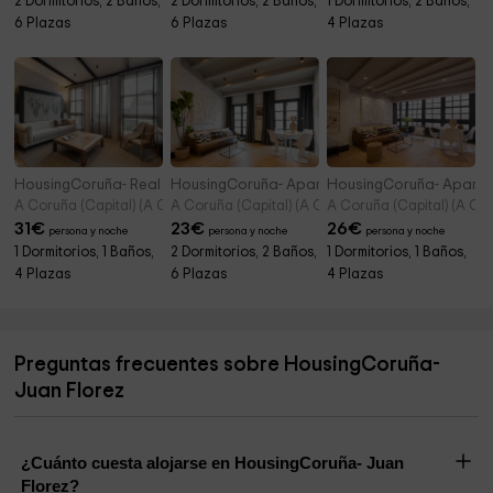
2 Dormitorios, 2 Baños,
2 Dormitorios, 2 Baños,
1 Dormitorios, 2 Baños,
6 Plazas
6 Plazas
4 Plazas
HousingCoruña- Real 58 4º
HousingCoruña- Apartment 4
HousingCoruña- Apartm
A Coruña (Capital) (A Coruña)
A Coruña (Capital) (A Coruña)
A Coruña (Capital) (A Co
31
€
23
€
26
€
persona y noche
persona y noche
persona y noche
1 Dormitorios, 1 Baños,
2 Dormitorios, 2 Baños,
1 Dormitorios, 1 Baños,
4 Plazas
6 Plazas
4 Plazas
Preguntas frecuentes sobre HousingCoruña-
Juan Florez
¿Cuánto cuesta alojarse en HousingCoruña- Juan
Florez?