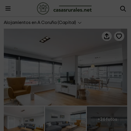
HousingCoruña- Juan Florez
Alojamientos en A Coruña (Capital)
+26 fotos