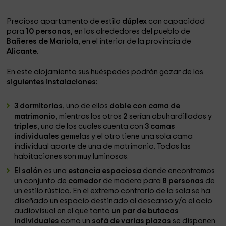
Precioso apartamento de estilo
dúplex
con capacidad
para
10 personas
, en los alrededores del pueblo de
Bañeres de Mariola
, en el interior de la provincia de
Alicante
.
En este alojamiento sus huéspedes podrán gozar de las
siguientes instalaciones:
3 dormitorios
, uno de ellos
doble con cama de
matrimonio
, mientras los otros
2
serían abuhardillados y
triples
, uno de los cuales cuenta con
3 camas
individuales
gemelas y el otro tiene una sola cama
individual aparte de una de matrimonio. Todas las
habitaciones son muy luminosas.
El salón
es una
estancia espaciosa
donde encontramos
un conjunto de
comedor
de madera para
8 personas
de
un estilo rústico. En el extremo contrario de la sala se ha
diseñado un espacio destinado al descanso y/o el ocio
audiovisual en el que tanto
un par de butacas
individuales
como un
sofá de varias plazas
se disponen