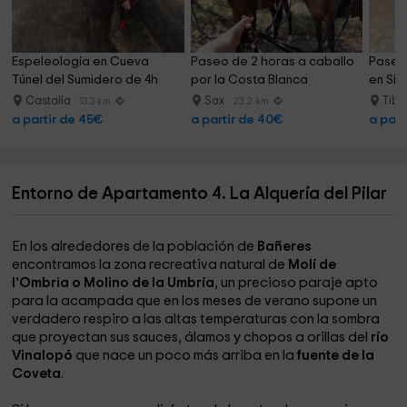
Espeleología en Cueva 
Paseo de 2 horas a caballo 
Paseo
Túnel del Sumidero de 4h
por la Costa Blanca
en Sie
Castalla
Sax
Tibi
13.3 km
23.2 km
a partir de 45€
a partir de 40€
a part
Entorno de Apartamento 4. La Alquería del Pilar
En los alrededores de la población de
Bañeres
encontramos la zona recreativa natural de
Molí de
l’Ombria o Molino de la Umbría
, un precioso paraje apto
para la acampada que en los meses de verano supone un
verdadero respiro a las altas temperaturas con la sombra
que proyectan sus sauces, álamos y chopos a orillas del
río
Vinalopó
que nace un poco más arriba en la
fuente de la
Coveta
.