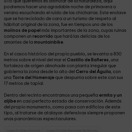
Si lo que queremos es disfrutar de la naturaleza, aquí
podremos hacer una agradable noche de primavera o
verano escuchando el ruido de las chicharras. Este enclave
que se ha reciclado de cara a un turismo de respeto al
hábitat original de la zona, fue en tiempos uno de los
molinos de papel
más importantes de la zona, cuyas ruinas
componen un
recorrido
que hará las delicias de los
amantes de la
mountainbike
.
En el casco histórico del propio pueblo, se levanta a 830
metros sobre el nivel del mar el
Castillo de Bañeres
, una
fortaleza de origen almohade con planta irregular que
gobierna la zona desde lo alto del
Cerro del Águila
, con
una
Torre del Homenaje
que despunta sobre este con sus
17 metros de tapial.
Dentro del recinto encontramos una pequeña
ermita y un
aljibe
en casi perfecto estado de conservación. Además
del propio monumento, como pasa con edificios de este
tipo, al tratarse de atalayas defensivas siempre proponen
unas panorámicas espectaculares.
Casas Rurales Alicante
Casas Rurales Banyeres De Mariola