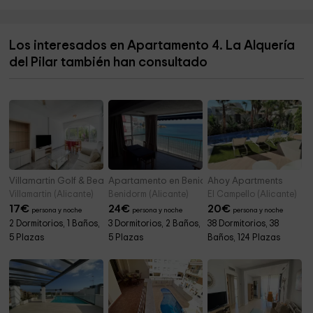
Parroquia Santiago Apóstol
9,3 km
Los interesados en Apartamento 4. La Alquería
Museo De La Muñeca
9,4 km
del Pilar también han consultado
Refugio Guerra Civil
9,8 km
Villamartin Golf & Beach
Apartamento en Benidorm en 1a línea del mar
Ahoy Apartments
Villamartin (Alicante)
Benidorm (Alicante)
El Campello (Alicante)
17
€
24
€
20
€
persona y noche
persona y noche
persona y noche
2 Dormitorios, 1 Baños,
3 Dormitorios, 2 Baños,
38 Dormitorios, 38
5 Plazas
5 Plazas
Baños, 124 Plazas