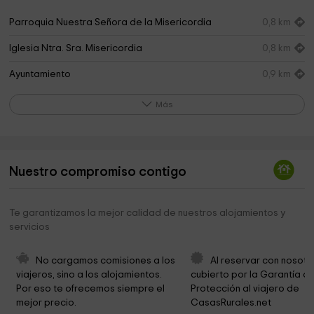
Parroquia Nuestra Señora de la Misericordia
0,8 km
Iglesia Ntra. Sra. Misericordia
0,8 km
Ayuntamiento
0,9 km
Ayuntamiento de Banyeres de Mariola
0,9 km
Más
Ermita de La Malena
1,0 km
Ermita del Santo Cristo
1,1 km
Nuestro compromiso contigo
Torre Museo Font Bona
1,2 km
Vinalopó
1,3 km
Te garantizamos la mejor calidad de nuestros alojamientos y
servicios
Museu Valencià del Paper
1,4 km
Cementerio Municipal
1,4 km
No cargamos comisiones a los 
Al reservar con nosotr
viajeros, sino a los alojamientos. 
cubierto por la Garantía de
Ermita San Antonio
3,0 km
Por eso te ofrecemos siempre el 
Protección al viajero de 
mejor precio.
CasasRurales.net
Toll Blau
3,2 km