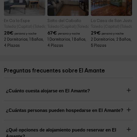
En Ca la Espe
Salto del Caballo
La Casa de San Justo
Toledo (Capital) (Toledo)
Toledo (Capital) (Toledo)
Toledo (Capital) (Toledo)
28
€
67
€
29
€
persona y noche
persona y noche
persona y noche
2 Dormitorios, 1 Baños,
1 Dormitorios, 1 Baños,
2 Dormitorios, 2 Baños,
4 Plazas
4 Plazas
5 Plazas
Preguntas frecuentes sobre El Amante
¿Cuánto cuesta alojarse en El Amante?
¿Cuántas personas pueden hospedarse en El Amante?
¿Qué opciones de alojamiento puedo reservar en El
Amante?