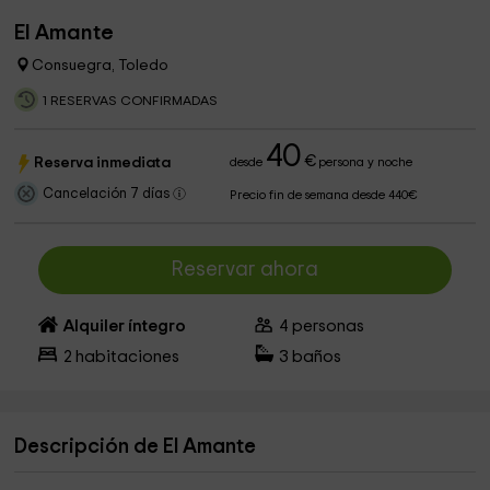
El Amante
Consuegra, Toledo
1 RESERVAS CONFIRMADAS
40
€
Reserva inmediata
desde
persona y noche
Cancelación 7 días
Precio fin de semana desde 440€
Reservar ahora
Alquiler íntegro
4
personas
2
habitaciones
3
baños
Descripción de El Amante