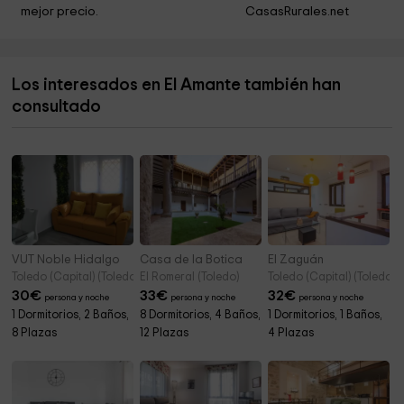
mejor precio.
CasasRurales.net
Los interesados en El Amante también han
consultado
VUT Noble Hidalgo
Casa de la Botica
El Zaguán
Toledo (Capital) (Toledo)
El Romeral (Toledo)
Toledo (Capital) (Toledo)
30
€
33
€
32
€
persona y noche
persona y noche
persona y noche
1 Dormitorios, 2 Baños,
8 Dormitorios, 4 Baños,
1 Dormitorios, 1 Baños,
8 Plazas
12 Plazas
4 Plazas