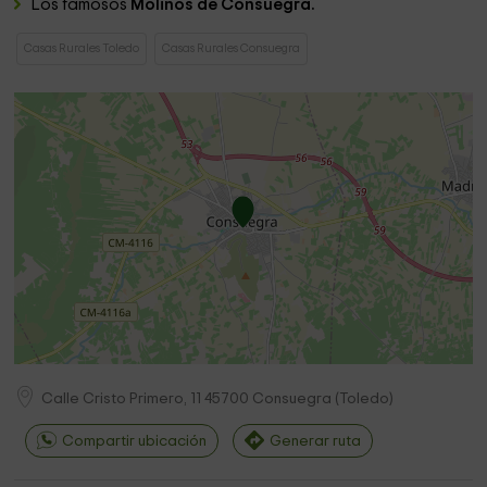
Los famosos
Molinos de Consuegra.
Casas Rurales Toledo
Casas Rurales Consuegra
Calle Cristo Primero, 11
45700
Consuegra
(
Toledo
)
Compartir ubicación
Generar ruta