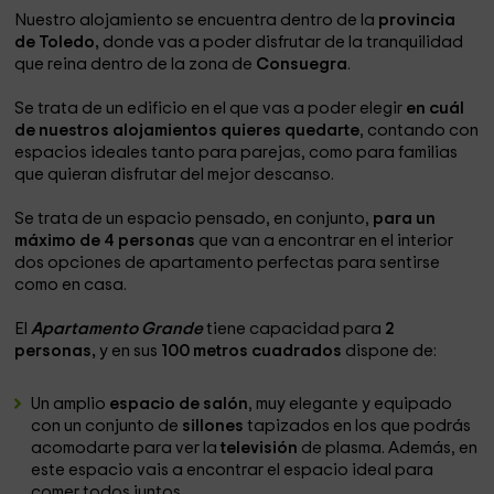
Nuestro alojamiento se encuentra dentro de la
provincia
de Toledo,
donde vas a poder disfrutar de la tranquilidad
que reina dentro de la zona de
Consuegra
.
Se trata de un edificio en el que vas a poder elegir
en cuál
de nuestros alojamientos quieres quedarte
, contando con
espacios ideales tanto para parejas, como para familias
que quieran disfrutar del mejor descanso.
Se trata de un espacio pensado, en conjunto,
para un
máximo de 4 personas
que van a encontrar en el interior
dos opciones de apartamento perfectas para sentirse
como en casa.
El
Apartamento Grande
tiene capacidad para
2
personas,
y en sus
100 metros cuadrados
dispone de:
Un amplio
espacio de salón
, muy elegante y equipado
con un conjunto de
sillones
tapizados en los que podrás
acomodarte para ver la
televisión
de plasma. Además, en
este espacio vais a encontrar el espacio ideal para
comer todos juntos.