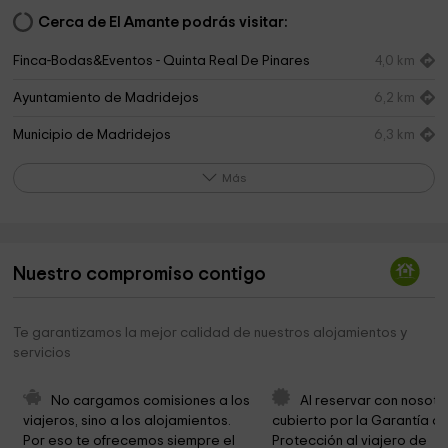
Cerca de El Amante podrás visitar:
Finca-Bodas&Eventos - Quinta Real De Pinares
4,0 km
Ayuntamiento de Madridejos
6,2 km
Municipio de Madridejos
6,3 km
Saffron and Ethnographic Museum
6,3 km
Más
Iglesia del Divino Salvador
6,4 km
Amor de Dios Hermanas
6,5 km
Nuestro compromiso contigo
Salón Del Reino
7,0 km
Te garantizamos la mejor calidad de nuestros alojamientos y
servicios
No cargamos comisiones a los 
Al reservar con nosotr
viajeros, sino a los alojamientos. 
cubierto por la Garantía de
Por eso te ofrecemos siempre el 
Protección al viajero de 