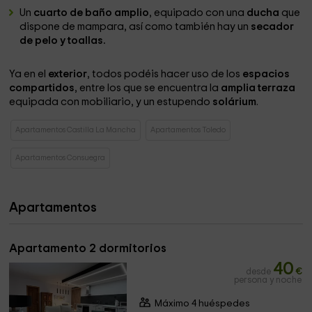
Un
cuarto de baño amplio
, equipado con una
ducha
que
dispone de mampara, así como también hay un
secador
de pelo y toallas.
Ya en el
exterior
, todos podéis hacer uso de los
espacios
compartidos
, entre los que se encuentra la
amplia terraza
equipada con mobiliario, y un estupendo
solárium
.
Apartamentos Castilla La Mancha
Apartamentos Toledo
Apartamentos Consuegra
Apartamentos
Apartamento 2 dormitorios
40
desde
€
persona y noche
Máximo 4 huéspedes