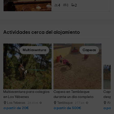
4
1
2
Actividades cerca del alojamiento
Multiaventura
Capeas
Multiaventura para colegios 
Capea en Tembleque 
Capea
en Los Yébenes
durante un día completo
despe
Los Yebenes
Tembleque
Alca
26.4 km
27.7 km
a partir de 20€
a partir de 500€
a part