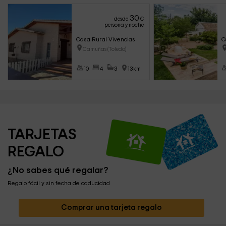
30
desde
€
persona y noche
Casa Rural Vivencias
C
Camuñas (Toledo)
10
4
3
13km
TARJETAS 
REGALO
¿No sabes qué regalar?
Regalo fácil y sin fecha de caducidad
Comprar una tarjeta regalo