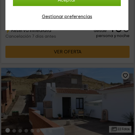
Aceptar
Toledo, donde vas a poder disfrutar de la tranquilidad que
reina dentro de la zona de Consuegra. Se trata de un edificio
en el que vas a...
Gestionar preferencias
40
€
Reserva inmediata
desde
persona y noche
Cancelación 7 días antes
VER OFERTA
22 Fotos