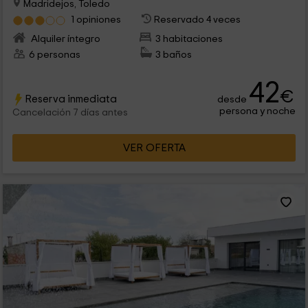
Madridejos, Toledo
1 opiniones
Reservado 4 veces
Alquiler íntegro
3 habitaciones
6 personas
3 baños
42
€
Reserva inmediata
desde
persona y noche
Cancelación 7 días antes
VER OFERTA