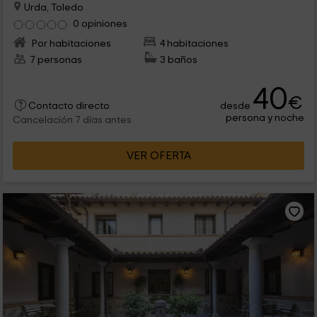
Urda, Toledo
0 opiniones
Por habitaciones
4 habitaciones
7 personas
3 baños
40
€
desde
Contacto directo
persona y noche
Cancelación 7 días antes
VER OFERTA