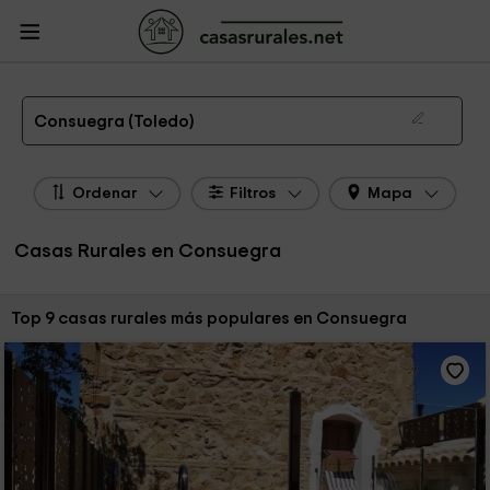
CasasRurales.net
Casas Rurales
Casas Rurales Castilla La Mancha
Casas
Rurales Toledo
Casas Rurales Consuegra
Las 9 mejores casas rurales en Consuegra de 2026
Consuegra (Toledo)
Ordenar
Filtros
Mapa
Casas Rurales en Consuegra
Ordenar por:
Top 9 casas rurales más populares en Consuegra