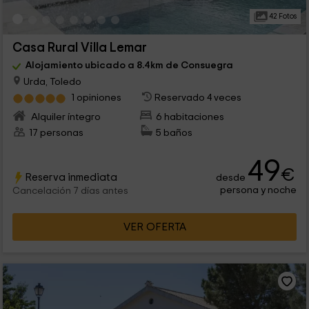
42 Fotos
Casa Rural Villa Lemar
Alojamiento ubicado a 8.4km de Consuegra
Urda, Toledo
1 opiniones
Reservado 4 veces
Alquiler íntegro
6 habitaciones
17 personas
5 baños
49
€
Reserva inmediata
desde
persona y noche
Cancelación 7 días antes
VER OFERTA