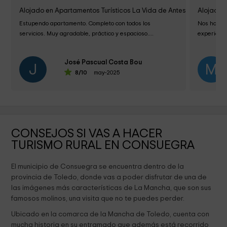
Alojado en Apartamentos Turísticos La Vida de Antes
Alojado 
Estupendo apartamento. Completo con todos los 
Nos hosped
servicios. Muy agradable, práctico y espacioso....
experienci
La habitac
José Pascual Costa Bou
un sistema
J
M
8
/10
may-2025
CONSEJOS SI VAS A HACER
TURISMO RURAL EN CONSUEGRA
El municipio de Consuegra se encuentra dentro de la
provincia de Toledo, donde vas a poder disfrutar de una de
las imágenes más características de La Mancha, que son sus
famosos molinos, una visita que no te puedes perder.
Ubicado en la comarca de la Mancha de Toledo, cuenta con
mucha historia en su entramado que además está recorrido