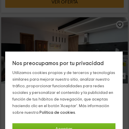
VER OFERTA
Nos preocupamos por tu privacidad
Utilizamos cookies propias y de terceros y tecnologías
18 Fotos
similares para mejorar nuestro sitio, analizar nuestro
tráfico, proporcionar funcionalidades para redes
El Amante
sociales y personalizar el contenido y la publicidad en
Consuegra, Toledo
función de tus hábitos de navegación, que aceptas
0 opiniones
Reservado 1 veces
haciendo clic en el botón 'Aceptar'. Más información
Alquiler íntegro
2 habitaciones
sobre nuestra
Política de cookies.
4 personas
3 baños
Nuestro alojamiento se encuentra dentro de la provincia de