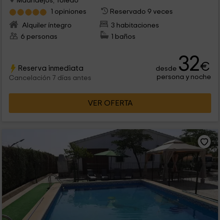
Madridejos, Toledo
1 opiniones
Reservado 9 veces
Alquiler íntegro
3 habitaciones
6 personas
1 baños
32
€
Reserva inmediata
desde
persona y noche
Cancelación 7 días antes
VER OFERTA