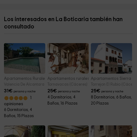
Cedro
11,9 km
Los interesados en La Boticaria también han
Ayuntamiento de Gata
11,9 km
consultado
Fuente Del Chorro GATA
11,9 km
Apartamentos Rurales San Pedro
Apartamentos rurales Tía Josefa
Apartamentos Sierra d
Valencia De Alcantara (Cáceres)
Tornavacas (Cáceres)
Torrejon El Rubio (Cácere
31
€
25
€
25
€
persona y noche
persona y noche
persona y noche
4 Dormitorios, 4
8 Dormitorios, 6 Baños,
1
Baños, 16 Plazas
20 Plazas
opiniones
6 Dormitorios, 4
Baños, 15 Plazas