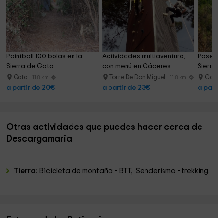
Paintball 100 bolas en la 
Actividades multiaventura, 
Paseo 
Sierra de Gata
con menú en Cáceres
Sierra
Gata
Torre De Don Miguel
Cad
11.8 km
11.8 km
a partir de 20€
a partir de 23€
a part
Otras actividades que puedes hacer cerca de
Descargamaria
Tierra:
Bicicleta de montaña - BTT, Senderismo - trekking.