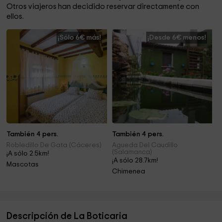
Otros viajeros han decidido reservar directamente con
ellos.
¡Sólo 6€ más!
¡Desde 6€ menos!
También 4 pers.
También 4 pers.
Robledillo De Gata (Cáceres)
Agueda Del Caudillo
(Salamanca)
¡A sólo 2.5km!
¡A sólo 28.7km!
Mascotas
Chimenea
Descripción de La Boticaria