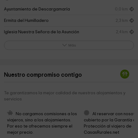
Ayuntamiento de Descargamaría
0,0 km
Ermita del Humilladero
2,3 km
Iglesia Nuestra Señora de la Asunción
2,4 km
La Bodega de Oleosetin
2,5 km
Más
Cascada El Chorritero
3,6 km
Ovejuela Chorrituelo
3,7 km
Nuestro compromiso contigo
Ermita de Santo Tomé (ruinas)
3,8 km
mirador a Erías
10,6 km
Te garantizamos la mejor calidad de nuestros alojamientos y
servicios
Ermita De San Blas
11,5 km
Torre de Don Miguel, Sierra de Gata
11,8 km
No cargamos comisiones a los 
Al reservar con nosotr
viajeros, sino a los alojamientos. 
cubierto por la Garantía de
Ayuntamiento de Torre de Don Miguel
11,8 km
Por eso te ofrecemos siempre el 
Protección al viajero de 
mejor precio.
CasasRurales.net
Ayuntamiento De Villasbuenas
11,8 km