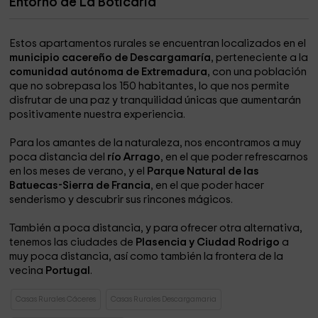
Entorno de La Boticaria
Estos apartamentos rurales se encuentran localizados en el
municipio cacereño de Descargamaría
, perteneciente a la
comunidad autónoma de Extremadura
, con una población
que no sobrepasa los 150 habitantes, lo que nos permite
disfrutar de una paz y tranquilidad únicas que aumentarán
positivamente nuestra experiencia.
Para los amantes de la naturaleza, nos encontramos a muy
poca distancia del
río Arrago
, en el que poder refrescarnos
en los meses de verano, y el
Parque Natural de las
Batuecas-Sierra de Francia
, en el que poder hacer
senderismo y descubrir sus rincones mágicos.
También a poca distancia, y para ofrecer otra alternativa,
tenemos las ciudades de
Plasencia y Ciudad Rodrigo
a
muy poca distancia, así como también la frontera de la
vecina
Portugal
.
Casas Rurales Cáceres
Casas Rurales Descargamaria