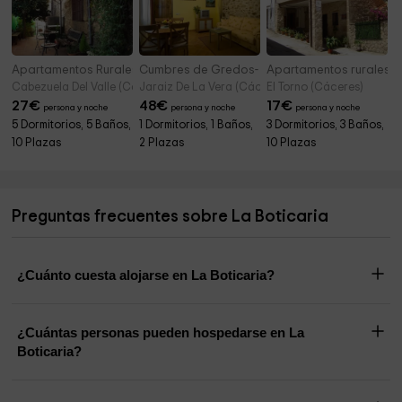
Apartamentos Rurales La Picaza del Jerte
Cumbres de Gredos- Tormantos
Apartamentos rurales 
Cabezuela Del Valle (Cáceres)
Jaraiz De La Vera (Cáceres)
El Torno (Cáceres)
27
€
48
€
17
€
persona y noche
persona y noche
persona y noche
5 Dormitorios, 5 Baños,
1 Dormitorios, 1 Baños,
3 Dormitorios, 3 Baños,
10 Plazas
2 Plazas
10 Plazas
Preguntas frecuentes sobre La Boticaria
¿Cuánto cuesta alojarse en La Boticaria?
¿Cuántas personas pueden hospedarse en La
Boticaria?