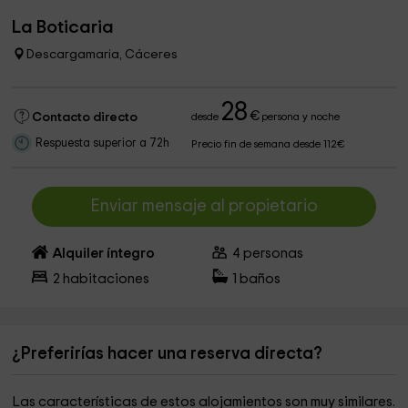
La Boticaria
Descargamaria, Cáceres
28
€
Contacto directo
desde
persona y noche
Respuesta superior a 72h
Precio fin de semana desde 112€
Enviar mensaje al propietario
Alquiler íntegro
4
personas
2
habitaciones
1
baños
¿Preferirías hacer una reserva directa?
Las características de estos alojamientos son muy similares.