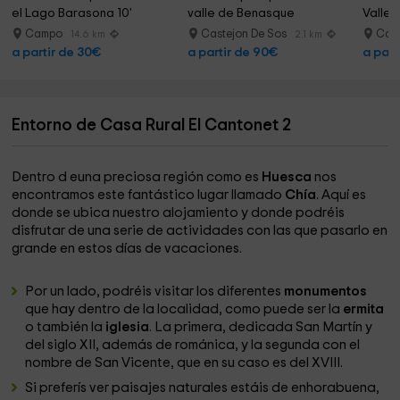
el Lago Barasona 10'
valle de Benasque
Valle 
Campo
Castejon De Sos
Cast
14.6 km
2.1 km
a partir de 30€
a partir de 90€
a part
Entorno de Casa Rural El Cantonet 2
Dentro d euna preciosa región como es
Huesca
nos
encontramos este fantástico lugar llamado
Chía
. Aquí es
donde se ubica nuestro alojamiento y donde podréis
disfrutar de una serie de actividades con las que pasarlo en
grande en estos días de vacaciones.
Por un lado, podréis visitar los diferentes
monumentos
que hay dentro de la localidad, como puede ser la
ermita
o también la
iglesia
. La primera, dedicada San Martín y
del siglo XII, además de románica, y la segunda con el
nombre de San Vicente, que en su caso es del XVIII.
Si preferís ver paisajes naturales estáis de enhorabuena,