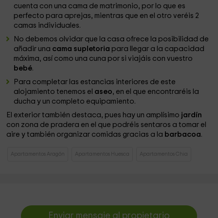
cuenta con una cama de matrimonio, por lo que es
perfecto para aprejas, mientras que en el otro veréis 2
camas individuales.
No debemos olvidar que la casa ofrece la posibilidad de
añadir una
cama supletoria
para llegar a la capacidad
máxima, así como una cuna por si viajáis con vuestro
bebé
.
Para completar las estancias interiores de este
alojamiento tenemos el
aseo
, en el que encontraréis la
ducha y un completo equipamiento.
El exterior también destaca, pues hay un amplísimo
jardín
con zona de pradera en el que podréis sentaros a tomar el
aire y también organizar comidas gracias a la
barbacoa
.
Apartamentos Aragón
Apartamentos Huesca
Apartamentos Chia
Enviar mensaje al propietario