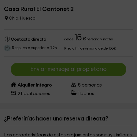
Casa Rural El Cantonet 2
Chia, Huesca
15
€
Contacto directo
desde
persona y noche
Respuesta superior a 72h
Precio fin de semana desde 150€
Enviar mensaje al propietario
Alquiler íntegro
5
personas
2
habitaciones
1
baños
¿Preferirías hacer una reserva directa?
Las características de estos alojamientos son muy similares.