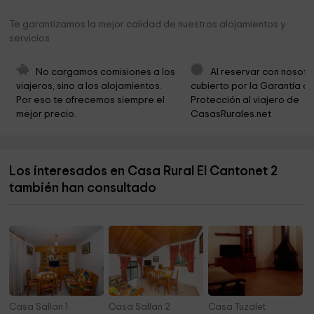
Ermita de San Aventín
5,7 km
Te garantizamos la mejor calidad de nuestros alojamientos y
servicios
Ayuntamiento De Sahun
6,2 km
Iglesia de Sant Joan Babtista
6,3 km
No cargamos comisiones a los 
Al reservar con nosotr
viajeros, sino a los alojamientos. 
cubierto por la Garantía de
Ermita de Santa Chulia
6,8 km
Por eso te ofrecemos siempre el 
Protección al viajero de 
mejor precio.
CasasRurales.net
Iglesia de San Pedro Apóstol de Anciles
8,6 km
Ermita de San Gregorio
8,8 km
Los interesados en Casa Rural El Cantonet 2
Ermita de San José
9,0 km
también han consultado
Cascada dels Prats
9,1 km
Casa Sallan 1
Casa Sallan 2
Casa Tuzalet