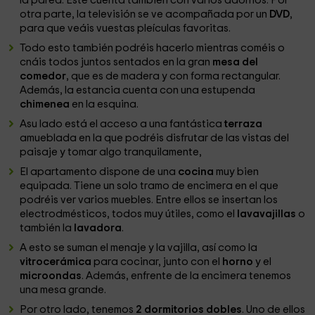
la pared. Este cuenta también con varios adornos. Por
otra parte, la televisión se ve acompañada por un
DVD
,
para que veáis vuestas pleículas favoritas.
Todo esto también podréis hacerlo mientras coméis o
cnáis todos juntos sentados en la gran
mesa del
comedor
, que es de madera y con forma rectangular.
Además, la estancia cuenta con una estupenda
chimenea
en la esquina.
Asu lado está el acceso a una fantástica
terraza
amueblada en la que podréis disfrutar de las vistas del
paisaje y tomar algo tranquilamente,
El apartamento dispone de una
cocina
muy bien
equipada. Tiene un solo tramo de encimera en el que
podréis ver varios muebles. Entre ellos se insertan los
electrodmésticos, todos muy útiles, como el
lavavajillas
o
también la
lavadora
.
A esto se suman el menaje y la vajilla, así como la
vitrocerámica
para cocinar, junto con el
horno
y el
microondas
. Además, enfrente de la encimera tenemos
una mesa grande.
Por otro lado, tenemos
2 dormitorios dobles
. Uno de ellos