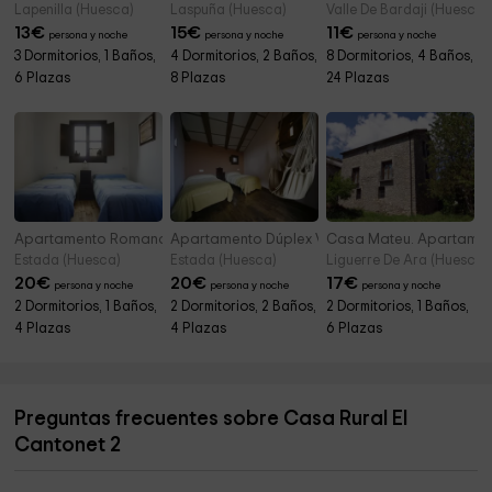
Lapenilla (Huesca)
Laspuña (Huesca)
Valle De Bardaji (Huesca)
13
€
15
€
11
€
persona y noche
persona y noche
persona y noche
3 Dormitorios, 1 Baños,
4 Dormitorios, 2 Baños,
8 Dormitorios, 4 Baños,
6 Plazas
8 Plazas
24 Plazas
Apartamento Romano
Apartamento Dúplex Villastata
Casa Mateu. Apartamen
Estada (Huesca)
Estada (Huesca)
Liguerre De Ara (Huesca)
20
€
20
€
17
€
persona y noche
persona y noche
persona y noche
2 Dormitorios, 1 Baños,
2 Dormitorios, 2 Baños,
2 Dormitorios, 1 Baños,
4 Plazas
4 Plazas
6 Plazas
Preguntas frecuentes sobre Casa Rural El
Cantonet 2