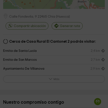
Calle Fondevila, 9
22465
Chia
(
Huesca
)
Compartir ubicación
Generar ruta
Cerca de Casa Rural El Cantonet 2 podrás visitar:
Ermita de Santa Lucía
2,4 km
Ermita de San Marcos
2,7 km
Ayuntamiento De Villanova
2,9 km
Ayuntamiento de Sesue
3,3 km
Más
Ermita de Santa Cecilia
3,8 km
Ermita de San Pedro
4,4 km
Nuestro compromiso contigo
Ermita de San Sadurní
4,8 km