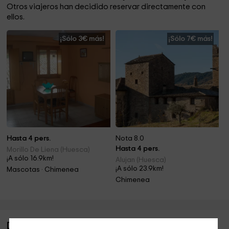
Otros viajeros han decidido reservar directamente con
ellos.
¡Sólo 3€ más!
¡Sólo 7€ más!
Hasta 4 pers.
Nota 8.0
Hasta 4 pers.
Morillo De Liena (Huesca)
¡A sólo 16.9km!
Alujan (Huesca)
¡A sólo 23.9km!
Mascotas · Chimenea
Chimenea
Descripción de Casa Rural El Cantonet 2