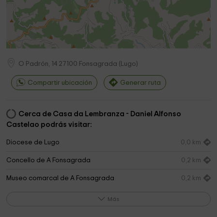
O Padrón, 14
27100
Fonsagrada
(
Lugo
)
Compartir ubicación
Generar ruta
Cerca de Casa da Lembranza - Daniel Alfonso
Castelao podrás visitar:
Diocese de Lugo
0,0 km
Concello de A Fonsagrada
0,2 km
Museo comarcal de A Fonsagrada
0,2 km
Capilla De Santa Bárbara. Cno De Santiago
3,3 km
Más
Primitivo.