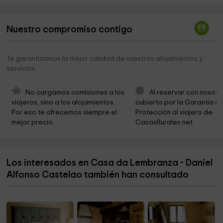
Ermita de Santa Bárbara de Barbeitos
3,4 km
Fervenza de Queixoiro
5,1 km
Nuestro compromiso contigo
Iglesia Parroquial de Santa María de Allonca
9,1 km
Te garantizamos la mejor calidad de nuestros alojamientos y
Cementeria san cibran
11,3 km
servicios
Mirador De Arexo
11,5 km
No cargamos comisiones a los 
Al reservar con nosotr
Igrexa de Os Cangos
12,0 km
viajeros, sino a los alojamientos. 
cubierto por la Garantía de
Por eso te ofrecemos siempre el 
Protección al viajero de 
Mazo de Mazonovo
13,2 km
mejor precio.
CasasRurales.net
Conjunto Etnográfico Mazonovo
13,2 km
Ruta Del Agua
13,4 km
Los interesados en Casa da Lembranza - Daniel
Casa do Concello
13,8 km
Alfonso Castelao también han consultado
Area Recreativa de Ferreira
13,9 km