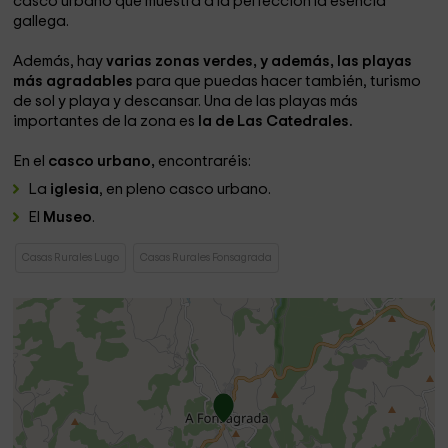
casco urbano que muestra a la perfección la esencia
gallega.
Además, hay
varias zonas verdes, y además, las playas
más agradables
para que puedas hacer también, turismo
de sol y playa y descansar. Una de las playas más
importantes de la zona es
la de Las Catedrales.
En el
casco urbano,
encontraréis:
La
iglesia
, en pleno casco urbano.
El
Museo
.
Casas Rurales Lugo
Casas Rurales Fonsagrada