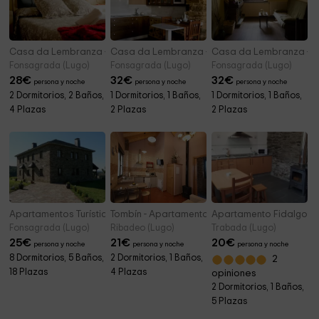
Casa da Lembranza - Concepción Arenal
Casa da Lembranza - Álvaro Cunqueiro
Casa da Lembranza - C
Fonsagrada (Lugo)
Fonsagrada (Lugo)
Fonsagrada (Lugo)
28
€
32
€
32
€
persona y noche
persona y noche
persona y noche
2 Dormitorios, 2 Baños,
1 Dormitorios, 1 Baños,
1 Dormitorios, 1 Baños,
4 Plazas
2 Plazas
2 Plazas
Apartamentos Turísticos Casoa de Braña
Tombín - Apartamentos Bouso
Apartamento Fidalgo
Fonsagrada (Lugo)
Ribadeo (Lugo)
Trabada (Lugo)
25
€
21
€
20
€
persona y noche
persona y noche
persona y noche
8 Dormitorios, 5 Baños,
2 Dormitorios, 1 Baños,
2
18 Plazas
4 Plazas
opiniones
2 Dormitorios, 1 Baños,
5 Plazas