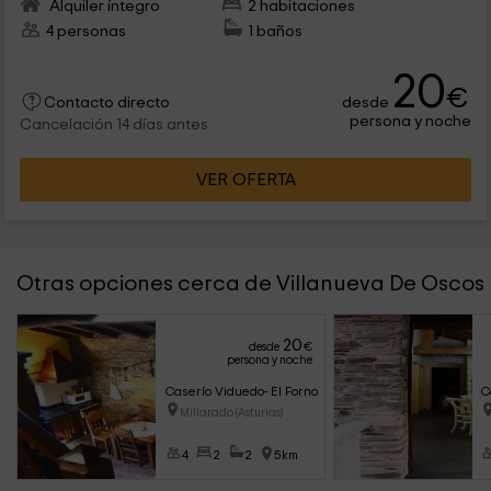
Alquiler íntegro
2 habitaciones
4 personas
1 baños
20
€
desde
Contacto directo
persona y noche
Cancelación 14 días antes
VER OFERTA
Otras opciones cerca de Villanueva De Oscos
20
desde
€
persona y noche
Caserío Viduedo- El Forno
C
Millarado (Asturias)
4
2
2
5km