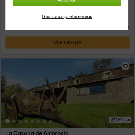
Aceptar
es...
28
Gestionar preferencias
€
desde
Contacto directo
persona y noche
Respuesta inferior a 24h
VER OFERTA
19 Fotos
La Casona de Ambrosio