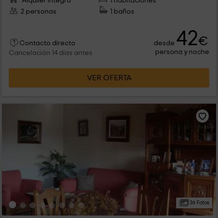
Alquiler íntegro
1 habitaciones
2 personas
1 baños
42
€
desde
Contacto directo
persona y noche
Cancelación 14 días antes
VER OFERTA
36 Fotos