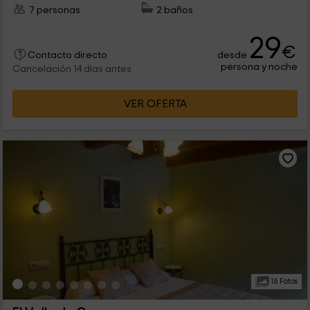
7 personas
2 baños
29
€
desde
Contacto directo
persona y noche
Cancelación 14 días antes
VER OFERTA
16 Fotos