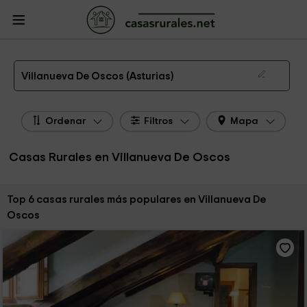
CasasRurales.net
Casas Rurales
Casas Rurales Asturias
Casas Rurales
Villanueva De Oscos
Las 6 mejores casas rurales en Villanueva De Oscos de 2026
Villanueva De Oscos (Asturias)
Ordenar
Filtros
Mapa
Casas Rurales en Villanueva De Oscos
Ordenar por:
Top 6 casas rurales más populares en Villanueva De
Oscos