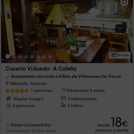
15 Fotos
Caserío Viduedo- A Calella
Alojamiento ubicado a 5.5km de Villanueva De Oscos
Millarado, Asturias
1 opiniones
Reservado 2 veces
Alquiler íntegro
3 habitaciones
6 personas
2 baños
18
€
Reserva inmediata
desde
persona y noche
Cancelación 14 días antes