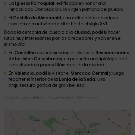
La
Iglesia Parroquial
, edificada en honor a la
Inmaculada Concepción, la virgen patrona del pueblo.
El
Castillo de Almonacid
, una edificación de origen
musulán con actividad militar hasta el siglo XVI.
Dada la cercanía del pueblo a la
ciudad
, podéis hacer
rutas muy interesantes por los alrededores y volver en el
mismo día:
En
Castellón
os recomendamos visitar la
Reserva marina
de las Islas Columbretes
, un pequeño archipiélago de 4
islas situado a pocos kilómetros de la ciudad.
En
Valencia
, podéis visitar el
Mercado Central
y luego
recorrer el interior de la
Lonja de la Seda
, una
arquitectura gótica de gran belleza.
Casas Rurales Castellón
Casas Rurales Vall De Almonacid