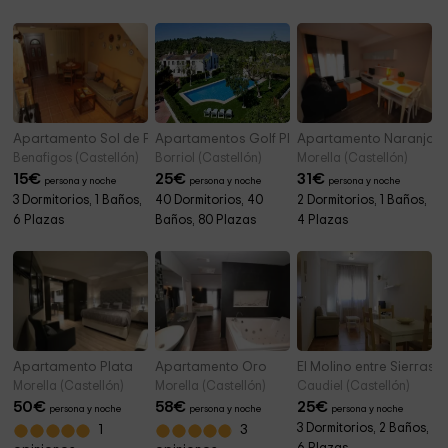
Apartamento Sol de Pico
Apartamentos Golf Place
Apartamento Naranja
Benafigos (Castellón)
Borriol (Castellón)
Morella (Castellón)
15
€
25
€
31
€
persona y noche
persona y noche
persona y noche
3 Dormitorios, 1 Baños,
40 Dormitorios, 40
2 Dormitorios, 1 Baños,
6 Plazas
Baños, 80 Plazas
4 Plazas
Apartamento Plata
Apartamento Oro
El Molino entre Sierras
Morella (Castellón)
Morella (Castellón)
Caudiel (Castellón)
50
€
58
€
25
€
persona y noche
persona y noche
persona y noche
3 Dormitorios, 2 Baños,
1
3