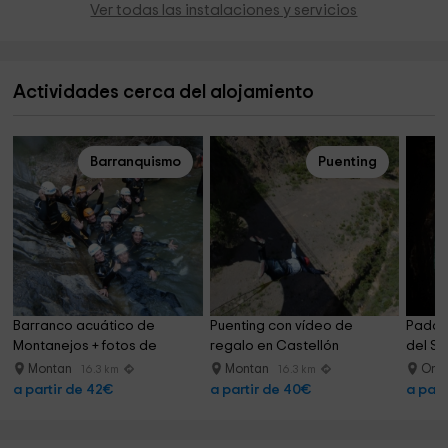
Ver todas las instalaciones y servicios
Actividades cerca del alojamiento
Barranquismo
Puenting
Barranco acuático de 
Puenting con vídeo de 
Paddle
Montanejos + fotos de 
regalo en Castellón
del Si
regalo
Montan
Montan
Ond
16.3 km
16.3 km
a partir de 42€
a partir de 40€
a part