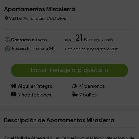
Apartamentos Mirasierra
Vall De Almonacid, Castellón
21
€
Contacto directo
desde
persona y noche
Respuesta inferior a 24h
Precio fin de semana desde 300€
Enviar mensaje al propietario
Alquiler íntegro
41
personas
7
habitaciones
7
baños
Descripción de Apartamentos Mirasierra
En el
Vall de Almoacid
, un pequeño municipio valenciano de