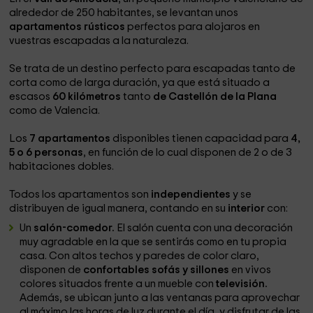
alrededor de 250 habitantes, se levantan unos
apartamentos rústicos
perfectos para alojaros en
vuestras escapadas a la naturaleza.
Se trata de un destino perfecto para escapadas tanto de
corta como de larga duración, ya que está situado a
escasos
60 kilómetros
tanto
de Castellón de la Plana
como de Valencia.
Los
7 apartamentos
disponibles tienen capacidad para
4,
5 o 6 personas
, en función de lo cual disponen de 2 o de 3
habitaciones dobles.
Todos los apartamentos son
independientes
y se
distribuyen de igual manera, contando en su
interior
con:
Un
salón-comedor.
El salón cuenta con una decoración
muy agradable en la que se sentirás como en tu propia
casa. Con altos techos y paredes de color claro,
disponen de
confortables sofás y sillones
en vivos
colores situados frente a un mueble con
televisión.
Además, se ubican junto a las ventanas para aprovechar
al máximo las horas de luz durante el día, y disfrutar de las