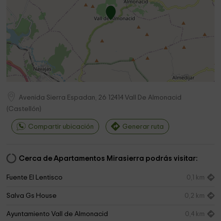
Avenida Sierra Espadan, 26
12414
Vall De Almonacid
(
Castellón
)
Compartir ubicación
Generar ruta
Cerca de Apartamentos Mirasierra podrás visitar:
Fuente El Lentisco
0,1 km
Salva Gs House
0,2 km
Ayuntamiento Vall de Almonacid
0,4 km