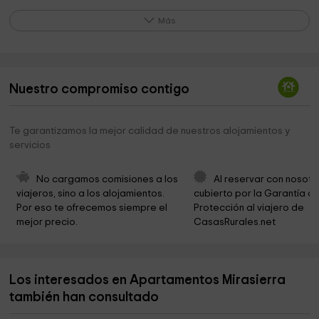
Parroquia de La Purísima Concepció
0,4 km
Más
La Solana
0,4 km
Balsa de los Patos
0,7 km
Nuestro compromiso contigo
Iglesia de San Juan Bautista
2,1 km
Ermita en Algimia de Almonacid y vistas
2,1 km
Te garantizamos la mejor calidad de nuestros alojamientos y
servicios
Ermita de la Cueva Santa
2,1 km
Ermita de San Cristóbal
3,8 km
No cargamos comisiones a los 
Al reservar con nosotr
viajeros, sino a los alojamientos. 
cubierto por la Garantía de
Ayuntamiento de Matet
3,9 km
Por eso te ofrecemos siempre el 
Protección al viajero de 
mejor precio.
CasasRurales.net
Iglesia Parroquial de San Juan Bautista
4,0 km
Parroquia De San Pedro Apóstol
4,0 km
Los interesados en Apartamentos Mirasierra
Ermita de San Blas
4,0 km
también han consultado
Ermita de Santa Bárbara
4,0 km