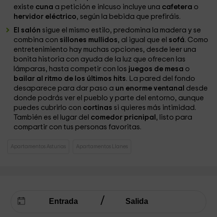
existe
cuna
a petición e inlcuso incluye una
cafetera
o
hervidor eléctrico
, según la bebida que prefiráis.
El salón
sigue el mismo estilo, predomina la madera y se
combina con
sillones mullidos
, al igual que el
sofá
. Como
entretenimiento hay muchas opciones, desde leer una
bonita historia con ayuda de la luz que ofrecen las
lámparas, hasta competir con los
juegos de mesa
o
bailar al ritmo de los últimos hits
. La pared del fondo
desaparece para dar paso a
un enorme ventanal
desde
donde podrás ver el pueblo y parte del entorno, aunque
puedes cubrirlo con
cortinas
si quieres más intimidad.
También es el lugar del
comedor pricnipal
, listo para
compartir con tus personas favoritas.
Apartamentos Asturias
Apartamentos Llanes