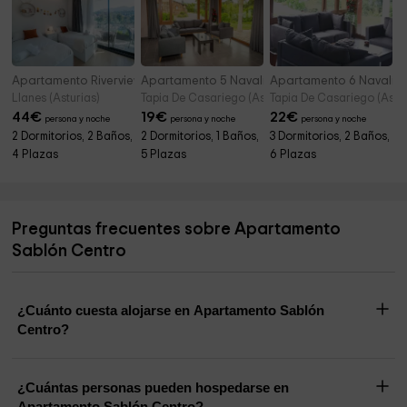
Apartamento Riverview
Apartamento 5 Navalín
Apartamento 6 Navalín
Llanes (Asturias)
Tapia De Casariego (Asturias)
Tapia De Casariego (Astur
44
€
19
€
22
€
persona y noche
persona y noche
persona y noche
2 Dormitorios, 2 Baños,
2 Dormitorios, 1 Baños,
3 Dormitorios, 2 Baños,
4 Plazas
5 Plazas
6 Plazas
Preguntas frecuentes sobre Apartamento
Sablón Centro
¿Cuánto cuesta alojarse en Apartamento Sablón
Centro?
¿Cuántas personas pueden hospedarse en
Apartamento Sablón Centro?