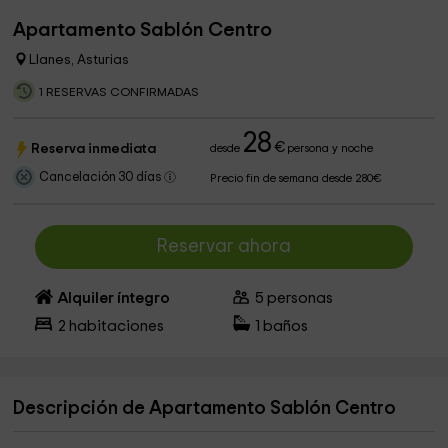
Apartamento Sablón Centro
Llanes, Asturias
1 RESERVAS CONFIRMADAS
28
€
Reserva inmediata
desde
persona y noche
Cancelación 30 días
Precio fin de semana desde 280€
Reservar ahora
Alquiler íntegro
5
personas
2
habitaciones
1
baños
Descripción de Apartamento Sablón Centro