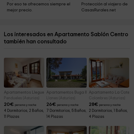
Museo Etnográfico del Oriente de Asturias
3,8 km
Por eso te ofrecemos siempre el 
Protección al viajero de 
mejor precio.
CasasRurales.net
Iglesia de San Julián de Porrúa
3,9 km
Aparcamiento
4,0 km
Los interesados en Apartamento Sablón Centro
Playa de Andrin
4,1 km
también han consultado
Playa de troenzo
5,2 km
Apartamentos Lleguera
Apartamentos Buga II
Apartamento La Coter
Pendueles (Asturias)
Llanes (Asturias)
Colombres (Asturias)
20
€
26
€
28
€
persona y noche
persona y noche
persona y noche
4 Dormitorios, 2 Baños,
7 Dormitorios, 5 Baños,
2 Dormitorios, 1 Baños,
11 Plazas
14 Plazas
4 Plazas