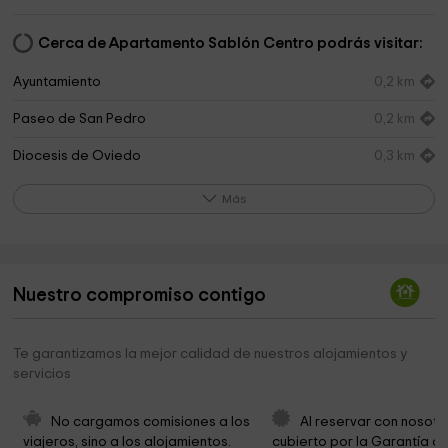
Cerca de Apartamento Sablón Centro podrás visitar:
Ayuntamiento
0,2 km
Paseo de San Pedro
0,2 km
Diocesis de Oviedo
0,3 km
Paseo De San Pedro
0,4 km
Más
Faro de San Antón
0,7 km
Cementerio de Cue
1,9 km
Nuestro compromiso contigo
Prau Riu
2,1 km
Guadalupe Church
3,0 km
Te garantizamos la mejor calidad de nuestros alojamientos y
servicios
Ermita de Santa María
3,3 km
Parque
3,8 km
No cargamos comisiones a los 
Al reservar con nosotr
viajeros, sino a los alojamientos. 
cubierto por la Garantía de