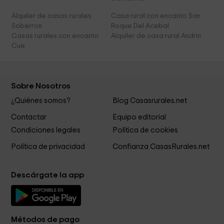
Alquiler de casas rurales
Casa rural con encanto San
Soberron
Roque Del Acebal
Casas rurales con encanto
Alquiler de casa rural Andrin
Cue
Sobre Nosotros
¿Quiénes somos?
Blog Casasrurales.net
Contactar
Equipo editorial
Condiciones legales
Política de cookies
Política de privacidad
Confianza CasasRurales.net
Descárgate la app
Métodos de pago