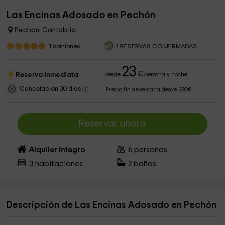
Las Encinas Adosado en Pechón
Pechon, Cantabria
1
opiniones
1 RESERVAS CONFIRMADAS
23
€
Reserva inmediata
desde
persona y noche
Cancelación 30 días
Precio fin de semana desde 280€
Reservar ahora
Alquiler íntegro
6
personas
3
habitaciones
2
baños
Descripción de Las Encinas Adosado en Pechón