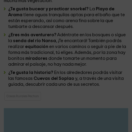
mucha más vegetación.
¿Te gusta bucear y practicar snorkel?
La
Playa de
Arama
tiene aguas tranquilas aptas para el baño que te
están esperando, así como arena fina sobre la que
tumbarte a descansar después.
¿Eres más aventurero?
Adéntrate en los bosques o sigue
la
senda del río Nansa
, ¡Te encantará! También podrás
realizar
equitación
en varios caminos o seguir a pie de la
forma más tradicional, tú eliges. Además, por la zona hay
bonitos
miradores
donde tomarte un momento para
admirar el paisaje, no hay nada mejor.
¿Te gusta la historia?
En los alrededores podrás visitar
las famosas
Cuevas del Soplao
y, a través de una visita
guiada, descubrir cada uno de sus secretos.
Casas Rurales Pechon