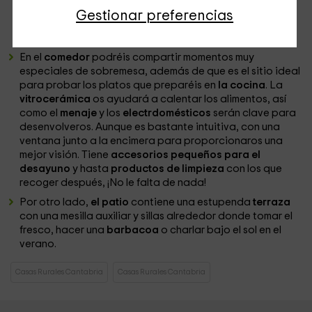
juegos de mesa
siempre son los protagonistas en cada
Gestionar preferencias
reunión familiar, hemos dejado algunos para que os
divirtáis, así que las posibilidades son varias.
En el
comedor
podréis compartir momentos muy
especiales de sobremesa, además de que es el sitio ideal
para probar los platos que preparéis en
la cocina
. La
vitrocerámica
os ayudará a calentar los alimentos, así
como el
menaje
y los
electrdomésticos
serán clave para
desenvolveros. Aunque es bastante intuitiva, con una
ventana junto a la encimera para proporcionaros una
mejor visión. Tiene
accesorios pequeños para el
desayuno
y hasta
productos de limpieza
con los que
recoger después, ¡No le falta de nada!
Por otro lado,
el patio
contiene una estupenda
terraza
con una mesilla auxiliar y sillas alrededor donde tomar el
fresco, hacer una
barbacoa
o charlar bajo el sol en el
verano.
Casas Rurales Cantabria
Casas Rurales Cantabria