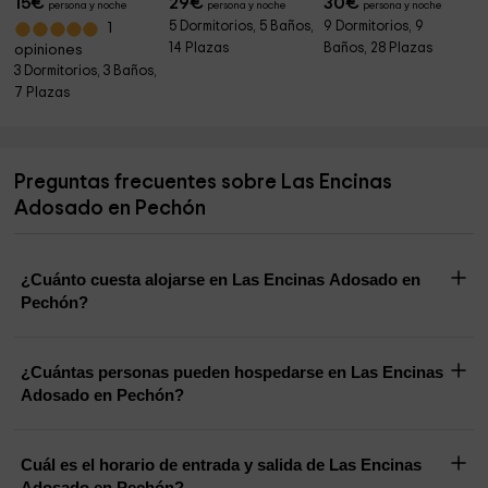
15
€
29
€
30
€
persona y noche
persona y noche
persona y noche
5 Dormitorios, 5 Baños,
9 Dormitorios, 9
1
14 Plazas
Baños, 28 Plazas
opiniones
3 Dormitorios, 3 Baños,
7 Plazas
Preguntas frecuentes sobre Las Encinas
Adosado en Pechón
¿Cuánto cuesta alojarse en Las Encinas Adosado en
Pechón?
¿Cuántas personas pueden hospedarse en Las Encinas
Adosado en Pechón?
Cuál es el horario de entrada y salida de Las Encinas
Adosado en Pechón?