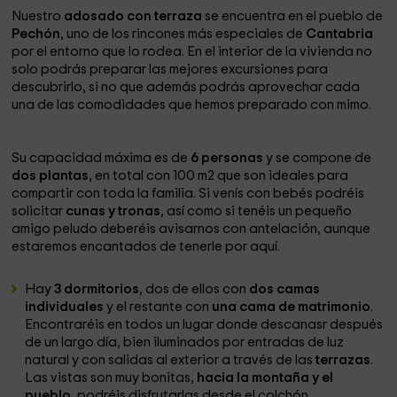
Nuestro
adosado con terraza
se encuentra en el pueblo de
Pechón
, uno de los rincones más especiales de
Cantabria
por el entorno que lo rodea. En el interior de la vivienda no
solo podrás preparar las mejores excursiones para
descubrirlo, si no que además podrás aprovechar cada
una de las comodidades que hemos preparado con mimo.
Su capacidad máxima es de
6 personas
y se compone de
dos plantas
, en total con 100 m2 que son ideales para
compartir con toda la familia. Si venís con bebés podréis
solicitar
cunas y tronas
, así como si tenéis un pequeño
amigo peludo deberéis avisarnos con antelación, aunque
estaremos encantados de tenerle por aquí.
Hay
3 dormitorios
, dos de ellos con
dos camas
individuales
y el restante con
una cama de matrimonio
.
Encontraréis en todos un lugar donde descanasr después
de un largo día, bien iluminados por entradas de luz
natural y con salidas al exterior a través de las
terrazas
.
Las vistas son muy bonitas,
hacia la montaña y el
pueblo
, podréis disfrutarlas desde el colchón.