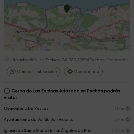
Urbanización Las Encinas, CA-380
39594
Pechon
(
Cantabria
)
Compartir ubicación
Generar ruta
Cerca de Las Encinas Adosado en Pechón podrás
visitar:
Cementerio De Pesues
1,1 km
Ayuntamiento de Val de San Vicente
1,8 km
Iglesia de Santa María de los Ángeles de Prio
2,9 km