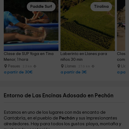
Paddle Surf
Tirolina
Clase de SUP Yoga en Tina 
Laberinto en Llanes para 
Clases
Menor, 1 hora
niños 30 min
comple
Pesues
Llanes
Lla
2.3 km
27.6 km
a partir de 30€
a partir de 3€
a part
Entorno de Las Encinas Adosado en Pechón
Estamos en uno de los lugares con más encanto de
Cantabria, en el pueblo de
Pechón
y sus impresionantes
alrededores. Hay para todos los gustos: playa, montaña y