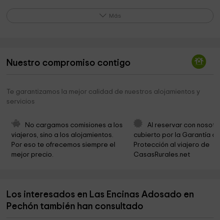
Playa del Sable - Bollicamp
3,0 km
Más
Área recreativa Muñorrodero
3,0 km
Parroquia de los Santos Mártires Emeterio y
3,2 km
Celedonio
Nuestro compromiso contigo
"Trascudia".SENDA FLUVIAL NANSA (Inicio)
3,3 km
Te garantizamos la mejor calidad de nuestros alojamientos y
Ermita de San Emeterio
3,6 km
servicios
Ruinas de la Iglesia de San Julián
3,8 km
No cargamos comisiones a los 
Al reservar con nosotr
Faro de San Emeterio
3,9 km
viajeros, sino a los alojamientos. 
cubierto por la Garantía de
Por eso te ofrecemos siempre el 
Protección al viajero de 
sams
4,3 km
mejor precio.
CasasRurales.net
Iglesia de San Julian
4,4 km
Indianos Archive Foundation
4,5 km
Los interesados en Las Encinas Adosado en
Cementerio de Serdio
4,5 km
Pechón también han consultado