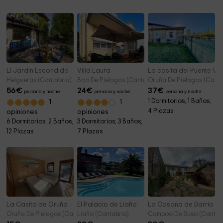
Municipio de Ribadedeva
4,6 km
El Jardín Escondido
Villa Laura
La casita del Puente Vie
Helgueras (Cantabria)
Boo De Pielagos (Cantabria)
Oruña De Pielagos (Canta
56
€
24
€
37
€
persona y noche
persona y noche
persona y noche
1 Dormitorios, 1 Baños,
1
1
4 Plazas
opiniones
opiniones
6 Dormitorios, 2 Baños,
3 Dormitorios, 3 Baños,
12 Plazas
7 Plazas
La Casita de Oruña
El Palacio de Liaño
La Casona de Barrio
Oruña De Pielagos (Cantabria)
Liaño (Cantabria)
Campoo De Suso (Cantabr