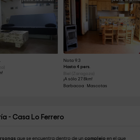
.
Nota 9.3
Hasta 4 pers.
za)
m!
Biel (Zaragoza)
¡A sólo 27.8km!
Barbacoa · Mascotas
a - Casa Lo Ferrero
ersonas
que se encuentra dentro de un
complejo
en el que