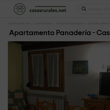
CasasRurales.net
Casas Rurales
Casas Rurales Aragón
Casas Rurales Hu
Apartamento Panadería - Cas