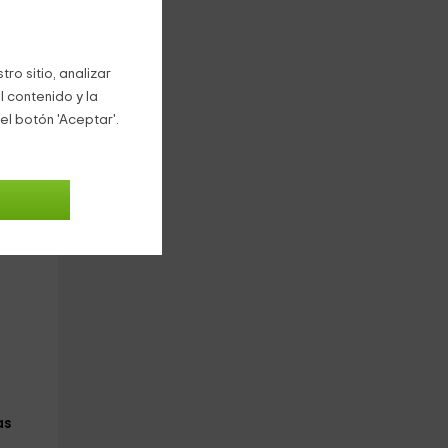
ilar
ro sitio, analizar
l contenido y la
el botón 'Aceptar'.
lones
os
as