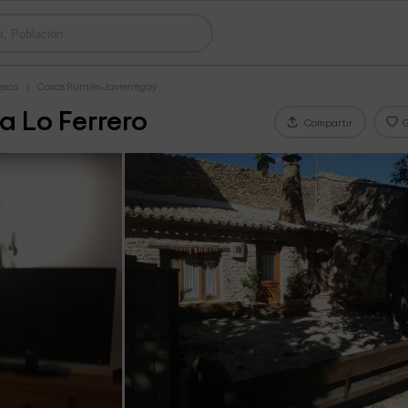
esca
Casas Rurales Javierregay
a Lo Ferrero
Compartir