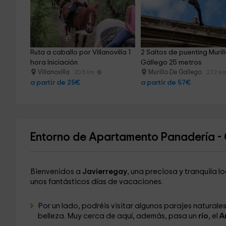
Ruta a caballo por Villanovilla 1 
2 Saltos de puenting Murill
hora Iniciación
Gállego 25 metros
Villanovilla
Murillo De Gallego
20.5 km
27.2 k
a partir de 25€
a partir de 57€
Entorno de Apartamento Panadería - 
Bienvenidos a
Javierregay
, una preciosa y tranquila 
unos fantásticos días de vacaciones.
Por un lado, podréis visitar algunos parajes naturale
belleza. Muy cerca de aquí, además, pasa un
río
, el
A