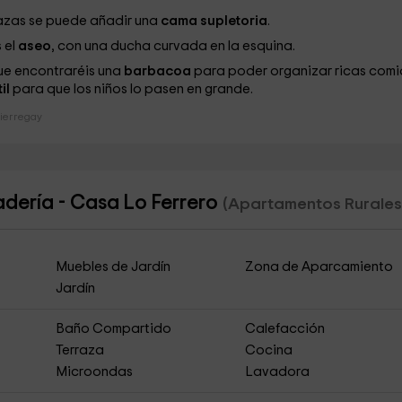
lazas se puede añadir una
cama supletoria
.
 el
aseo
, con una ducha curvada en la esquina.
que encontraréis una
barbacoa
para poder organizar ricas com
il
para que los niños lo pasen en grande.
ierregay
dería - Casa Lo Ferrero
(Apartamentos Rurales
Muebles de Jardín
Zona de Aparcamiento
Jardín
Baño Compartido
Calefacción
Terraza
Cocina
Microondas
Lavadora