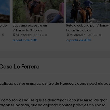
o de 
Bautismo ecuestre en 
Ruta a caballo por Villanovil
Villanovilla 3 horas
horas Iniciación
Villanovilla
Villanovilla
m
20.5 km
20.5 km
a partir de 60€
a partir de 45€
Casa Lo Ferrero
localidad que se enmarca dentro de
Huesca
y donde podréis pa
s como son los
valles
que se denominan
Echo y el Ansó
, de gran
ragón Subordán
, que va dejando bonitos paisajes a su paso.