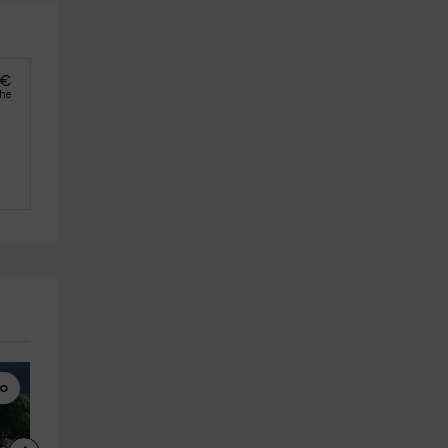
€
che
lo
Escape Rooms
Escape Rooms