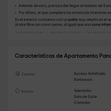
Además de esto, para poder llegar al máximo de 5 p
Por último, el que completa las estancias interiores es
En el exterior contamos con un
patio
muy amplio en el 
al aire libre así como cenas, al igual que una
zona infant
Apartamentos Aragón
Apartamentos Huesca
Apartamentos Jav
Características de Apartamento Pana
Acceso Asfaltado
Exterior
Barbacoa
Televisión
Interior
Sala de Estar
Comedor