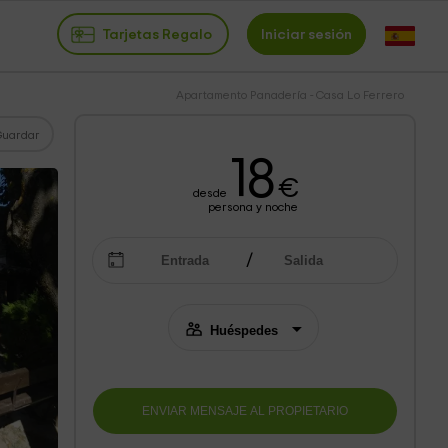
Tarjetas Regalo
Iniciar sesión
Apartamento Panadería - Casa Lo Ferrero
Guardar
18
€
desde
persona y noche