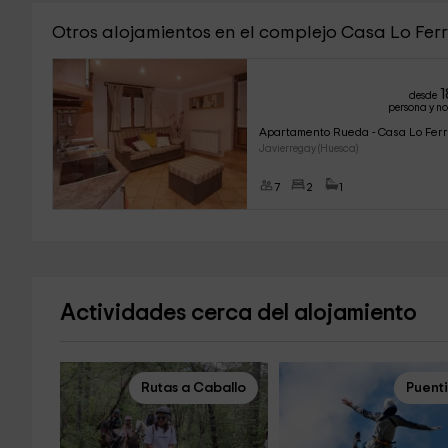
Otros alojamientos en el complejo Casa Lo Fer
1
desde
persona y n
Apartamento Rueda - Casa Lo Fer
Javierregay (Huesca)
7
2
1
Actividades cerca del alojamiento
Rutas a Caballo
Puent