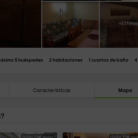
+22 fotos
áximo 5 huéspedes
2 habitaciones
1 cuartos de baño
4
Características
Mapa
a?
¡Sólo 13€ más!
¡Sólo 13€ má