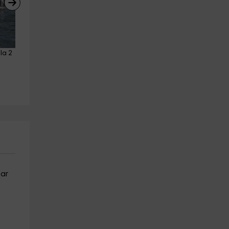
la 2 
Escape Game: Magic Portal en 
Escape Game: Operación 
Jaca, 1 hora
Mindfall en Jaca, 1 hora
Jaca
Jaca
15.8 km
15.8 km
a partir de 20€
a partir de 20€
sar