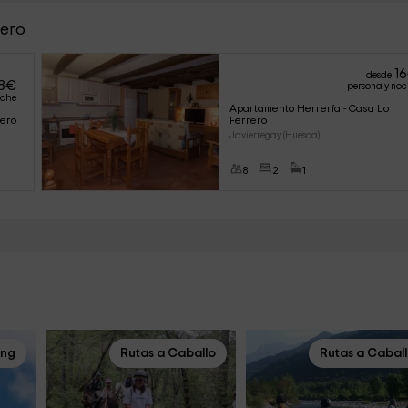
rero
16
desde
8
€
persona y no
oche
Apartamento Herrería - Casa Lo 
rero
Ferrero
Javierregay (Huesca)
8
2
1
ing
Rutas a Caballo
Rutas a Cabal