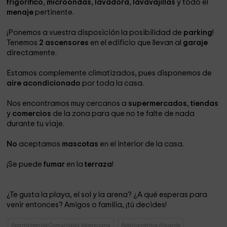
frigorífico
,
microondas
,
lavadora
,
lavavajillas
y todo el
menaje
pertinente.
¡Ponemos a vuestra disposición la posibilidad de
parking
!
Tenemos
2 ascensores
en el edificio que llevan al
garaje
directamente.
Estamos complemente climatizados, pues disponemos de
aire acondicionado
por toda la casa.
Nos encontramos muy cercanos a
supermercados
,
tiendas
y
comercios
de la zona para que no te falte de nada
durante tu viaje.
No
aceptamos
mascotas
en el interior de la casa.
¡Se puede
fumar
en la
terraza
!
¿Te gusta la playa, el sol y la arena? ¿A qué esperas para
venir entonces? Amigos o familia, ¡tú decides!
Apartamentos Comunidad Valenciana
Apartamentos Alicante