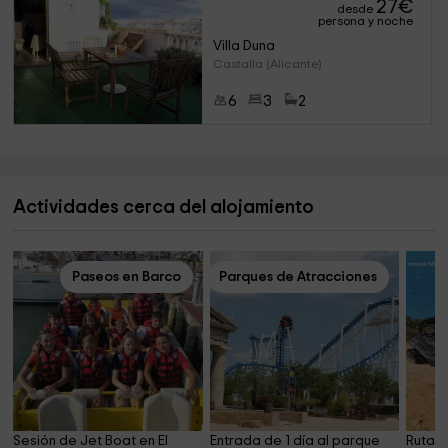
27
€
desde
persona y noche
Villa Duna
Castalla (Alicante)
6
3
2
Actividades cerca del alojamiento
Paseos en Barco
Parques de Atracciones
Sesión de Jet Boat en El 
Entrada de 1 día al parque 
Ruta e