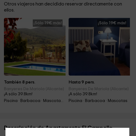
Otros viajeros han decidido reservar directamente con
ellos.
¡Sólo 19€ más!
¡Sólo 19€ más!
También 8 pers.
Hasta 9 pers.
Banyeres De Mariola (Alicante)
Banyeres De Mariola (Alicante)
¡A sólo 39.8km!
¡A sólo 39.8km!
Piscina · Barbacoa · Mascotas · Chimenea
Piscina · Barbacoa · Mascotas
Descripción de Apartamento El Campello