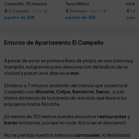
Campello, 30 minutos
Terra Mítica
mirado
El Campello
Benidorm
La/v
0.7 km
24.8 km
a partir de 35€
a partir de 35€
a part
Entorno de Apartamento El Campello
A pesar de estar en primera línea de playa, es una zona muy
tranquila, estupenda para desconectar del bullicio de la
ciudad y pasar unos días en el
mar
.
Estamos a 7 minutos andando del tranvía que conecta el
Campello con
Alicante
,
Calpe
,
Benidorm
,
Denia
... y a la
misma distancia de la parada de autobús que lleva a los
pasajeros hasta Alicante.
¡En menos de 100 metros puedes encontrar
restaurantes
y
bares
nocturnos, porque no todo iba a ser el descanso!.
No te pierdas nuestros famosos
carnavales
, la festividad