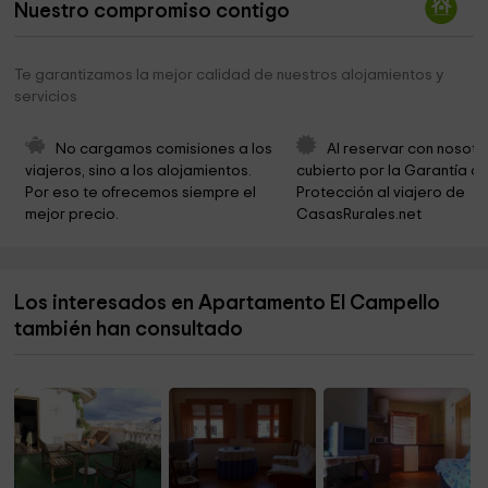
Nuestro compromiso contigo
Ayuntamiento De Mutxamel-Oficina Municipal De
4,9 km
Atención Al Ciudadano
Te garantizamos la mejor calidad de nuestros alojamientos y
Iglesia Mutxamel
5,0 km
servicios
Iglesia Cristo Vive San Juan
5,0 km
No cargamos comisiones a los 
Al reservar con nosotr
Iglesia del Buen Pastor
5,0 km
viajeros, sino a los alojamientos. 
cubierto por la Garantía de
Por eso te ofrecemos siempre el 
Protección al viajero de 
Ayuntamiento De Mutxamel
5,1 km
mejor precio.
CasasRurales.net
Ermita De Sant Antoni
5,2 km
Ermita El Calvari
5,8 km
Los interesados en Apartamento El Campello
Cantera Perea
6,0 km
también han consultado
Ayuntamiento De Busot
6,9 km