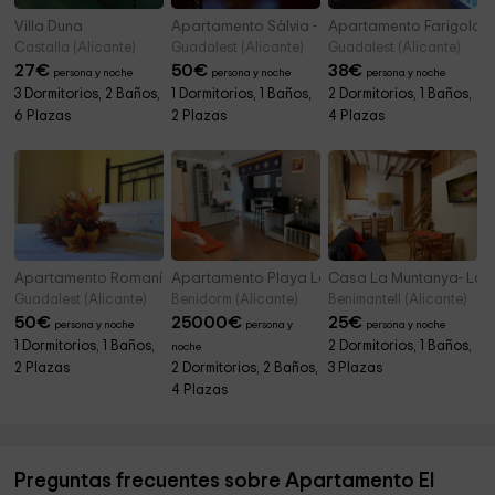
Villa Duna
Apartamento Sàlvia - El Salat
Apartamento Farigola - 
Castalla (Alicante)
Guadalest (Alicante)
Guadalest (Alicante)
27
€
50
€
38
€
persona y noche
persona y noche
persona y noche
3 Dormitorios, 2 Baños,
1 Dormitorios, 1 Baños,
2 Dormitorios, 1 Baños,
6 Plazas
2 Plazas
4 Plazas
Apartamento Romaní - El Salat
Apartamento Playa Levante
Casa La Muntanya- Loft 
Guadalest (Alicante)
Benidorm (Alicante)
Benimantell (Alicante)
50
€
25000
€
25
€
persona y noche
persona y
persona y noche
1 Dormitorios, 1 Baños,
2 Dormitorios, 1 Baños,
noche
2 Plazas
2 Dormitorios, 2 Baños,
3 Plazas
4 Plazas
Preguntas frecuentes sobre Apartamento El