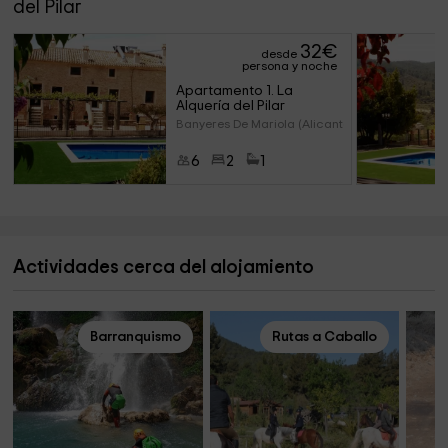
del Pilar
32
€
desde
persona y noche
Apartamento 1. La 
Alquería del Pilar
Banyeres De Mariola (Alicante)
6
2
1
Actividades cerca del alojamiento
Barranquismo
Rutas a Caballo