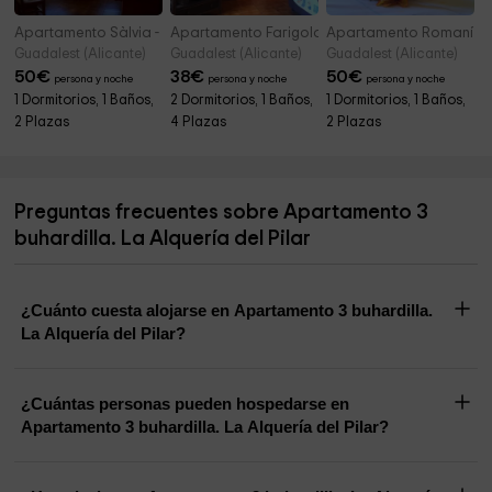
Apartamento Sàlvia - El Salat
Apartamento Farigola - El Salat
Apartamento Romaní - E
Guadalest (Alicante)
Guadalest (Alicante)
Guadalest (Alicante)
50
€
38
€
50
€
persona y noche
persona y noche
persona y noche
1 Dormitorios, 1 Baños,
2 Dormitorios, 1 Baños,
1 Dormitorios, 1 Baños,
2 Plazas
4 Plazas
2 Plazas
Preguntas frecuentes sobre Apartamento 3
buhardilla. La Alquería del Pilar
¿Cuánto cuesta alojarse en Apartamento 3 buhardilla.
La Alquería del Pilar?
¿Cuántas personas pueden hospedarse en
Apartamento 3 buhardilla. La Alquería del Pilar?