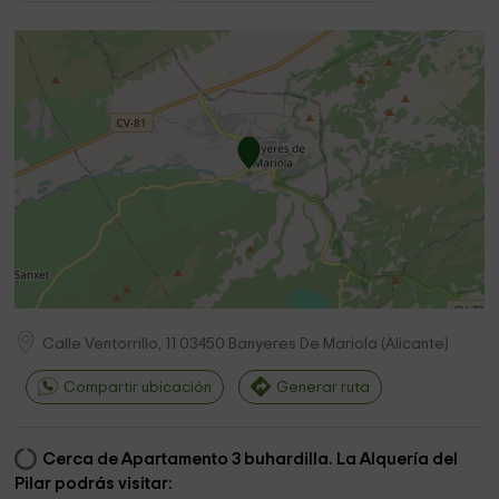
Calle Ventorrillo, 11
03450
Banyeres De Mariola
(
Alicante
)
Compartir ubicación
Generar ruta
Cerca de Apartamento 3 buhardilla. La Alquería del
Pilar podrás visitar: