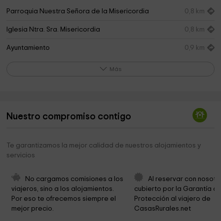
Parroquia Nuestra Señora de la Misericordia
0,8 km
Iglesia Ntra. Sra. Misericordia
0,8 km
Ayuntamiento
0,9 km
Ayuntamiento de Banyeres de Mariola
0,9 km
Más
Ermita de La Malena
1,0 km
Ermita del Santo Cristo
1,1 km
Nuestro compromiso contigo
Torre Museo Font Bona
1,2 km
Vinalopó
1,3 km
Te garantizamos la mejor calidad de nuestros alojamientos y
servicios
Museu Valencià del Paper
1,4 km
Cementerio Municipal
1,4 km
No cargamos comisiones a los 
Al reservar con nosotr
viajeros, sino a los alojamientos. 
cubierto por la Garantía de
Ermita San Antonio
3,0 km
Por eso te ofrecemos siempre el 
Protección al viajero de 
mejor precio.
CasasRurales.net
Toll Blau
3,2 km