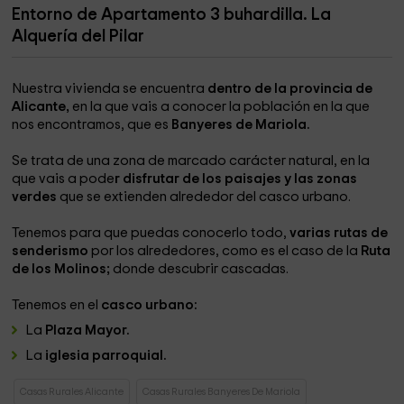
Entorno de Apartamento 3 buhardilla. La
Alquería del Pilar
Nuestra vivienda se encuentra
dentro de la provincia de
Alicante,
en la que vais a conocer la población en la que
nos encontramos, que es
Banyeres de Mariola.
Se trata de una zona de marcado carácter natural, en la
que vais a pode
r disfrutar de los paisajes y las zonas
verdes
que se extienden alrededor del casco urbano.
Tenemos para que puedas conocerlo todo,
varias rutas de
senderismo
por los alrededores, como es el caso de la
Ruta
de los Molinos;
donde descubrir cascadas.
Tenemos en el
casco urbano:
La
Plaza Mayor.
La
iglesia parroquial.
Casas Rurales Alicante
Casas Rurales Banyeres De Mariola