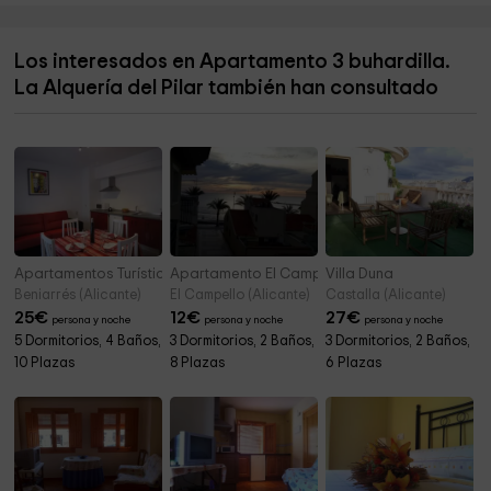
Parroquia Santiago Apóstol
9,3 km
Los interesados en Apartamento 3 buhardilla.
Museo De La Muñeca
9,3 km
La Alquería del Pilar también han consultado
Refugio Guerra Civil
9,8 km
Apartamentos Turísticos Ca Ramón
Apartamento El Campello
Villa Duna
Beniarrés (Alicante)
El Campello (Alicante)
Castalla (Alicante)
25
€
12
€
27
€
persona y noche
persona y noche
persona y noche
5 Dormitorios, 4 Baños,
3 Dormitorios, 2 Baños,
3 Dormitorios, 2 Baños,
10 Plazas
8 Plazas
6 Plazas