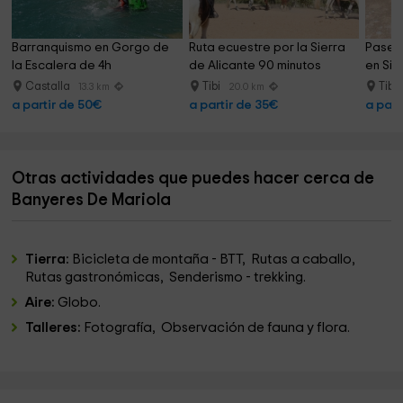
Barranquismo en Gorgo de 
Ruta ecuestre por la Sierra 
Paseo
la Escalera de 4h
de Alicante 90 minutos
en Sie
Castalla
Tibi
Tibi
13.3 km
20.0 km
a partir de 50€
a partir de 35€
a part
Otras actividades que puedes hacer cerca de
Banyeres De Mariola
Tierra:
Bicicleta de montaña - BTT, Rutas a caballo,
Rutas gastronómicas, Senderismo - trekking.
Aire:
Globo.
Talleres:
Fotografía, Observación de fauna y flora.