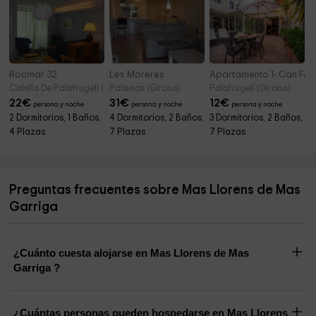
Rocmar 32
Les Moreres
Apartamento 1- Can Feli
Calella De Palafrugell (Girona)
Palamos (Girona)
Palafrugell (Girona)
22
€
31
€
12
€
persona y noche
persona y noche
persona y noche
2 Dormitorios, 1 Baños,
4 Dormitorios, 2 Baños,
3 Dormitorios, 2 Baños,
4 Plazas
7 Plazas
7 Plazas
Preguntas frecuentes sobre Mas Llorens de Mas
Garriga
¿Cuánto cuesta alojarse en Mas Llorens de Mas
Garriga ?
¿Cuántas personas pueden hospedarse en Mas Llorens