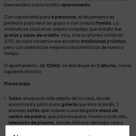
bienvenidos a este bonito
apartamento
.
Con capacidad para
6 personas,
el alojamiento es
perfecto para venir en grupo o con toda la
familia
. La
vivienda se sitúa en un amplio complejo que antaño fue
granja y salas de ordeño
. Hoy, tras la reforma vivida en
2010, la casa conserva ese encanto
tradicional y rústico
,
pero con además las mejores características de nuestro
tiempo.
El apartamento, de
120m2
, se distribuye en
2 alturas
, con la
siguiente división:
Planta baja:
Salón
: el espacio más amplio de la casa, donde
encontraréis junto a una
galería
que mira al jardín, 2
enormes
sofás
que rodean a una elegante
mesa de
centro de piedra,
que pisa moqueta. Frente a todo ello,
televisión de plasma
, donde disfrutar del mejor cine y
chimenea
de hierro forjado.