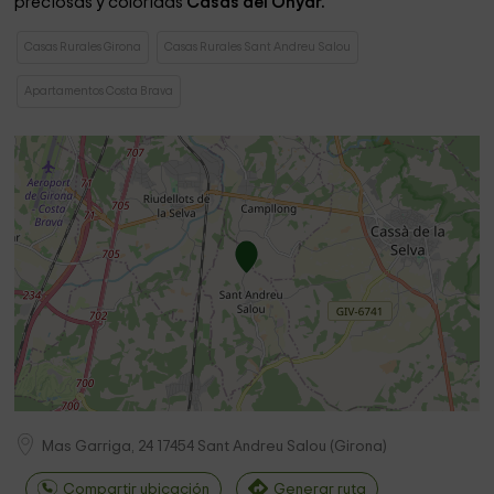
preciosas y coloridas
Casas del Onyar.
Casas Rurales Girona
Casas Rurales Sant Andreu Salou
Apartamentos Costa Brava
Mas Garriga, 24
17454
Sant Andreu Salou
(
Girona
)
Compartir ubicación
Generar ruta