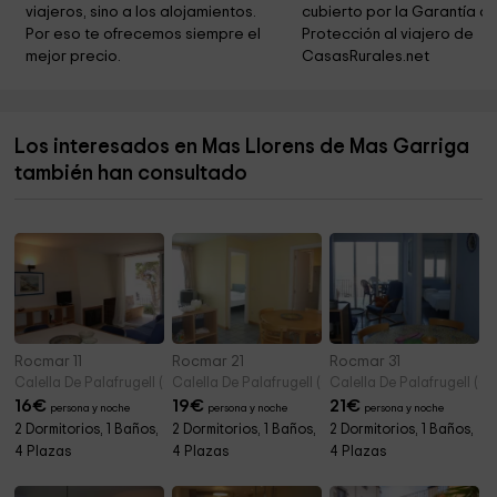
viajeros, sino a los alojamientos. 
cubierto por la Garantía de
Parròquia de Sant Martí
4,3 km
Por eso te ofrecemos siempre el 
Protección al viajero de 
mejor precio.
CasasRurales.net
Colla Excursionista Cassanenca
4,3 km
Ayuntamiento de Cassa de la Selva
4,4 km
Los interesados en Mas Llorens de Mas Garriga
San Ramon
4,4 km
también han consultado
Can Trinxeria
4,5 km
Rocmar 11
Rocmar 21
Rocmar 31
Calella De Palafrugell (Girona)
Calella De Palafrugell (Girona)
Calella De Palafrugell (Gi
16
€
19
€
21
€
persona y noche
persona y noche
persona y noche
2 Dormitorios, 1 Baños,
2 Dormitorios, 1 Baños,
2 Dormitorios, 1 Baños,
4 Plazas
4 Plazas
4 Plazas