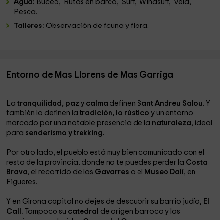
Agua:
Buceo, Rutas en barco, Surf, Windsurf, Vela,
Pesca.
Talleres:
Observación de fauna y flora.
Entorno de Mas Llorens de Mas Garriga
La
tranquilidad, paz y calma
definen
Sant Andreu Salou
. Y
también lo definen la
tradición, lo rústico
y un entorno
marcado por una notable presencia de la
naturaleza
, ideal
para
senderismo y trekking.
Por otro lado, el pueblo está muy bien comunicado con el
resto de la provincia, donde no te puedes perder la
Costa
Brava
, el recorrido de las
Gavarres
o el
Museo Dalí
, en
Figueres.
Y en Girona capital no dejes de descubrir su barrio judío,
El
Call.
Tampoco su
catedral
de origen barroco y las