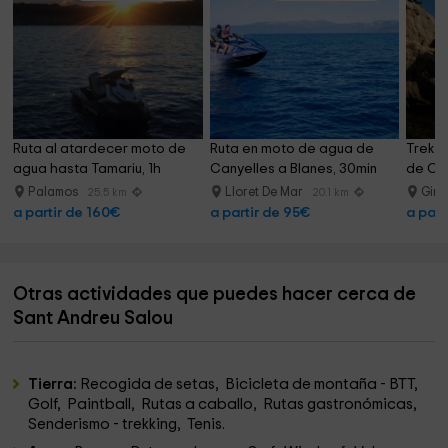
Ruta al atardecer moto de 
Ruta en moto de agua de 
Trekki
agua hasta Tamariu, 1h
Canyelles a Blanes, 30min
de Can
Palamos
Lloret De Mar
Giro
25.5 km
20.1 km
a partir de 160€
a partir de 95€
a part
Otras actividades que puedes hacer cerca de
Sant Andreu Salou
Tierra:
Recogida de setas, Bicicleta de montaña - BTT,
Golf, Paintball, Rutas a caballo, Rutas gastronómicas,
Senderismo - trekking, Tenis.