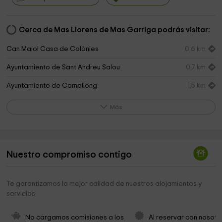
Cerca de Mas Llorens de Mas Garriga podrás visitar:
Can Maiol Casa de Colònies
0,6 km
Ayuntamiento de Sant Andreu Salou
0,7 km
Ayuntamiento de Campllong
1,5 km
Parròquia de Riudellots de la Selva
2,2 km
Más
Ayuntamiento Sant Andreu Salou
2,3 km
Ayuntamiento de Riudellots de la Selva
2,4 km
Nuestro compromiso contigo
Consell Comarcal del Gironés
3,6 km
Tanatorio Municipal De Salou
3,6 km
Te garantizamos la mejor calidad de nuestros alojamientos y
servicios
Ayuntamiento de Cassà de la Selva
4,2 km
Lovely Home
4,2 km
No cargamos comisiones a los 
Al reservar con nosotr