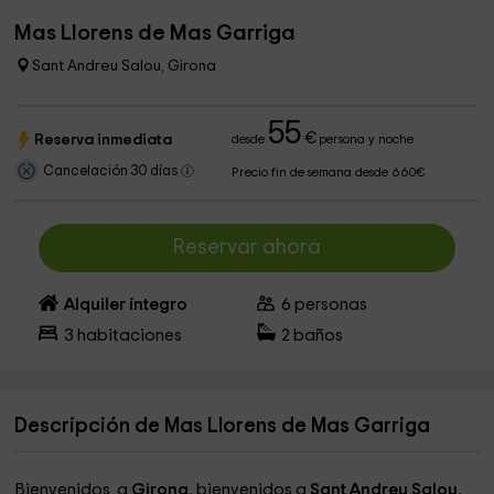
Mas Llorens de Mas Garriga
Sant Andreu Salou, Girona
55
€
Reserva inmediata
desde
persona y noche
Cancelación 30 días
Precio fin de semana desde 660€
Reservar ahora
Alquiler íntegro
6
personas
3
habitaciones
2
baños
Descripción de Mas Llorens de Mas Garriga
Bienvenidos a
Girona
, bienvenidos a
Sant Andreu Salou
,