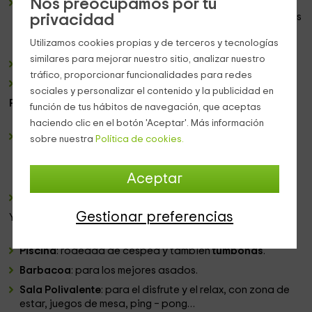
Nos preocupamos por tu
Cocina
: elegante,
minimalista
. Una
encimera de mármol
es el epicentro de la misma, sobre y bajo la cual disponéis
privacidad
de todos los
electrodomésticos
. Además, vajilla, menaje
Utilizamos cookies propias y de terceros y tecnologías
y
campana extractora.
similares para mejorar nuestro sitio, analizar nuestro
Mesa de comedor
, situada junto a la cocina.
tráfico, proporcionar funcionalidades para redes
Baño
: con
ducha
.
sociales y personalizar el contenido y la publicidad en
Primera planta:
función de tus hábitos de navegación, que aceptas
haciendo clic en el botón 'Aceptar'. Más información
3 dormitorios
: todos ellos son
dobles
, con
camas
sobre nuestra
Política de cookies.
individuales
. Precioso diseño con
techo de madera
abuhardillado
. Mobiliario en el mismo material con
Aceptar
mesillas de noche y lámparas de luz cálida
.
Baño
: con
ducha
.
Gestionar preferencias
Y además, en el
exterior
:
Piscina
: rodeada de césped y también
tumbonas
.
Barbacoa
: para los mejores asados.
Sala Polivalente
: para el disfrute y el relax, con zona de
estar, juegos de mesa, ping – pong…