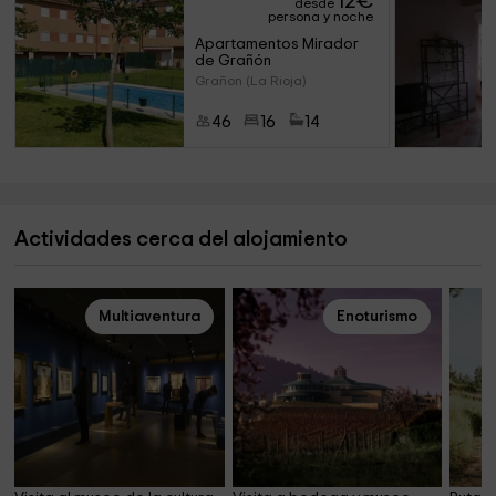
12
€
desde
persona y noche
Apartamentos Mirador 
de Grañón
Grañon (La Rioja)
46
16
14
Actividades cerca del alojamiento
Multiaventura
Enoturismo