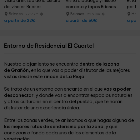
Visita al museo de la cultura 
Visita a bodega y museo 
Ruta 
del vino en Briones
con cata y tapas Briones
por la
Briones
Briones
Har
22.9 km
22.9 km
a partir de 22€
a partir de 50€
a part
Entorno de Residencial El Cuartel
Nuestro alojamiento se encuentra
dentro de la zona
de Grañón,
en la que vas a poder disfrutar de las mejores
vistas desde este
rincón de La Rioja.
Se trata de un entorno con encanto en el que
vas a poder
desconectar
, y donde vas a encontrar espacios naturales
y otros culturales en el centro del pueblo, que te harán
disfrutar de una experiencia única.
Entre las zonas verdes, te animamos a que hagas alguna de
las
mejores rutas de senderismo por la zona
, y que
conozcas a fondo cada uno de los elementos de la
vegetación.