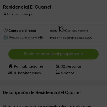
Residencial El Cuartel
Grañon, La Rioja
13
€
Contacto directo
desde
persona y noche
Respuesta inferior a 24h
Precio fin de semana desde 1000€
Enviar mensaje al propietario
Por habitaciones
32
personas
10
habitaciones
6
baños
Descripción de Residencial El Cuartel
Nuestro alojamiento se encuentra
dentro de la zona