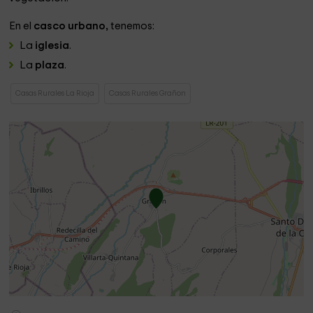
En el
casco urbano,
tenemos:
La
iglesia
.
La
plaza
.
Casas Rurales La Rioja
Casas Rurales Grañon