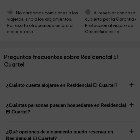
Iglesia de Redecilla del Camino
3,3 km
No cargamos comisiones a los 
Al reservar con nosotr
viajeros, sino a los alojamientos. 
cubierto por la Garantía de
Ayuntamiento de Ibrillos
4,7 km
Por eso te ofrecemos siempre el 
Protección al viajero de 
mejor precio.
CasasRurales.net
Mirador Alto de Corporales
4,9 km
Iglesia de Castildelgado
5,0 km
Preguntas frecuentes sobre Residencial El
Ermita Nuestra Señora de las Abejas
5,1 km
Cuartel
Ermita del Puente
5,5 km
¿Cuánto cuesta alojarse en Residencial El Cuartel?
¿Cuántas personas pueden hospedarse en Residencial
El Cuartel?
¿Qué opciones de alojamiento puedo reservar en
Residencial El Cuartel?