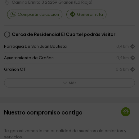
Camino Ermita 3
26259
Grañon
(
La Rioja
)
Compartir ubicación
Generar ruta
Cerca de Residencial El Cuartel podrás visitar:
Parroquia De San Juan Bautista
0,4 km
Ayuntamiento de Grañon
0,4 km
Grañon CT
0,6 km
Ermita Nuestra Señora de Carrasquedo
1,1 km
Más
Iglesia de Santa María
2,3 km
Iglesia de San Román
2,7 km
Nuestro compromiso contigo
Ermita de San Esteban
3,0 km
Iglesia de San Martín de Tours
3,1 km
Te garantizamos la mejor calidad de nuestros alojamientos y
servicios
Iglesia
3,3 km