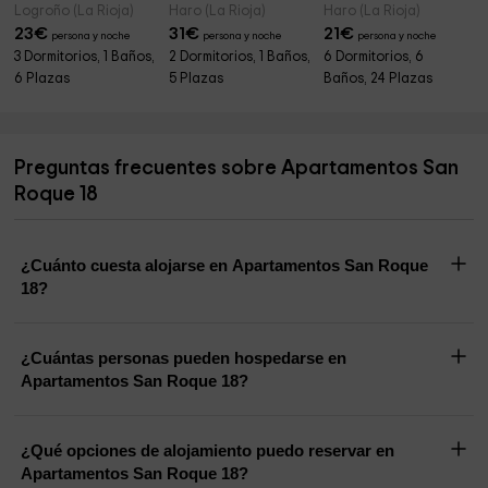
Logroño (La Rioja)
Haro (La Rioja)
Haro (La Rioja)
23
€
31
€
21
€
persona y noche
persona y noche
persona y noche
3 Dormitorios, 1 Baños,
2 Dormitorios, 1 Baños,
6 Dormitorios, 6
6 Plazas
5 Plazas
Baños, 24 Plazas
Preguntas frecuentes sobre Apartamentos San
Roque 18
¿Cuánto cuesta alojarse en Apartamentos San Roque
18?
¿Cuántas personas pueden hospedarse en
Apartamentos San Roque 18?
¿Qué opciones de alojamiento puedo reservar en
Apartamentos San Roque 18?