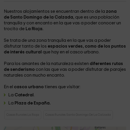
Nuestros alojamientos se encuentran dentro de la
zona
de Santo Domingo de la Calzada
, que es una población
tranquila y con encanto en la que vas a poder conocer un
trocito de
La Rioja.
Se trata de una zona tranquila en la que vas a poder
disfrutar tanto de los
espacios verdes, como de los puntos
de interés cultural
que hay en el casco urbano.
Para los amantes de la naturaleza existen
diferentes rutas
de senderismo
con las que vas a poder disfrutar de parajes
naturales con mucho encanto.
En el
casco urbano
tienes que visitar:
La
Catedral
.
La
Plaza de España.
Casas Rurales La Rioja
Casas Rurales Santo Domingo De La Calzada