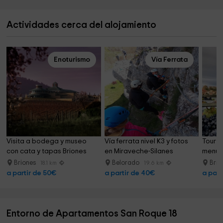
Actividades cerca del alojamiento
Enoturismo
Vía Ferrata
Visita a bodega y museo 
Vía ferrata nivel K3 y fotos 
Tour 
con cata y tapas Briones
en Miraveche-Silanes
menú r
Briones
Belorado
Brio
18.1 km
19.6 km
a partir de 50€
a partir de 40€
a part
Entorno de Apartamentos San Roque 18