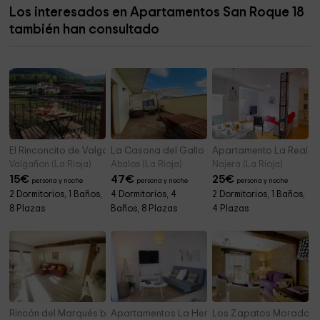
Los interesados en Apartamentos San Roque 18
Mirador Alto de Corporales
1,3 km
también han consultado
Ermita Nuestra Señora de las Abejas
3,4 km
El Rinconcito de Valgañón
La Casona del Gallo
Apartamento La Real
Valgañon (La Rioja)
Abalos (La Rioja)
Najera (La Rioja)
15
€
47
€
25
€
persona y noche
persona y noche
persona y noche
2 Dormitorios, 1 Baños,
4 Dormitorios, 4
2 Dormitorios, 1 Baños,
8 Plazas
Baños, 8 Plazas
4 Plazas
Rincón del Marqués balcón- Apartamentos El Rincón
Apartamentos La Herradura- Viñas
Los Zapatos Morados