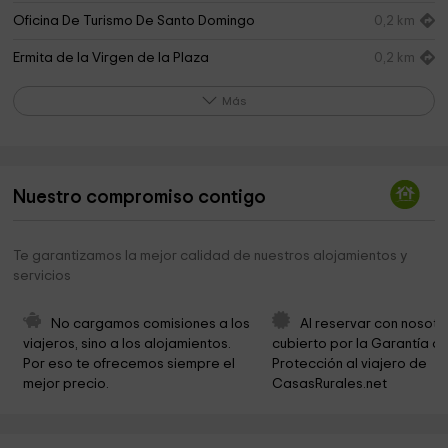
Oficina De Turismo De Santo Domingo
0,2 km
Ermita de la Virgen de la Plaza
0,2 km
Paseo del Espolón
0,2 km
Más
Catedral
0,3 km
Parroquia De La Santísima Trinidad
0,3 km
Nuestro compromiso contigo
Ayuntamiento De Santo Domingo De La Calzada
0,3 km
Municipio de Santo Domingo de la Calzada
0,3 km
Te garantizamos la mejor calidad de nuestros alojamientos y
servicios
Catedral de Santo Domingo de la Calzada
0,3 km
Santo Domingo De La Calzada
0,4 km
No cargamos comisiones a los 
Al reservar con nosotr
viajeros, sino a los alojamientos. 
cubierto por la Garantía de
Trastámara Park
0,4 km
Por eso te ofrecemos siempre el 
Protección al viajero de 
mejor precio.
CasasRurales.net
Parque del IX Centenario
0,6 km
Ermita del Puente
0,8 km