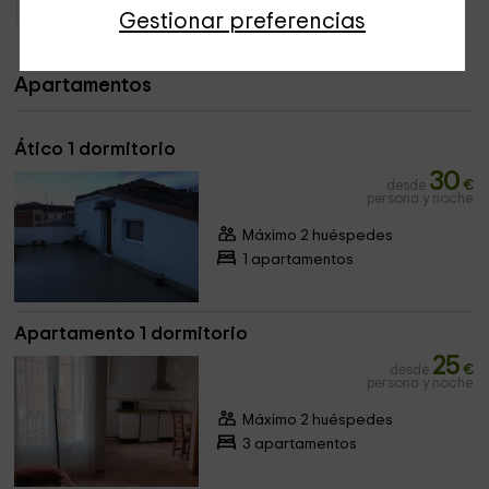
Apartamentos La Rioja
Apartamentos Santo Domingo De La Calzada
Gestionar preferencias
Apartamentos
Ático 1 dormitorio
30
desde
€
persona y noche
Máximo 2 huéspedes
1 apartamentos
Apartamento 1 dormitorio
25
desde
€
persona y noche
Máximo 2 huéspedes
3 apartamentos