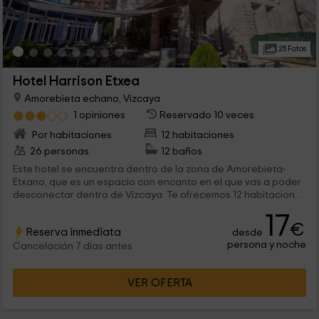
25 Fotos
Hotel Harrison Etxea
Amorebieta echano, Vizcaya
1 opiniones
Reservado 10 veces
Por habitaciones
12 habitaciones
26 personas
12 baños
Este hotel se encuentra dentro de la zona de Amorebieta-
Etxano, que es un espacio con encanto en el que vas a poder
desconectar dentro de Vizcaya. Te ofrecemos 12 habitaciones
con encanto divididas en 3 tipos donde además, contamos
17
con espacios comunes que completarán tu experiencia.
€
Reserva inmediata
desde
persona y noche
Cancelación 7 días antes
VER OFERTA