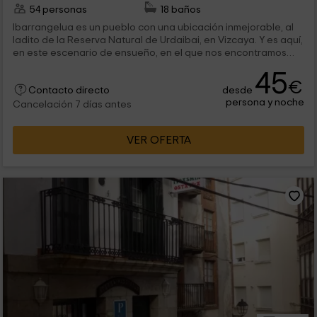
54 personas
18 baños
Ibarrangelua es un pueblo con una ubicación inmejorable, al
ladito de la Reserva Natural de Urdaibai, en Vizcaya. Y es aquí,
en este escenario de ensueño, en el que nos encontramos
con este hotel. Cualquiera de sus 18 habitaciones son
45
perfectas para que disfrutes del encanto y la tranquilidad de
€
desde
sus interiores, y para que tengas el mejor descanso.
Contacto directo
persona y noche
Cancelación 7 días antes
VER OFERTA