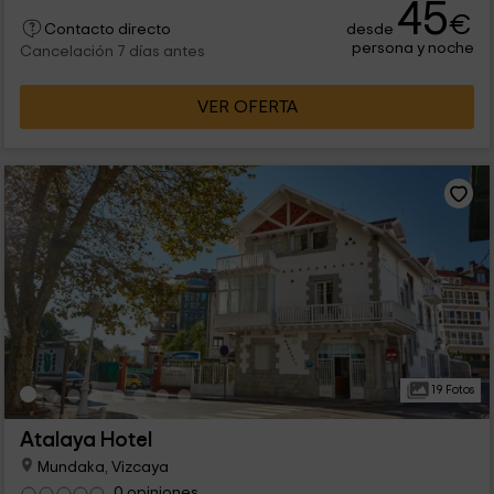
45
€
desde
Contacto directo
persona y noche
Cancelación 7 días antes
VER OFERTA
19 Fotos
Atalaya Hotel
Mundaka, Vizcaya
0 opiniones