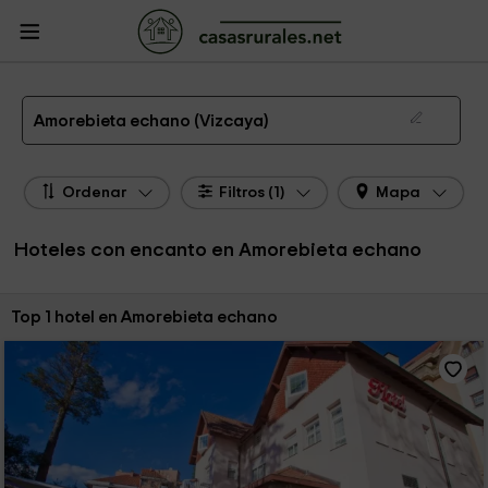
CasasRurales.net
Casas Rurales
Hoteles con encanto
Hoteles con encanto
País Vasco
Hoteles con encanto Vizcaya
Hoteles con encanto Amorebieta
echano
Hotel con Encanto en Amorebieta echano
Amorebieta echano (Vizcaya)
Ordenar
Filtros (1)
Mapa
Hoteles con encanto en Amorebieta echano
Ordenar por:
Top 1 hotel en Amorebieta echano