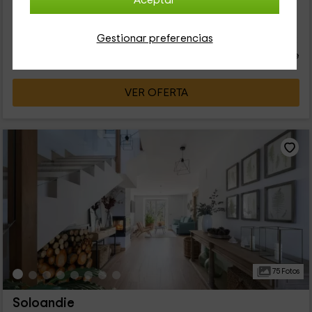
Aceptar
haciendo vuestros platos favoritos. Además, hay una mesa
con su conjunto de sillas al...
70
€
Gestionar preferencias
desde
Contacto directo
persona y noche
Cancelación 7 días antes
VER OFERTA
75 Fotos
Soloandie