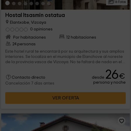
16 Fotos
Hostal Itsasmin ostatua
Elantxobe, Vizcaya
0 opiniones
Por habitaciones
12 habitaciones
24 personas
Este hotel rural te encantará por su arquitectura y sus amplios
interiores. Se localiza en el municipio de Elanchove al noreste
de la provincia vasca de Vizcaya. No te faltará de nada en el
interior y sus alrededores son maravillosos para disfrutar con
26
la familia de unos parajes únicos.
€
desde
Contacto directo
persona y noche
Cancelación 7 días antes
VER OFERTA