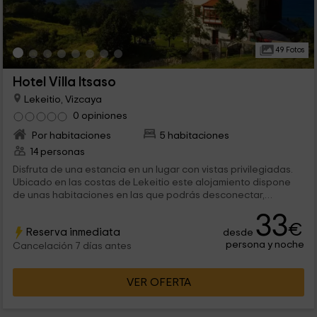
49 Fotos
Hotel Villa Itsaso
Lekeitio, Vizcaya
0 opiniones
Por habitaciones
5 habitaciones
14 personas
Disfruta de una estancia en un lugar con vistas privilegiadas.
Ubicado en las costas de Lekeitio este alojamiento dispone
de unas habitaciones en las que podrás desconectar,
rodeado de comodidades y un entorno en el que el mar es el
33
protagonista. Además, podrás conocer curiosas formaciones
€
Reserva inmediata
desde
rocosas, como visitar bonitas ciudades costeras.
persona y noche
Cancelación 7 días antes
VER OFERTA