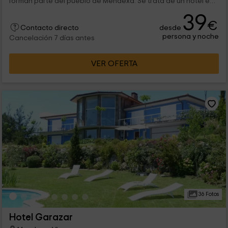
forman parte del pueblo de Mendexa. Se trata de un hotel en
el que te ofrecemos diferentes tipos de habitaciones, todas
39
ellas llenas de encanto y tranquilidad, y con diferentes
€
desde
capacidades. ¡Bienvenidos!
Contacto directo
persona y noche
Cancelación 7 días antes
VER OFERTA
36 Fotos
Hotel Garazar