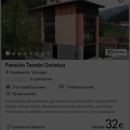
30 Fotos
Pensión Txomin Ostatua
Etxebarria, Vizcaya
0 opiniones
Por habitaciones
7 habitaciones
42 personas
En nuestro alojamiento, gracias a su ubicación, te permitirá
visitar zonas tanto de playa como de montaña, así como
hermosas ciudades de nuestras provincias. Si te apetece
hacer una escapada y conocer sitios nuevos, ven a visitarnos.
32
Te recibiremos con una calurosa bienvenida, para que te
€
desde
Contacto directo
sientas como en tu propia casa. ¡Haz tu reserva ya!