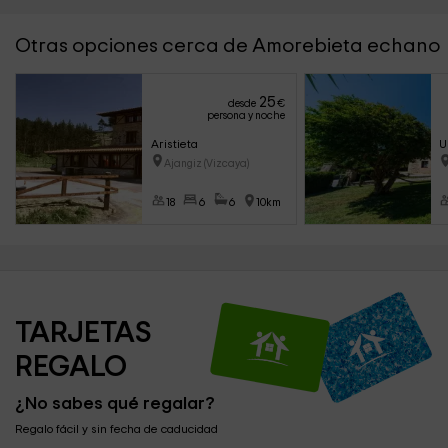
Otras opciones cerca de Amorebieta echano
25
desde
€
persona y noche
Aristieta
U
Ajangiz (Vizcaya)
18
6
6
10km
TARJETAS 
REGALO
¿No sabes qué regalar?
Regalo fácil y sin fecha de caducidad