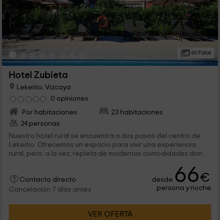
60 Fotos
Hotel Zubieta
Lekeitio, Vizcaya
0 opiniones
Por habitaciones
23 habitaciones
24 personas
Nuestro hotel rural se encuentra a dos pasos del centro de
Lekeitio. Ofrecemos un espacio para vivir una experiencia
rural, pero, a la vez, repleta de modernas comodidades donde
no falte de nada, incluyendo un estupendo jardín con piscina y
66
zonas comunes en el interior.
€
desde
Contacto directo
persona y noche
Cancelación 7 días antes
VER OFERTA