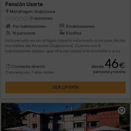
Pensión Uxarte
Mondragon, Guipúzcoa
0 opiniones
Por habitaciones
5 habitaciones
10 personas
5 baños
Esta pensión es un antiguo caserío reformado a los pies de las
montañas de Arrasate (Guipúzcoa). Cuenta con 5
habitaciones dobles que ofrecen vistas a la montaña o a su
par de piscinas. Además, cuenta con un restaurante en el que
46
sirven deliciosos platos caseros.
€
desde
Contacto directo
persona y noche
Cancelación 7 días antes
VER OFERTA