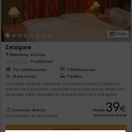
21 Fotos
Zelaigane
Mendexa, Vizcaya
0 opiniones
Por habitaciones
7 habitaciones
18 personas
7 baños
se puede adaptar, contando con espacio para 2 y hasta el
máximo de 4 personas. Las estancias en las que se divide son:
Un amplio salón comedor en el que pasar ratos tranquilos
acomodados en...
39
€
desde
Contacto directo
persona y noche
Cancelación 30 días antes
VER OFERTA