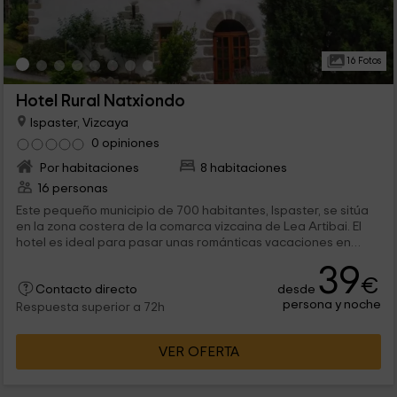
16 Fotos
Hotel Rural Natxiondo
Ispaster, Vizcaya
0 opiniones
Por habitaciones
8 habitaciones
16 personas
Este pequeño municipio de 700 habitantes, Ispaster, se sitúa
en la zona costera de la comarca vizcaina de Lea Artibai. El
hotel es ideal para pasar unas románticas vacaciones en
pareja en un paraje espléndido gracias a su costa y su
39
numeroso patrimonio histórico.
€
desde
Contacto directo
persona y noche
Respuesta superior a 72h
VER OFERTA