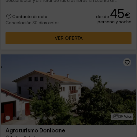
desconectar y disfrutar de tus días libres. En cuanto al
conjunto de habitaciones, tenemos un total de 10, en las que
45
vas a poder disfrutar de las mejores comodidades, además de
€
desde
espacios comunes.
Contacto directo
persona y noche
Cancelación 30 días antes
VER OFERTA
39 Fotos
Agroturismo Donibane