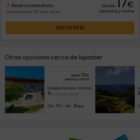
17
con espacios comunes que completarán tu experiencia.
€
Reserva inmediata
desde
persona y noche
Cancelación 30 días antes
VER OFERTA
Otras opciones cerca de Ispaster
33
desde
€
persona y noche
Urdaibai Rentals- Villa Dolaretxe I
H
Arrazua (Vizcaya)
8
2
1
8km