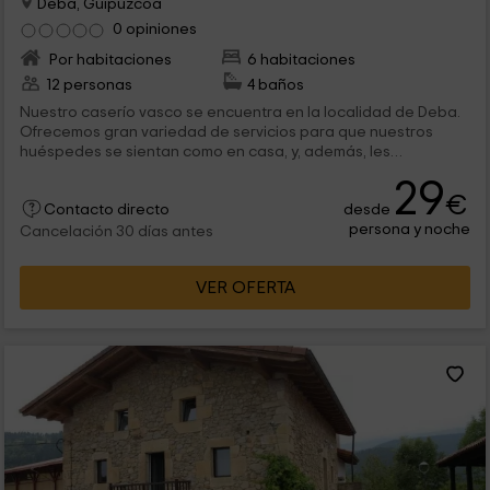
Deba, Guipúzcoa
0 opiniones
Por habitaciones
6 habitaciones
12 personas
4 baños
Nuestro caserío vasco se encuentra en la localidad de Deba.
Ofrecemos gran variedad de servicios para que nuestros
huéspedes se sientan como en casa, y, además, les
recomendamos los lugares más destacados de nuestro
29
entorno para que no se pierdan nada durante su escapada.
€
desde
Contacto directo
persona y noche
Cancelación 30 días antes
VER OFERTA