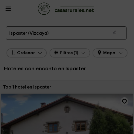
CasasRurales.net
Casas Rurales
Hoteles con encanto
Hoteles con encanto
País Vasco
Hoteles con encanto Vizcaya
Hoteles con encanto Ispaster
Hotel con Encanto en Ispaster
Ispaster (Vizcaya)
Ordenar
Filtros (1)
Mapa
Hoteles con encanto en Ispaster
Ordenar por:
Top 1 hotel en Ispaster