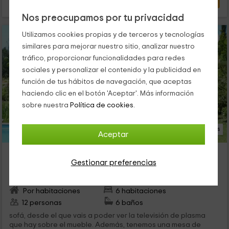
Nos preocupamos por tu privacidad
Utilizamos cookies propias y de terceros y tecnologías
similares para mejorar nuestro sitio, analizar nuestro
tráfico, proporcionar funcionalidades para redes
sociales y personalizar el contenido y la publicidad en
función de tus hábitos de navegación, que aceptas
haciendo clic en el botón 'Aceptar'. Más información
sobre nuestra
Política de cookies.
36 Fotos
Aceptar
Hotel Garazar
Gestionar preferencias
Mendexa, Vizcaya
0 opiniones
Por habitaciones
6 habitaciones
12 personas
6 baños
sofá, desde el que vais a poder ver la televisión de plasma
que hay sobre el mueble. Además, tenemos una mesa de