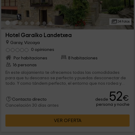
34 Fotos
Hotel Garaiko Landetxea
Garay, Vizcaya
0 opiniones
Por habitaciones
8 habitaciones
16 personas
En este alojamiento te ofrecemos todas las comodidades
para que tu descanso se perfecto y puedas desconectar de
todo. Y como tándem perfecto, el entorno que nos rodea y
nuestra situación, en el que podrás explorar sus bonitos
52
rincones, así como visitar espectaculares zonas de costa. Si te
€
desde
alojas con nosotros querrás volver a repetir la experiencia.
Contacto directo
persona y noche
Cancelación 30 días antes
VER OFERTA