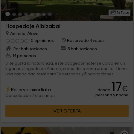
16 Fotos
Hospedaje Albizabal
Amurrio, Álava
0 opiniones
Reservado 4 veces
Por habitaciones
5 habitaciones
14 personas
Si te gusta la naturaleza, este acogedor hotel se ubica en un
lugar privilegiado en Anurrio, cerca de la zona urbanita. Tiene
una capacidad total para 14 personas y 5 habitaciones
independientes donde hospedarte y disfrutar de las
17
hermosas vistas al paraje vasco desde sus balcones.
€
Reserva inmediata
desde
persona y noche
Cancelación 7 días antes
VER OFERTA