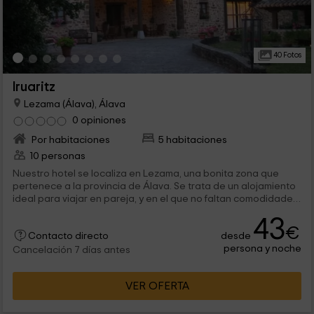
40 Fotos
Iruaritz
Lezama (Álava), Álava
0 opiniones
Por habitaciones
5 habitaciones
10 personas
Nuestro hotel se localiza en Lezama, una bonita zona que
pertenece a la provincia de Álava. Se trata de un alojamiento
ideal para viajar en pareja, y en el que no faltan comodidades
que harán que tu día a día sea muy agradable. Ponemos a tu
43
disposición un total de 5 habitaciones.
€
desde
Contacto directo
persona y noche
Cancelación 7 días antes
VER OFERTA