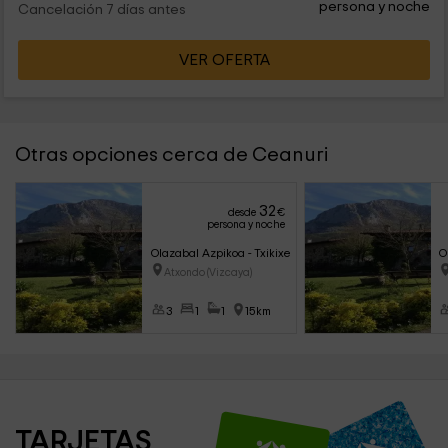
persona y noche
Cancelación 7 días antes
VER OFERTA
Otras opciones cerca de Ceanuri
32
desde
€
persona y noche
Olazabal Azpikoa - Txikixe
O
Atxondo (Vizcaya)
3
1
1
15km
TARJETAS 