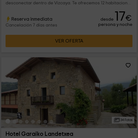
desconectar dentro de Vizcaya. Te ofrecemos 12 habitaciones
con encanto divididas en 3 tipos donde además, contamos
17
con espacios comunes que completarán tu experiencia.
€
Reserva inmediata
desde
persona y noche
Cancelación 7 días antes
VER OFERTA
34 Fotos
Hotel Garaiko Landetxea