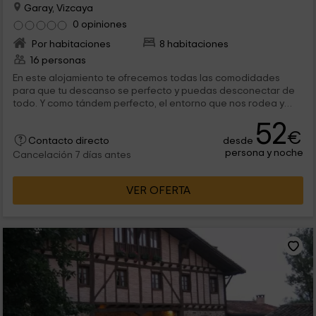
Garay, Vizcaya
0 opiniones
Por habitaciones
8 habitaciones
16 personas
En este alojamiento te ofrecemos todas las comodidades
para que tu descanso se perfecto y puedas desconectar de
todo. Y como tándem perfecto, el entorno que nos rodea y
nuestra situación, en el que podrás explorar sus bonitos
52
rincones, así como visitar espectaculares zonas de costa. Si te
€
desde
alojas con nosotros querrás volver a repetir la experiencia.
Contacto directo
persona y noche
Cancelación 7 días antes
VER OFERTA