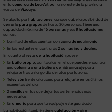
en la
comarca de Lea-Artibai
, al noreste de la provincia
vasca de
Vizcaya
.
Se alquila por
habitaciones
, aunque cabe la posibilidad de
cerrarlo para grupos
de hasta 20 personas. Tiene una
capacidad máxima de
16 personas
y sus
8 habitaciones
son así:
La mitad de ellas cuentan con
cama de matrimonio.
En las restantes encontrarás
2 camas individuales.
En cuanto al
resto de la habitación
posee:
Un
baño propio
, con toallas, en el que puedes encontrar
una
columna o una bañera de hidromasaje
para
relajarte tras un largo día de rutas por la zona.
Televisón
frente a la cama para relajarte en los últimos
momentos del día.
2
mesillas
en las que dejar tus pertenencias más
necesarias.
Un
armario
para que tu equipaje esté guardado.
La habitación también tiene
calefacción y aire