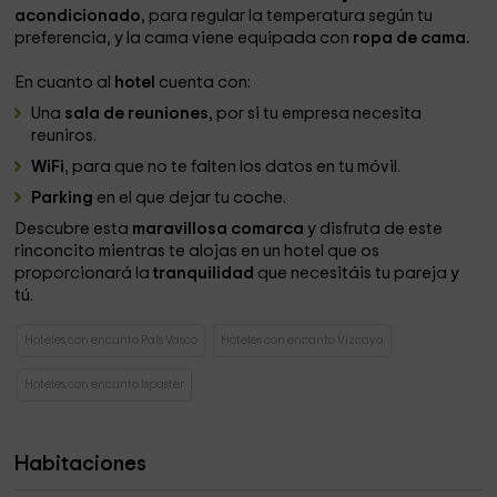
acondicionado
, para regular la temperatura según tu
preferencia, y la cama viene equipada con
ropa de cama.
En cuanto al
hotel
cuenta con:
Una
sala de reuniones
, por si tu empresa necesita
reuniros.
WiFi
, para que no te falten los datos en tu móvil.
Parking
en el que dejar tu coche.
Descubre esta
maravillosa comarca
y disfruta de este
rinconcito mientras te alojas en un hotel que os
proporcionará la
tranquilidad
que necesitáis tu pareja y
tú.
Hoteles con encanto País Vasco
Hoteles con encanto Vizcaya
Hoteles con encanto Ispaster
Habitaciones