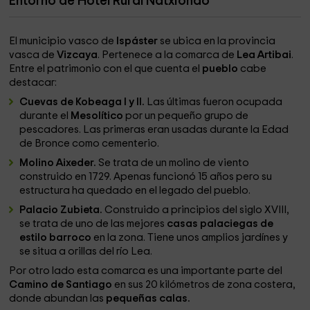
Entorno de Hotel Rural Natxiondo
El municipio vasco de
Ispáster
se ubica en la provincia
vasca de
Vizcaya
. Pertenece a la comarca de
Lea Artibai
.
Entre el patrimonio con el que cuenta el
pueblo
cabe
destacar:
Cuevas de Kobeaga I y II.
Las últimas fueron ocupada
durante el
Mesolítico
por un pequeño grupo de
pescadores. Las primeras eran usadas durante la Edad
de Bronce como cementerio.
Molino Aixeder.
Se trata de un molino de viento
construido en 1729. Apenas funcionó 15 años pero su
estructura ha quedado en el legado del pueblo.
Palacio Zubieta.
Construido a principios del siglo XVIII,
se trata de uno de las mejores
casas palaciegas de
estilo barroco
en la zona. Tiene unos amplios jardínes y
se situa a orillas del río Lea.
Por otro lado esta comarca es una importante parte del
Camino de Santiago
en sus 20 kilómetros de zona costera,
donde abundan las
pequeñas calas.