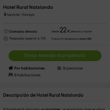
Hotel Rural Natxiondo
Ispaster, Vizcaya
22
€
Contacto directo
desde
persona y noche
Respuesta superior a 72h
Precio fin de semana desde 88€
Enviar mensaje al propietario
Por habitaciones
16
personas
8
habitaciones
Descripción de Hotel Rural Natxiondo
El hotel está ubicado en
Ispáster
, un municipio que se situa