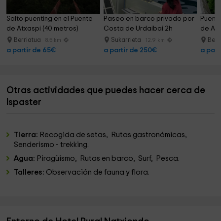
Salto puenting en el Puente 
Paseo en barco privado por 
Puenti
de Atxaspi (40 metros)
Costa de Urdaibai 2h
de Atx
Berriatua
Sukarrieta
Berr
8.5 km
12.9 km
a partir de 65€
a partir de 250€
a part
Otras actividades que puedes hacer cerca de
Ispaster
Tierra:
Recogida de setas, Rutas gastronómicas,
Senderismo - trekking.
Agua:
Piragüismo, Rutas en barco, Surf, Pesca.
Talleres:
Observación de fauna y flora.