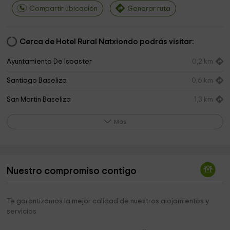
Compartir ubicación
Generar ruta
Cerca de Hotel Rural Natxiondo podrás visitar:
Ayuntamiento De Ispaster
0,2 km
Santiago Baseliza
0,6 km
San Martin Baseliza
1,3 km
Lekeitioko Udala
3,2 km
Más
Basílica Asunción de Nuestra Señora
3,2 km
Ayuntamiento De Gizaburuaga
3,6 km
Nuestro compromiso contigo
Oibar Ermita
3,6 km
Molinos de Bengolea
3,8 km
Te garantizamos la mejor calidad de nuestros alojamientos y
servicios
Ayuntamiento De Ea
3,9 km