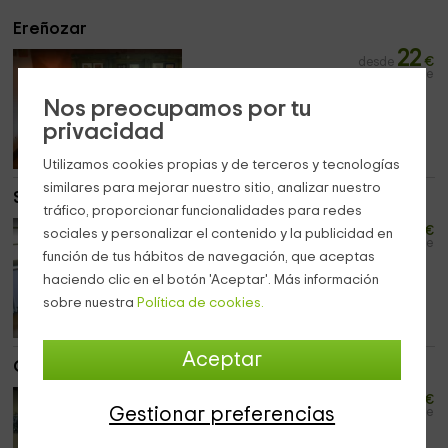
Ereñozar
22
desde
€
persona y noche
Nos preocupamos por tu
Máximo 2 huéspedes
privacidad
1 habitaciones
Utilizamos cookies propias y de terceros y tecnologías
similares para mejorar nuestro sitio, analizar nuestro
Soluanes
tráfico, proporcionar funcionalidades para redes
28
desde
€
sociales y personalizar el contenido y la publicidad en
persona y noche
función de tus hábitos de navegación, que aceptas
Máximo 2 huéspedes
haciendo clic en el botón 'Aceptar'. Más información
1 habitaciones
sobre nuestra
Política de cookies.
Aceptar
Ogella
22
desde
€
Gestionar preferencias
persona y noche
Máximo 2 huéspedes