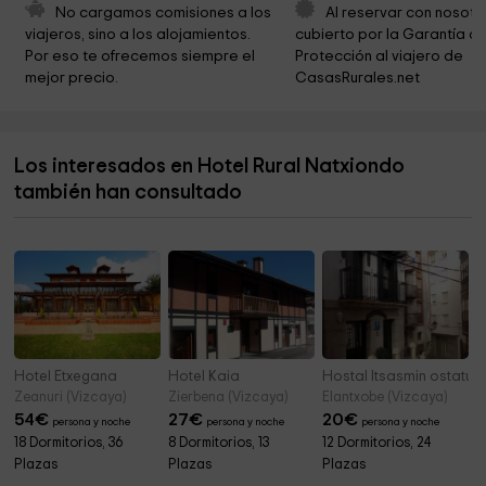
Playa de Ea
4,0 km
No cargamos comisiones a los 
Al reservar con nosotr
viajeros, sino a los alojamientos. 
cubierto por la Garantía de
Casa torre de Bengolea
4,1 km
Por eso te ofrecemos siempre el 
Protección al viajero de 
mejor precio.
CasasRurales.net
Ayuntamiento De Amoroto
4,7 km
Mendexako Udala
5,1 km
Los interesados en Hotel Rural Natxiondo
Nabarnizko Udala
5,7 km
también han consultado
Ayuntamiento de Aulesti
7,5 km
Hotel Etxegana
Hotel Kaia
Hostal Itsasmin ostatua
Zeanuri (Vizcaya)
Zierbena (Vizcaya)
Elantxobe (Vizcaya)
54
€
27
€
20
€
persona y noche
persona y noche
persona y noche
18 Dormitorios, 36
8 Dormitorios, 13
12 Dormitorios, 24
Plazas
Plazas
Plazas