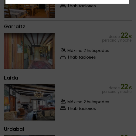
1 habitaciones
Garraitz
22
desde
€
persona y noche
Máximo 2 huéspedes
1 habitaciones
Laida
22
desde
€
persona y noche
Máximo 2 huéspedes
1 habitaciones
Urdabai