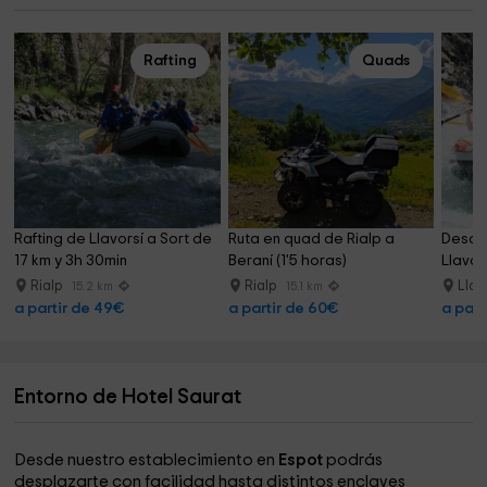
Rafting
Quads
Rafting de Llavorsí a Sort de 
Ruta en quad de Rialp a 
Descen
17 km y 3h 30min
Beraní (1'5 horas)
Llavor
Rialp
Rialp
Llav
15.2 km
15.1 km
a partir de 49€
a partir de 60€
a part
Entorno de Hotel Saurat
Desde nuestro establecimiento en
Espot
podrás
desplazarte con facilidad hasta distintos enclaves