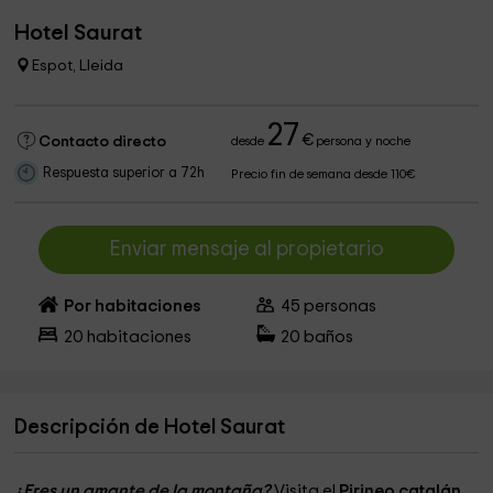
Hotel Saurat
Espot, Lleida
27
€
Contacto directo
desde
persona y noche
Respuesta superior a 72h
Precio fin de semana desde 110€
Enviar mensaje al propietario
Por habitaciones
45
personas
20
habitaciones
20
baños
Descripción de Hotel Saurat
¿Eres un amante de la montaña?
Visita el
Pirineo catalán