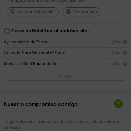
Plaça Sant Marti, 1
25597
Espot
(
Lleida
)
Compartir ubicación
Generar ruta
Cerca de Hotel Saurat podrás visitar:
Ayuntamiento de Espot
0,1 km
Casa del Parc Nacional d?Espot
0,1 km
Sant Just i Sant Pastor de Son
5,0 km
Ermita de Sant Roc
5,6 km
Más
Iglesia de Sant Miquel de Llavorre
6,3 km
Sant Vicenç
6,4 km
Nuestro compromiso contigo
Iglesia
6,4 km
La Mata de València
6,5 km
Te garantizamos la mejor calidad de nuestros alojamientos y
servicios
Ayuntamiento de Alt Àneu
6,7 km