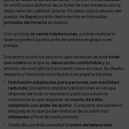
en otoño para disfrutar de un hotel de tres estrellas con la
mejor relación calidad- precio. En pleno casco urbano del
pueblo de
Espot
podrás desconectar en tranquilas
jornadas de invierno
en pareja.
Con un total de
veinte habitaciones
, podrás realizar la
reserva perfecta para un fin de semana en grupo o en
pareja.
Encuentra todos los servicios que necesites en este
hotel
con solera
en el que su
decoración confortable
y su
entorno de montaña te hará sentir como en casa. Su diseño,
elegante y funcional contribuirá a recargarte las pilas:
Habitación adaptadas para personas con movilidad
reducida:
Encuentra amplias habitaciones en las que
disponer de todo lo necesario para una estancia
cómoda en la que disponer de
cuarto de baño
adaptado con plato de ducha
. Comparte una estancia
relajada en la que poder disfrutar de un salón con
chimenea
al final de cada jornada.
Cada día, podrás consultar la
carta de temporada