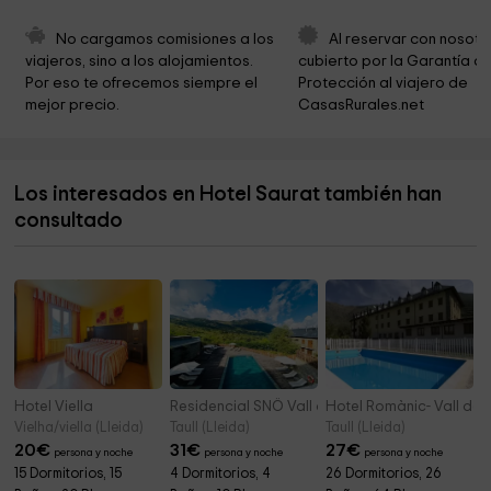
Iglesia de Sant Joan de Burgo
6,9 km
No cargamos comisiones a los 
Al reservar con nosotr
viajeros, sino a los alojamientos. 
cubierto por la Garantía de
Iglesia de Sant Esteve de Gavàs
9,3 km
Por eso te ofrecemos siempre el 
Protección al viajero de 
mejor precio.
CasasRurales.net
Ayuntamiento de Farrera
9,8 km
Ayuntamiento de Lladorre
10,1 km
Los interesados en Hotel Saurat también han
Ermita de la Mare de Déu de la Muntanya
10,3 km
consultado
Capella de Sant Jaume
11,1 km
Hotel Viella
Residencial SNÖ Vall de Boí
Hotel Romànic- Vall de 
Vielha/viella (Lleida)
Taull (Lleida)
Taull (Lleida)
20
€
31
€
27
€
persona y noche
persona y noche
persona y noche
15 Dormitorios, 15
4 Dormitorios, 4
26 Dormitorios, 26