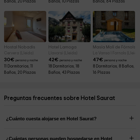
Baños, 20 Plazas
Baños, 10 Plazas
Baños, 64 Plazas
Hostal Nobadis
Hotel Lamoga
Masía Molí de Fórnols
Cervera (Lleida)
Llavorsi (Lleida)
La Vansa I Fornols (Lleida
30
€
42
€
47
€
persona y noche
persona y noche
persona y noche
11 Dormitorios, 11
18 Dormitorios, 18
8 Dormitorios, 8 Baños,
Baños, 20 Plazas
Baños, 43 Plazas
16 Plazas
Preguntas frecuentes sobre Hotel Saurat
¿Cuánto cuesta alojarse en Hotel Saurat?
¿Cuántas personas pueden hospedarse en Hotel