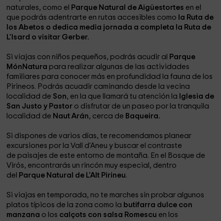
naturales, como el
Parque Natural de Aigüestortes
en el
que podrás adentrarte en rutas accesibles como
la Ruta de
los Abetos o dedica media jornada a completa la Ruta de
L'Isard o visitar Gerber.
Si viajas con niños pequeños, podrás acudir al
Parque
MónNatura
para realizar algunas de las actividades
familiares para conocer más en profundidad la fauna de los
Pirineos. Podrás acuadir caminando desde la vecina
localidad de
Son
, en la que llamará tu atención la
Iglesia de
San Justo y Pastor
o disfrutar de un paseo por la tranquila
localidad de
Naut Arán
, cerca de
Baqueira.
Si dispones de varios días, te recomendamos planear
excursiones por la Vall d'Aneu y buscar el contraste
de paisajes de este entorno de montaña. En el Bosque de
Virós, encontrarás un rincón muy especial, dentro
del
Parque Natural de L'Alt Pirineu
.
Si viajas en temporada, no te marches sin probar algunos
platos típicos de la zona como la
butifarra dulce con
manzana
o los
calçots con salsa Romescu
en los