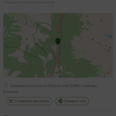
Hoteles con encanto Pirineo aragonés
Carretera a Francia N-330a km 669
22880
Canfranc
(
Huesca
)
Compartir ubicación
Generar ruta