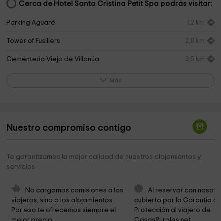
Cerca de Hotel Santa Cristina Petit Spa podrás visitar:
Parking Aguaré
1,2 km
Tower of Fusiliers
2,8 km
Cementerio Viejo de Villanúa
3,5 km
Polideportivo Municipal
3,7 km
Más
Iglesia de San Esteban
3,7 km
Ayuntamiento de Canfranc
4,4 km
Nuestro compromiso contigo
Iglesia de San Vicente
4,5 km
Parroquia de Canfranc-Estación
4,5 km
Te garantizamos la mejor calidad de nuestros alojamientos y
servicios
Canfranc station
4,5 km
Arboretum
4,6 km
No cargamos comisiones a los 
Al reservar con nosotr
viajeros, sino a los alojamientos. 
cubierto por la Garantía de
Cementerio Municipal de Villanúa
4,8 km
Por eso te ofrecemos siempre el 
Protección al viajero de 
mejor precio.
CasasRurales.net