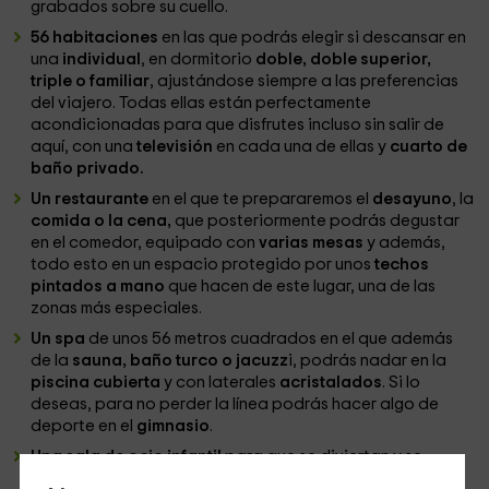
grabados sobre su cuello.
56 habitaciones
en las que podrás elegir si descansar en
una
individual
, en dormitorio
doble, doble superior,
triple o familiar
, ajustándose siempre a las preferencias
del viajero. Todas ellas están perfectamente
acondicionadas para que disfrutes incluso sin salir de
aquí, con una
televisión
en cada una de ellas y
cuarto de
baño privado.
Un restaurante
en el que te prepararemos el
desayuno
, la
comida o la cena,
que posteriormente podrás degustar
en el comedor, equipado con
varias mesas
y además,
todo esto en un espacio protegido por unos
techos
pintados a mano
que hacen de este lugar, una de las
zonas más especiales.
Un spa
de unos 56 metros cuadrados en el que además
de la
sauna, baño turco o jacuzz
i, podrás nadar en la
piscina cubierta
y con laterales
acristalados
. Si lo
deseas, para no perder la línea podrás hacer algo de
deporte en el
gimnasio
.
Una sala de ocio infantil
para que se diviertan y se
entretengan con los
juguetes
que ponemos a vuestra